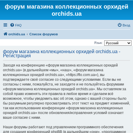
форум магазина коллекционных орхидей
orchids.ua
FAQ
Вход
orchids.ua
Список форумов
Язык:
форум магазина коллекционных орхидей orchids.ua -
Регистрация
Заходя на конференцию «форум магазина коллекционных орхидей
orchids.ua» (в дальнейшем «мы», «наш», «форум магазина
коллекционных орхидей orchids.ua», «https://flo.com.ua»), вы
подтверждаете своё согласие со следующими условиями. Если вы не
согласны с ними, пожалуйста, не заходите и не пользуйтесь форумами
«форум магазина коллекционных орхидей orchids.ua». Мы оставляем за
собой право изменять эти правила в любое время и сделаем всё
возможное, чтобы уведомить вас об этом, однако с вашей стороны было
бы разумным регулярно просматривать этот текст на предмет изменений,
так как использование конференции «форум магазина коллекционных
орхидей orchids.ua» после обновления/исправления условий означает
ваше согласие с ними.
Наши форумы работают под управлением программного обеспечения
для создания конференций phpBB (в дальнейшем «они», «программное