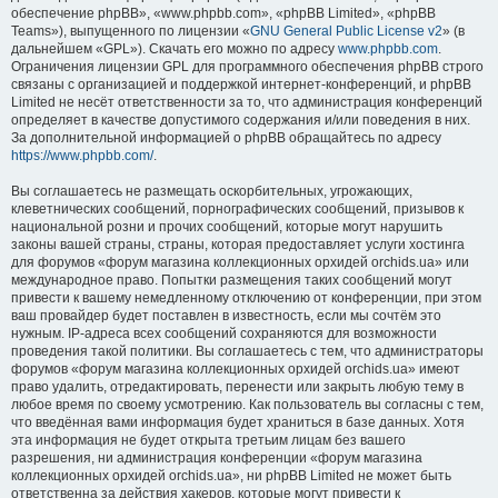
обеспечение phpBB», «www.phpbb.com», «phpBB Limited», «phpBB
Teams»), выпущенного по лицензии «
GNU General Public License v2
» (в
дальнейшем «GPL»). Скачать его можно по адресу
www.phpbb.com
.
Ограничения лицензии GPL для программного обеспечения phpBB строго
связаны с организацией и поддержкой интернет-конференций, и phpBB
Limited не несёт ответственности за то, что администрация конференций
определяет в качестве допустимого содержания и/или поведения в них.
За дополнительной информацией о phpBB обращайтесь по адресу
https://www.phpbb.com/
.
Вы соглашаетесь не размещать оскорбительных, угрожающих,
клеветнических сообщений, порнографических сообщений, призывов к
национальной розни и прочих сообщений, которые могут нарушить
законы вашей страны, страны, которая предоставляет услуги хостинга
для форумов «форум магазина коллекционных орхидей orchids.ua» или
международное право. Попытки размещения таких сообщений могут
привести к вашему немедленному отключению от конференции, при этом
ваш провайдер будет поставлен в известность, если мы сочтём это
нужным. IP-адреса всех сообщений сохраняются для возможности
проведения такой политики. Вы соглашаетесь с тем, что администраторы
форумов «форум магазина коллекционных орхидей orchids.ua» имеют
право удалить, отредактировать, перенести или закрыть любую тему в
любое время по своему усмотрению. Как пользователь вы согласны с тем,
что введённая вами информация будет храниться в базе данных. Хотя
эта информация не будет открыта третьим лицам без вашего
разрешения, ни администрация конференции «форум магазина
коллекционных орхидей orchids.ua», ни phpBB Limited не может быть
ответственна за действия хакеров, которые могут привести к