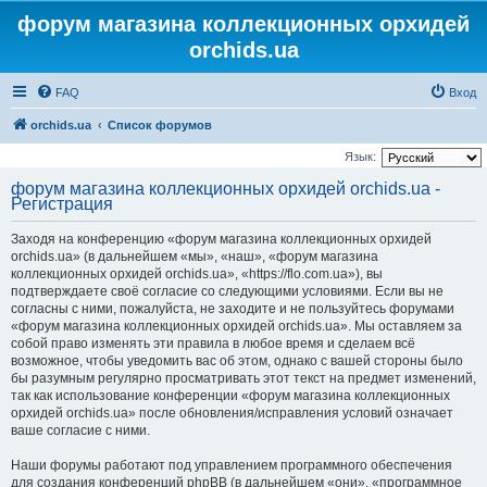
форум магазина коллекционных орхидей
orchids.ua
FAQ
Вход
orchids.ua
Список форумов
Язык:
форум магазина коллекционных орхидей orchids.ua -
Регистрация
Заходя на конференцию «форум магазина коллекционных орхидей
orchids.ua» (в дальнейшем «мы», «наш», «форум магазина
коллекционных орхидей orchids.ua», «https://flo.com.ua»), вы
подтверждаете своё согласие со следующими условиями. Если вы не
согласны с ними, пожалуйста, не заходите и не пользуйтесь форумами
«форум магазина коллекционных орхидей orchids.ua». Мы оставляем за
собой право изменять эти правила в любое время и сделаем всё
возможное, чтобы уведомить вас об этом, однако с вашей стороны было
бы разумным регулярно просматривать этот текст на предмет изменений,
так как использование конференции «форум магазина коллекционных
орхидей orchids.ua» после обновления/исправления условий означает
ваше согласие с ними.
Наши форумы работают под управлением программного обеспечения
для создания конференций phpBB (в дальнейшем «они», «программное