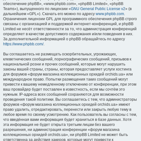
обеспечение phpBB», «www.phpbb.com», «phpBB Limited», «phpBB
Teams»), выпущенного по лицензии «
GNU General Public License v2
» (в
дальнейшем «GPL»). Скачать его можно по адресу
www.phpbb.com
.
Ограничения лицензии GPL для программного обеспечения phpBB строго
связаны с организацией и поддержкой интернет-конференций, и phpBB
Limited не несёт ответственности за то, что администрация конференций
определяет в качестве допустимого содержания и/или поведения в них.
За дополнительной информацией о phpBB обращайтесь по адресу
https://www.phpbb.com/
.
Вы соглашаетесь не размещать оскорбительных, угрожающих,
клеветнических сообщений, порнографических сообщений, призывов к
национальной розни и прочих сообщений, которые могут нарушить
законы вашей страны, страны, которая предоставляет услуги хостинга
для форумов «форум магазина коллекционных орхидей orchids.ua» или
международное право. Попытки размещения таких сообщений могут
привести к вашему немедленному отключению от конференции, при этом
ваш провайдер будет поставлен в известность, если мы сочтём это
нужным. IP-адреса всех сообщений сохраняются для возможности
проведения такой политики. Вы соглашаетесь с тем, что администраторы
форумов «форум магазина коллекционных орхидей orchids.ua» имеют
право удалить, отредактировать, перенести или закрыть любую тему в
любое время по своему усмотрению. Как пользователь вы согласны с тем,
что введённая вами информация будет храниться в базе данных. Хотя
эта информация не будет открыта третьим лицам без вашего
разрешения, ни администрация конференции «форум магазина
коллекционных орхидей orchids.ua», ни phpBB Limited не может быть
ответственна за действия хакеров, которые могут привести к