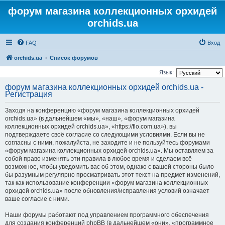
форум магазина коллекционных орхидей
orchids.ua
FAQ
Вход
orchids.ua
Список форумов
Язык:
форум магазина коллекционных орхидей orchids.ua -
Регистрация
Заходя на конференцию «форум магазина коллекционных орхидей
orchids.ua» (в дальнейшем «мы», «наш», «форум магазина
коллекционных орхидей orchids.ua», «https://flo.com.ua»), вы
подтверждаете своё согласие со следующими условиями. Если вы не
согласны с ними, пожалуйста, не заходите и не пользуйтесь форумами
«форум магазина коллекционных орхидей orchids.ua». Мы оставляем за
собой право изменять эти правила в любое время и сделаем всё
возможное, чтобы уведомить вас об этом, однако с вашей стороны было
бы разумным регулярно просматривать этот текст на предмет изменений,
так как использование конференции «форум магазина коллекционных
орхидей orchids.ua» после обновления/исправления условий означает
ваше согласие с ними.
Наши форумы работают под управлением программного обеспечения
для создания конференций phpBB (в дальнейшем «они», «программное