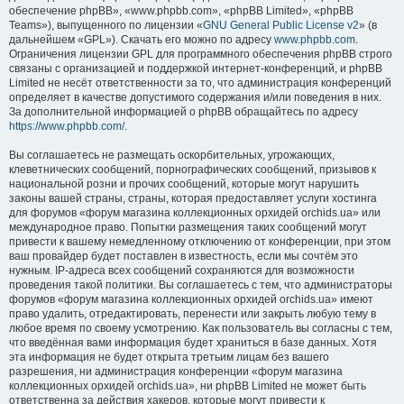
обеспечение phpBB», «www.phpbb.com», «phpBB Limited», «phpBB
Teams»), выпущенного по лицензии «
GNU General Public License v2
» (в
дальнейшем «GPL»). Скачать его можно по адресу
www.phpbb.com
.
Ограничения лицензии GPL для программного обеспечения phpBB строго
связаны с организацией и поддержкой интернет-конференций, и phpBB
Limited не несёт ответственности за то, что администрация конференций
определяет в качестве допустимого содержания и/или поведения в них.
За дополнительной информацией о phpBB обращайтесь по адресу
https://www.phpbb.com/
.
Вы соглашаетесь не размещать оскорбительных, угрожающих,
клеветнических сообщений, порнографических сообщений, призывов к
национальной розни и прочих сообщений, которые могут нарушить
законы вашей страны, страны, которая предоставляет услуги хостинга
для форумов «форум магазина коллекционных орхидей orchids.ua» или
международное право. Попытки размещения таких сообщений могут
привести к вашему немедленному отключению от конференции, при этом
ваш провайдер будет поставлен в известность, если мы сочтём это
нужным. IP-адреса всех сообщений сохраняются для возможности
проведения такой политики. Вы соглашаетесь с тем, что администраторы
форумов «форум магазина коллекционных орхидей orchids.ua» имеют
право удалить, отредактировать, перенести или закрыть любую тему в
любое время по своему усмотрению. Как пользователь вы согласны с тем,
что введённая вами информация будет храниться в базе данных. Хотя
эта информация не будет открыта третьим лицам без вашего
разрешения, ни администрация конференции «форум магазина
коллекционных орхидей orchids.ua», ни phpBB Limited не может быть
ответственна за действия хакеров, которые могут привести к