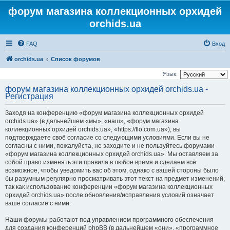
форум магазина коллекционных орхидей
orchids.ua
FAQ
Вход
orchids.ua
Список форумов
Язык:
форум магазина коллекционных орхидей orchids.ua -
Регистрация
Заходя на конференцию «форум магазина коллекционных орхидей
orchids.ua» (в дальнейшем «мы», «наш», «форум магазина
коллекционных орхидей orchids.ua», «https://flo.com.ua»), вы
подтверждаете своё согласие со следующими условиями. Если вы не
согласны с ними, пожалуйста, не заходите и не пользуйтесь форумами
«форум магазина коллекционных орхидей orchids.ua». Мы оставляем за
собой право изменять эти правила в любое время и сделаем всё
возможное, чтобы уведомить вас об этом, однако с вашей стороны было
бы разумным регулярно просматривать этот текст на предмет изменений,
так как использование конференции «форум магазина коллекционных
орхидей orchids.ua» после обновления/исправления условий означает
ваше согласие с ними.
Наши форумы работают под управлением программного обеспечения
для создания конференций phpBB (в дальнейшем «они», «программное