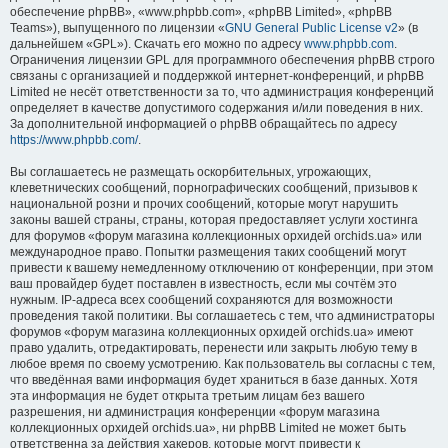
обеспечение phpBB», «www.phpbb.com», «phpBB Limited», «phpBB
Teams»), выпущенного по лицензии «
GNU General Public License v2
» (в
дальнейшем «GPL»). Скачать его можно по адресу
www.phpbb.com
.
Ограничения лицензии GPL для программного обеспечения phpBB строго
связаны с организацией и поддержкой интернет-конференций, и phpBB
Limited не несёт ответственности за то, что администрация конференций
определяет в качестве допустимого содержания и/или поведения в них.
За дополнительной информацией о phpBB обращайтесь по адресу
https://www.phpbb.com/
.
Вы соглашаетесь не размещать оскорбительных, угрожающих,
клеветнических сообщений, порнографических сообщений, призывов к
национальной розни и прочих сообщений, которые могут нарушить
законы вашей страны, страны, которая предоставляет услуги хостинга
для форумов «форум магазина коллекционных орхидей orchids.ua» или
международное право. Попытки размещения таких сообщений могут
привести к вашему немедленному отключению от конференции, при этом
ваш провайдер будет поставлен в известность, если мы сочтём это
нужным. IP-адреса всех сообщений сохраняются для возможности
проведения такой политики. Вы соглашаетесь с тем, что администраторы
форумов «форум магазина коллекционных орхидей orchids.ua» имеют
право удалить, отредактировать, перенести или закрыть любую тему в
любое время по своему усмотрению. Как пользователь вы согласны с тем,
что введённая вами информация будет храниться в базе данных. Хотя
эта информация не будет открыта третьим лицам без вашего
разрешения, ни администрация конференции «форум магазина
коллекционных орхидей orchids.ua», ни phpBB Limited не может быть
ответственна за действия хакеров, которые могут привести к