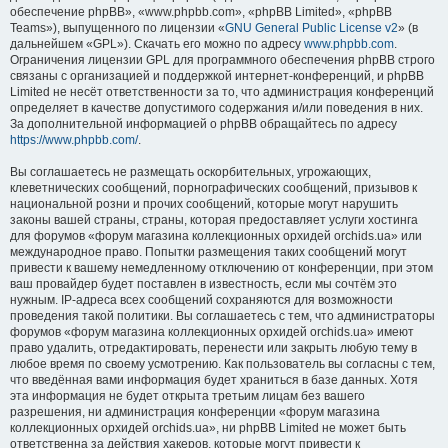
обеспечение phpBB», «www.phpbb.com», «phpBB Limited», «phpBB
Teams»), выпущенного по лицензии «
GNU General Public License v2
» (в
дальнейшем «GPL»). Скачать его можно по адресу
www.phpbb.com
.
Ограничения лицензии GPL для программного обеспечения phpBB строго
связаны с организацией и поддержкой интернет-конференций, и phpBB
Limited не несёт ответственности за то, что администрация конференций
определяет в качестве допустимого содержания и/или поведения в них.
За дополнительной информацией о phpBB обращайтесь по адресу
https://www.phpbb.com/
.
Вы соглашаетесь не размещать оскорбительных, угрожающих,
клеветнических сообщений, порнографических сообщений, призывов к
национальной розни и прочих сообщений, которые могут нарушить
законы вашей страны, страны, которая предоставляет услуги хостинга
для форумов «форум магазина коллекционных орхидей orchids.ua» или
международное право. Попытки размещения таких сообщений могут
привести к вашему немедленному отключению от конференции, при этом
ваш провайдер будет поставлен в известность, если мы сочтём это
нужным. IP-адреса всех сообщений сохраняются для возможности
проведения такой политики. Вы соглашаетесь с тем, что администраторы
форумов «форум магазина коллекционных орхидей orchids.ua» имеют
право удалить, отредактировать, перенести или закрыть любую тему в
любое время по своему усмотрению. Как пользователь вы согласны с тем,
что введённая вами информация будет храниться в базе данных. Хотя
эта информация не будет открыта третьим лицам без вашего
разрешения, ни администрация конференции «форум магазина
коллекционных орхидей orchids.ua», ни phpBB Limited не может быть
ответственна за действия хакеров, которые могут привести к