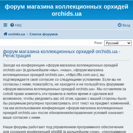
форум магазина коллекционных орхидей
orchids.ua
FAQ
Вход
orchids.ua
Список форумов
Язык:
форум магазина коллекционных орхидей orchids.ua -
Регистрация
Заходя на конференцию «форум магазина коллекционных орхидей
orchids.ua» (в дальнейшем «мы», «наш», «форум магазина
коллекционных орхидей orchids.ua», «https://flo.com.ua»), вы
подтверждаете своё согласие со следующими условиями. Если вы не
согласны с ними, пожалуйста, не заходите и не пользуйтесь форумами
«форум магазина коллекционных орхидей orchids.ua». Мы оставляем за
собой право изменять эти правила в любое время и сделаем всё
возможное, чтобы уведомить вас об этом, однако с вашей стороны было
бы разумным регулярно просматривать этот текст на предмет изменений,
так как использование конференции «форум магазина коллекционных
орхидей orchids.ua» после обновления/исправления условий означает
ваше согласие с ними.
Наши форумы работают под управлением программного обеспечения
для создания конференций phpBB (в дальнейшем «они», «программное