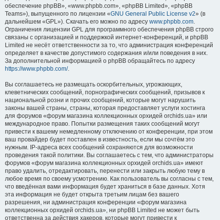
обеспечение phpBB», «www.phpbb.com», «phpBB Limited», «phpBB
Teams»), выпущенного по лицензии «
GNU General Public License v2
» (в
дальнейшем «GPL»). Скачать его можно по адресу
www.phpbb.com
.
Ограничения лицензии GPL для программного обеспечения phpBB строго
связаны с организацией и поддержкой интернет-конференций, и phpBB
Limited не несёт ответственности за то, что администрация конференций
определяет в качестве допустимого содержания и/или поведения в них.
За дополнительной информацией о phpBB обращайтесь по адресу
https://www.phpbb.com/
.
Вы соглашаетесь не размещать оскорбительных, угрожающих,
клеветнических сообщений, порнографических сообщений, призывов к
национальной розни и прочих сообщений, которые могут нарушить
законы вашей страны, страны, которая предоставляет услуги хостинга
для форумов «форум магазина коллекционных орхидей orchids.ua» или
международное право. Попытки размещения таких сообщений могут
привести к вашему немедленному отключению от конференции, при этом
ваш провайдер будет поставлен в известность, если мы сочтём это
нужным. IP-адреса всех сообщений сохраняются для возможности
проведения такой политики. Вы соглашаетесь с тем, что администраторы
форумов «форум магазина коллекционных орхидей orchids.ua» имеют
право удалить, отредактировать, перенести или закрыть любую тему в
любое время по своему усмотрению. Как пользователь вы согласны с тем,
что введённая вами информация будет храниться в базе данных. Хотя
эта информация не будет открыта третьим лицам без вашего
разрешения, ни администрация конференции «форум магазина
коллекционных орхидей orchids.ua», ни phpBB Limited не может быть
ответственна за действия хакеров, которые могут привести к