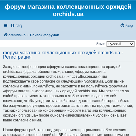
форум магазина коллекционных орхидей
orchids.ua
FAQ
Вход
orchids.ua
Список форумов
Язык:
форум магазина коллекционных орхидей orchids.ua -
Регистрация
Заходя на конференцию «форум магазина коллекционных орхидей
orchids.ua» (в дальнейшем «мы», «наш», «форум магазина
коллекционных орхидей orchids.ua», «https://flo.com.ua»), вы
подтверждаете своё согласие со следующими условиями. Если вы не
согласны с ними, пожалуйста, не заходите и не пользуйтесь форумами
«форум магазина коллекционных орхидей orchids.ua». Мы оставляем за
собой право изменять эти правила в любое время и сделаем всё
возможное, чтобы уведомить вас об этом, однако с вашей стороны было
бы разумным регулярно просматривать этот текст на предмет изменений,
так как использование конференции «форум магазина коллекционных
орхидей orchids.ua» после обновления/исправления условий означает
ваше согласие с ними.
Наши форумы работают под управлением программного обеспечения
для создания конференций phpBB (в дальнейшем «они», «программное