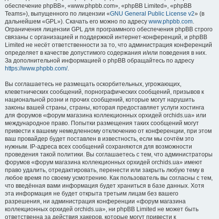
обеспечение phpBB», «www.phpbb.com», «phpBB Limited», «phpBB
Teams»), выпущенного по лицензии «
GNU General Public License v2
» (в
дальнейшем «GPL»). Скачать его можно по адресу
www.phpbb.com
.
Ограничения лицензии GPL для программного обеспечения phpBB строго
связаны с организацией и поддержкой интернет-конференций, и phpBB
Limited не несёт ответственности за то, что администрация конференций
определяет в качестве допустимого содержания и/или поведения в них.
За дополнительной информацией о phpBB обращайтесь по адресу
https://www.phpbb.com/
.
Вы соглашаетесь не размещать оскорбительных, угрожающих,
клеветнических сообщений, порнографических сообщений, призывов к
национальной розни и прочих сообщений, которые могут нарушить
законы вашей страны, страны, которая предоставляет услуги хостинга
для форумов «форум магазина коллекционных орхидей orchids.ua» или
международное право. Попытки размещения таких сообщений могут
привести к вашему немедленному отключению от конференции, при этом
ваш провайдер будет поставлен в известность, если мы сочтём это
нужным. IP-адреса всех сообщений сохраняются для возможности
проведения такой политики. Вы соглашаетесь с тем, что администраторы
форумов «форум магазина коллекционных орхидей orchids.ua» имеют
право удалить, отредактировать, перенести или закрыть любую тему в
любое время по своему усмотрению. Как пользователь вы согласны с тем,
что введённая вами информация будет храниться в базе данных. Хотя
эта информация не будет открыта третьим лицам без вашего
разрешения, ни администрация конференции «форум магазина
коллекционных орхидей orchids.ua», ни phpBB Limited не может быть
ответственна за действия хакеров, которые могут привести к