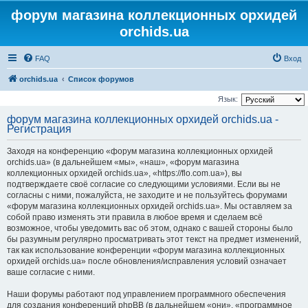
форум магазина коллекционных орхидей
orchids.ua
FAQ
Вход
orchids.ua
Список форумов
Язык:
форум магазина коллекционных орхидей orchids.ua -
Регистрация
Заходя на конференцию «форум магазина коллекционных орхидей
orchids.ua» (в дальнейшем «мы», «наш», «форум магазина
коллекционных орхидей orchids.ua», «https://flo.com.ua»), вы
подтверждаете своё согласие со следующими условиями. Если вы не
согласны с ними, пожалуйста, не заходите и не пользуйтесь форумами
«форум магазина коллекционных орхидей orchids.ua». Мы оставляем за
собой право изменять эти правила в любое время и сделаем всё
возможное, чтобы уведомить вас об этом, однако с вашей стороны было
бы разумным регулярно просматривать этот текст на предмет изменений,
так как использование конференции «форум магазина коллекционных
орхидей orchids.ua» после обновления/исправления условий означает
ваше согласие с ними.
Наши форумы работают под управлением программного обеспечения
для создания конференций phpBB (в дальнейшем «они», «программное