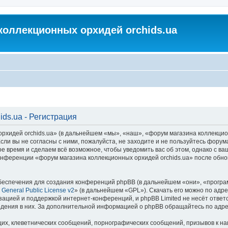
коллекционных орхидей orchids.ua
ds.ua - Регистрация
идей orchids.ua» (в дальнейшем «мы», «наш», «форум магазина коллекционных
ли вы не согласны с ними, пожалуйста, не заходите и не пользуйтесь форум
ое время и сделаем всё возможное, чтобы уведомить вас об этом, однако с 
 конференции «форум магазина коллекционных орхидей orchids.ua» после обн
еспечения для создания конференций phpBB (в дальнейшем «они», «програ
General Public License v2
» (в дальнейшем «GPL»). Скачать его можно по адр
зацией и поддержкой интернет-конференций, и phpBB Limited не несёт ответ
ведения в них. За дополнительной информацией о phpBB обращайтесь по адр
их, клеветнических сообщений, порнографических сообщений, призывов к на