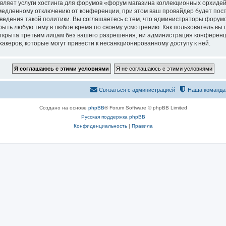
вляет услуги хостинга для форумов «форум магазина коллекционных орхидей
едленному отключению от конференции, при этом ваш провайдер будет постав
едения такой политики. Вы соглашаетесь с тем, что администраторы форумо
рыть любую тему в любое время по своему усмотрению. Как пользователь вы 
открыта третьим лицам без вашего разрешения, ни администрация конференц
хакеров, которые могут привести к несанкционированному доступу к ней.
Связаться с администрацией
Наша команда
Создано на основе
phpBB
® Forum Software © phpBB Limited
Русская поддержка phpBB
Конфиденциальность
|
Правила