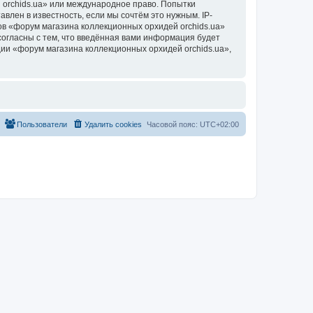
 orchids.ua» или международное право. Попытки
лен в известность, если мы сочтём это нужным. IP-
в «форум магазина коллекционных орхидей orchids.ua»
согласны с тем, что введённая вами информация будет
ии «форум магазина коллекционных орхидей orchids.ua»,
Пользователи
Удалить cookies
Часовой пояс:
UTC+02:00