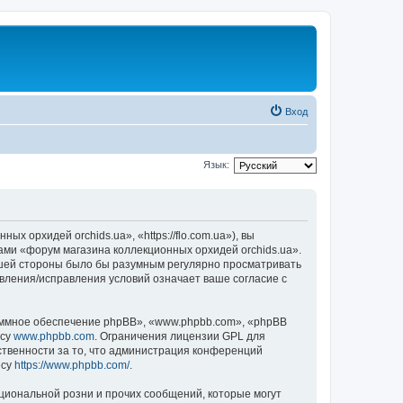
Вход
Язык:
 орхидей orchids.ua», «https://flo.com.ua»), вы
ами «форум магазина коллекционных орхидей orchids.ua».
вашей стороны было бы разумным регулярно просматривать
овления/исправления условий означает ваше согласие с
ммное обеспечение phpBB», «www.phpbb.com», «phpBB
есу
www.phpbb.com
. Ограничения лицензии GPL для
ственности за то, что администрация конференций
есу
https://www.phpbb.com/
.
циональной розни и прочих сообщений, которые могут