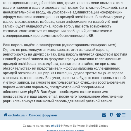
коллекционных орхидей orchids.ua», кроме вашего имени пользователя,
вашего пароля и вашего адреса email, может быть как необходимой, так и
необязательной ко вводу, на усмотрение администрации конференции
«форум магазина коллекционных орхидей orchids.ua». В любом случае у
вас есть возможность выбрать, какая информация из вашей учётной
записи будет общедоступна. Кроме того, у вас есть возможность
согласиться/отказаться от получения сообщений, автоматически
сгенерированных программным обеспечением phpBB.
Ваш пароль надёжно зашифрован (односторонним хэшированием).
Однако не рекомендуется использовать этот же самый пароль,
регистрируясь на других сайтах. Ваш пароль является средством доступа
к вашей учётной записи на форумах «форум магазина коллекционных
орхидей orchids.ua», пожалуйста, храните его в тайне, ни при каких
обстоятельствах ни представители «форум магазина коллекционных
орхидей orchids.ua», ни phpBB Limited, ни другое третье лицо не вправе
спрашивать ваш пароль. В случае, если вы забудете ваш пароль к вашей
учётной записи, вы сможете воспользоваться функцией восстановления
пароля «Забыли пароль?», предусмотренной программным
обеспечением phpBB. Вам будет необходимо ввести ваше имя
пользователя и ваш адрес email, после чего программное обеспечение
phpBB сгенерирует вам новый пароль для вашей учётной записи.
orchids.ua
Список форумов
Создано на основе
phpBB
® Forum Software © phpBB Limited
Русская поддержка phpBB