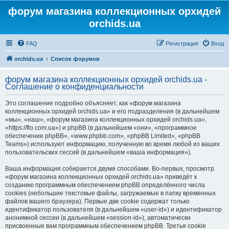
форум магазина коллекционных орхидей
orchids.ua
FAQ
Регистрация
Вход
orchids.ua
Список форумов
форум магазина коллекционных орхидей orchids.ua -
Соглашение о конфиденциальности
Это соглашение подробно объясняет, как «форум магазина
коллекционных орхидей orchids.ua» и его подразделения (в дальнейшем
«мы», «наш», «форум магазина коллекционных орхидей orchids.ua»,
«https://flo.com.ua») и phpBB (в дальнейшем «они», «программное
обеспечение phpBB», «www.phpbb.com», «phpBB Limited», «phpBB
Teams») используют информацию, полученную во время любой из ваших
пользовательских сессий (в дальнейшем «ваша информация»).
Ваша информация собирается двумя способами. Во-первых, просмотр
«форум магазина коллекционных орхидей orchids.ua» приведёт к
созданию программным обеспечением phpBB определённого числа
cookies (небольшие текстовые файлы, загружаемые в папку временных
файлов вашего браузера). Первые две cookie содержат только
идентификатор пользователя (в дальнейшем «user-id») и идентификатор
анонимной сессии (в дальнейшем «session-id»), автоматически
присвоенные вам программным обеспечением phpBB. Третья cookie