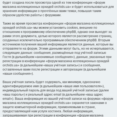
будет создана после просмотра одной из тем конференции «форум
магазина коллекционных орхидей orchids.ua» и будет использоваться для
хранения информации о прочтённых вами темах, повышая таким
образом удобство работы с форумами.
Также во время просмотра конференции «форум магазина коллекционных
орхидей orchids.ua» мы можем установить cookies, внешние по
отношению к программному обеспечению phpBB, однако они выходят за
рамки этого документа, целью которого является рассмотрение страниц,
созданных исключительно программным обеспечением phpBB. Вторым
источником получения вашей информации являются данные, которые вы
отправляете на форум. Этими данными могут быть, но не исчерпываются,
следующие данные: сообщения, размещённые под учётной записью
Гостя (в дальнейшем «анонимные сообщения»), данные, указанные при
регистрации в конференции «форум магазина коллекционных орхидей
orchids.ua» (в дальнейшем «ваша учётная запись») и сообщения,
оставленные вами после регистрации и авторизации (в дальнейшем
«ваши сообщения»).
Ваша учётная запись будет содержать, как минимум, однозначно
идентифицируемое имя (в дальнейшем «ваше имя пользователя»),
индивидуальный пароль для входа под вашей учётной записью (далее
«ваш пароль») и реальный адрес email (в дальнейшем «ваш адрес
email»). Ваша информация из вашей учётной записи на форумах «форум
магазина коллекционных орхидей orchids.ua» охраняется законами о
защите компьютерной информации, применяемыми в стране,
предоставляющей нам услуги хостинга. Любая информация,
запрашиваемая при регистрации в конференции «форум магазина