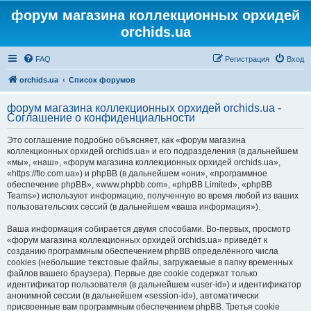
форум магазина коллекционных орхидей
orchids.ua
FAQ
Регистрация
Вход
orchids.ua
Список форумов
форум магазина коллекционных орхидей orchids.ua -
Соглашение о конфиденциальности
Это соглашение подробно объясняет, как «форум магазина
коллекционных орхидей orchids.ua» и его подразделения (в дальнейшем
«мы», «наш», «форум магазина коллекционных орхидей orchids.ua»,
«https://flo.com.ua») и phpBB (в дальнейшем «они», «программное
обеспечение phpBB», «www.phpbb.com», «phpBB Limited», «phpBB
Teams») используют информацию, полученную во время любой из ваших
пользовательских сессий (в дальнейшем «ваша информация»).
Ваша информация собирается двумя способами. Во-первых, просмотр
«форум магазина коллекционных орхидей orchids.ua» приведёт к
созданию программным обеспечением phpBB определённого числа
cookies (небольшие текстовые файлы, загружаемые в папку временных
файлов вашего браузера). Первые две cookie содержат только
идентификатор пользователя (в дальнейшем «user-id») и идентификатор
анонимной сессии (в дальнейшем «session-id»), автоматически
присвоенные вам программным обеспечением phpBB. Третья cookie