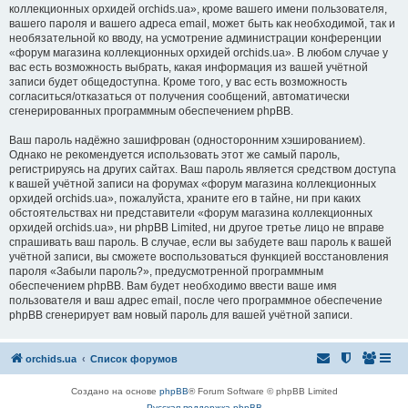
коллекционных орхидей orchids.ua», кроме вашего имени пользователя,
вашего пароля и вашего адреса email, может быть как необходимой, так и
необязательной ко вводу, на усмотрение администрации конференции
«форум магазина коллекционных орхидей orchids.ua». В любом случае у
вас есть возможность выбрать, какая информация из вашей учётной
записи будет общедоступна. Кроме того, у вас есть возможность
согласиться/отказаться от получения сообщений, автоматически
сгенерированных программным обеспечением phpBB.
Ваш пароль надёжно зашифрован (односторонним хэшированием).
Однако не рекомендуется использовать этот же самый пароль,
регистрируясь на других сайтах. Ваш пароль является средством доступа
к вашей учётной записи на форумах «форум магазина коллекционных
орхидей orchids.ua», пожалуйста, храните его в тайне, ни при каких
обстоятельствах ни представители «форум магазина коллекционных
орхидей orchids.ua», ни phpBB Limited, ни другое третье лицо не вправе
спрашивать ваш пароль. В случае, если вы забудете ваш пароль к вашей
учётной записи, вы сможете воспользоваться функцией восстановления
пароля «Забыли пароль?», предусмотренной программным
обеспечением phpBB. Вам будет необходимо ввести ваше имя
пользователя и ваш адрес email, после чего программное обеспечение
phpBB сгенерирует вам новый пароль для вашей учётной записи.
orchids.ua
Список форумов
Создано на основе
phpBB
® Forum Software © phpBB Limited
Русская поддержка phpBB