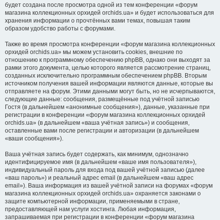
будет создана после просмотра одной из тем конференции «форум
магазина коллекционных орхидей orchids.ua» и будет использоваться для
хранения информации о прочтённых вами темах, повышая таким
образом удобство работы с форумами.
Также во время просмотра конференции «форум магазина коллекционных
орхидей orchids.ua» мы можем установить cookies, внешние по
отношению к программному обеспечению phpBB, однако они выходят за
рамки этого документа, целью которого является рассмотрение страниц,
созданных исключительно программным обеспечением phpBB. Вторым
источником получения вашей информации являются данные, которые вы
отправляете на форум. Этими данными могут быть, но не исчерпываются,
следующие данные: сообщения, размещённые под учётной записью
Гостя (в дальнейшем «анонимные сообщения»), данные, указанные при
регистрации в конференции «форум магазина коллекционных орхидей
orchids.ua» (в дальнейшем «ваша учётная запись») и сообщения,
оставленные вами после регистрации и авторизации (в дальнейшем
«ваши сообщения»).
Ваша учётная запись будет содержать, как минимум, однозначно
идентифицируемое имя (в дальнейшем «ваше имя пользователя»),
индивидуальный пароль для входа под вашей учётной записью (далее
«ваш пароль») и реальный адрес email (в дальнейшем «ваш адрес
email»). Ваша информация из вашей учётной записи на форумах «форум
магазина коллекционных орхидей orchids.ua» охраняется законами о
защите компьютерной информации, применяемыми в стране,
предоставляющей нам услуги хостинга. Любая информация,
запрашиваемая при регистрации в конференции «форум магазина