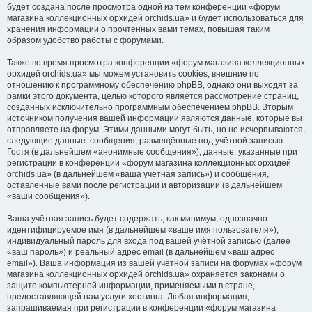
будет создана после просмотра одной из тем конференции «форум
магазина коллекционных орхидей orchids.ua» и будет использоваться для
хранения информации о прочтённых вами темах, повышая таким
образом удобство работы с форумами.
Также во время просмотра конференции «форум магазина коллекционных
орхидей orchids.ua» мы можем установить cookies, внешние по
отношению к программному обеспечению phpBB, однако они выходят за
рамки этого документа, целью которого является рассмотрение страниц,
созданных исключительно программным обеспечением phpBB. Вторым
источником получения вашей информации являются данные, которые вы
отправляете на форум. Этими данными могут быть, но не исчерпываются,
следующие данные: сообщения, размещённые под учётной записью
Гостя (в дальнейшем «анонимные сообщения»), данные, указанные при
регистрации в конференции «форум магазина коллекционных орхидей
orchids.ua» (в дальнейшем «ваша учётная запись») и сообщения,
оставленные вами после регистрации и авторизации (в дальнейшем
«ваши сообщения»).
Ваша учётная запись будет содержать, как минимум, однозначно
идентифицируемое имя (в дальнейшем «ваше имя пользователя»),
индивидуальный пароль для входа под вашей учётной записью (далее
«ваш пароль») и реальный адрес email (в дальнейшем «ваш адрес
email»). Ваша информация из вашей учётной записи на форумах «форум
магазина коллекционных орхидей orchids.ua» охраняется законами о
защите компьютерной информации, применяемыми в стране,
предоставляющей нам услуги хостинга. Любая информация,
запрашиваемая при регистрации в конференции «форум магазина