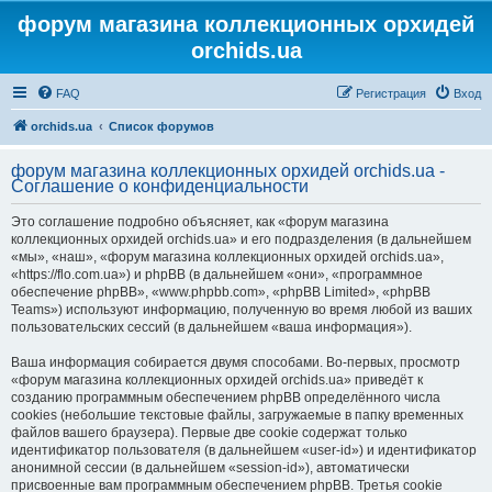
форум магазина коллекционных орхидей
orchids.ua
FAQ
Регистрация
Вход
orchids.ua
Список форумов
форум магазина коллекционных орхидей orchids.ua -
Соглашение о конфиденциальности
Это соглашение подробно объясняет, как «форум магазина
коллекционных орхидей orchids.ua» и его подразделения (в дальнейшем
«мы», «наш», «форум магазина коллекционных орхидей orchids.ua»,
«https://flo.com.ua») и phpBB (в дальнейшем «они», «программное
обеспечение phpBB», «www.phpbb.com», «phpBB Limited», «phpBB
Teams») используют информацию, полученную во время любой из ваших
пользовательских сессий (в дальнейшем «ваша информация»).
Ваша информация собирается двумя способами. Во-первых, просмотр
«форум магазина коллекционных орхидей orchids.ua» приведёт к
созданию программным обеспечением phpBB определённого числа
cookies (небольшие текстовые файлы, загружаемые в папку временных
файлов вашего браузера). Первые две cookie содержат только
идентификатор пользователя (в дальнейшем «user-id») и идентификатор
анонимной сессии (в дальнейшем «session-id»), автоматически
присвоенные вам программным обеспечением phpBB. Третья cookie