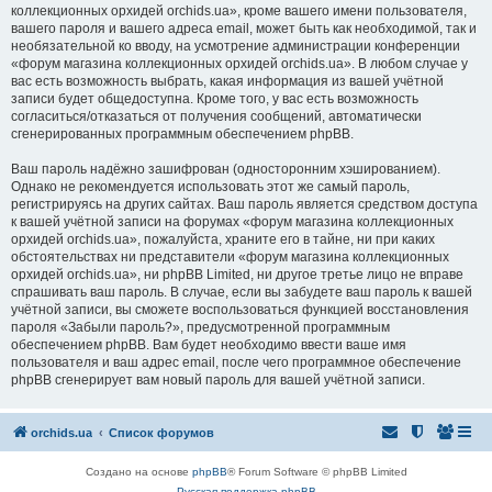
коллекционных орхидей orchids.ua», кроме вашего имени пользователя,
вашего пароля и вашего адреса email, может быть как необходимой, так и
необязательной ко вводу, на усмотрение администрации конференции
«форум магазина коллекционных орхидей orchids.ua». В любом случае у
вас есть возможность выбрать, какая информация из вашей учётной
записи будет общедоступна. Кроме того, у вас есть возможность
согласиться/отказаться от получения сообщений, автоматически
сгенерированных программным обеспечением phpBB.
Ваш пароль надёжно зашифрован (односторонним хэшированием).
Однако не рекомендуется использовать этот же самый пароль,
регистрируясь на других сайтах. Ваш пароль является средством доступа
к вашей учётной записи на форумах «форум магазина коллекционных
орхидей orchids.ua», пожалуйста, храните его в тайне, ни при каких
обстоятельствах ни представители «форум магазина коллекционных
орхидей orchids.ua», ни phpBB Limited, ни другое третье лицо не вправе
спрашивать ваш пароль. В случае, если вы забудете ваш пароль к вашей
учётной записи, вы сможете воспользоваться функцией восстановления
пароля «Забыли пароль?», предусмотренной программным
обеспечением phpBB. Вам будет необходимо ввести ваше имя
пользователя и ваш адрес email, после чего программное обеспечение
phpBB сгенерирует вам новый пароль для вашей учётной записи.
orchids.ua
Список форумов
Создано на основе
phpBB
® Forum Software © phpBB Limited
Русская поддержка phpBB