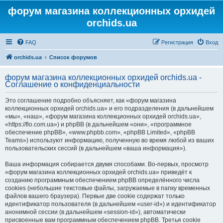
форум магазина коллекционных орхидей
orchids.ua
FAQ
Регистрация
Вход
orchids.ua
Список форумов
форум магазина коллекционных орхидей orchids.ua -
Соглашение о конфиденциальности
Это соглашение подробно объясняет, как «форум магазина
коллекционных орхидей orchids.ua» и его подразделения (в дальнейшем
«мы», «наш», «форум магазина коллекционных орхидей orchids.ua»,
«https://flo.com.ua») и phpBB (в дальнейшем «они», «программное
обеспечение phpBB», «www.phpbb.com», «phpBB Limited», «phpBB
Teams») используют информацию, полученную во время любой из ваших
пользовательских сессий (в дальнейшем «ваша информация»).
Ваша информация собирается двумя способами. Во-первых, просмотр
«форум магазина коллекционных орхидей orchids.ua» приведёт к
созданию программным обеспечением phpBB определённого числа
cookies (небольшие текстовые файлы, загружаемые в папку временных
файлов вашего браузера). Первые две cookie содержат только
идентификатор пользователя (в дальнейшем «user-id») и идентификатор
анонимной сессии (в дальнейшем «session-id»), автоматически
присвоенные вам программным обеспечением phpBB. Третья cookie