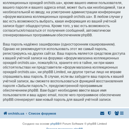
коллекционных орхидей orchids.ua», кроме вашего имени пользователя,
вашего пароля и вашего адреса email, может быть как необходимой, так и
необязательной ко вводу, на усмотрение администрации конференции
«форум магазина коллекционных орхидей orchids.ua». В любом случае у
вас есть возможность выбрать, какая информация из вашей учётной
записи будет общедоступна. Кроме того, у вас есть возможность
согласиться/отказаться от получения сообщений, автоматически
сгенерированных программным обеспечением phpBB.
Ваш пароль надёжно зашифрован (односторонним хэшированием).
Однако не рекомендуется использовать этот же самый пароль,
регистрируясь на других сайтах. Ваш пароль является средством доступа
к вашей учётной записи на форумах «форум магазина коллекционных
орхидей orchids.ua», пожалуйста, храните его в тайне, ни при каких
обстоятельствах ни представители «форум магазина коллекционных
орхидей orchids.ua», ни phpBB Limited, ни другое третье лицо не вправе
спрашивать ваш пароль. В случае, если вы забудете ваш пароль к вашей
учётной записи, вы сможете воспользоваться функцией восстановления
пароля «Забыли пароль?», предусмотренной программным
обеспечением phpBB. Вам будет необходимо ввести ваше имя
пользователя и ваш адрес email, после чего программное обеспечение
phpBB сгенерирует вам новый пароль для вашей учётной записи.
orchids.ua
Список форумов
Создано на основе
phpBB
® Forum Software © phpBB Limited
Русская поддержка phpBB