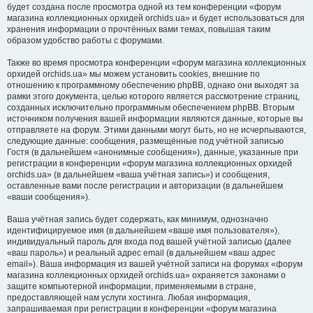
будет создана после просмотра одной из тем конференции «форум
магазина коллекционных орхидей orchids.ua» и будет использоваться для
хранения информации о прочтённых вами темах, повышая таким
образом удобство работы с форумами.
Также во время просмотра конференции «форум магазина коллекционных
орхидей orchids.ua» мы можем установить cookies, внешние по
отношению к программному обеспечению phpBB, однако они выходят за
рамки этого документа, целью которого является рассмотрение страниц,
созданных исключительно программным обеспечением phpBB. Вторым
источником получения вашей информации являются данные, которые вы
отправляете на форум. Этими данными могут быть, но не исчерпываются,
следующие данные: сообщения, размещённые под учётной записью
Гостя (в дальнейшем «анонимные сообщения»), данные, указанные при
регистрации в конференции «форум магазина коллекционных орхидей
orchids.ua» (в дальнейшем «ваша учётная запись») и сообщения,
оставленные вами после регистрации и авторизации (в дальнейшем
«ваши сообщения»).
Ваша учётная запись будет содержать, как минимум, однозначно
идентифицируемое имя (в дальнейшем «ваше имя пользователя»),
индивидуальный пароль для входа под вашей учётной записью (далее
«ваш пароль») и реальный адрес email (в дальнейшем «ваш адрес
email»). Ваша информация из вашей учётной записи на форумах «форум
магазина коллекционных орхидей orchids.ua» охраняется законами о
защите компьютерной информации, применяемыми в стране,
предоставляющей нам услуги хостинга. Любая информация,
запрашиваемая при регистрации в конференции «форум магазина