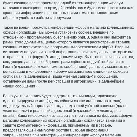
будет создана после просмотра одной из тем конференции «форум
магазина коллекционных орхидей orchids.ua» и будет использоваться для
хранения информации о прочтённых вами темах, повышая таким
образом удобство работы с форумами.
Также во время просмотра конференции «форум магазина коллекционных
орхидей orchids.ua» мы можем установить cookies, внешние по
отношению к программному обеспечению phpBB, однако они выходят за
рамки этого документа, целью которого является рассмотрение страниц,
созданных исключительно программным обеспечением phpBB. Вторым
источником получения вашей информации являются данные, которые вы
отправляете на форум. Этими данными могут быть, но не исчерпываются,
следующие данные: сообщения, размещённые под учётной записью
Гостя (в дальнейшем «анонимные сообщения»), данные, указанные при
регистрации в конференции «форум магазина коллекционных орхидей
orchids.ua» (в дальнейшем «ваша учётная запись») и сообщения,
оставленные вами после регистрации и авторизации (в дальнейшем
«ваши сообщения»).
Ваша учётная запись будет содержать, как минимум, однозначно
идентифицируемое имя (в дальнейшем «ваше имя пользователя»),
индивидуальный пароль для входа под вашей учётной записью (далее
«ваш пароль») и реальный адрес email (в дальнейшем «ваш адрес
email»). Ваша информация из вашей учётной записи на форумах «форум
магазина коллекционных орхидей orchids.ua» охраняется законами о
защите компьютерной информации, применяемыми в стране,
предоставляющей нам услуги хостинга. Любая информация,
запрашиваемая при регистрации в конференции «форум магазина