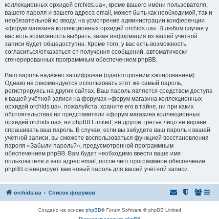
коллекционных орхидей orchids.ua», кроме вашего имени пользователя,
вашего пароля и вашего адреса email, может быть как необходимой, так и
необязательной ко вводу, на усмотрение администрации конференции
«форум магазина коллекционных орхидей orchids.ua». В любом случае у
вас есть возможность выбрать, какая информация из вашей учётной
записи будет общедоступна. Кроме того, у вас есть возможность
согласиться/отказаться от получения сообщений, автоматически
сгенерированных программным обеспечением phpBB.
Ваш пароль надёжно зашифрован (односторонним хэшированием).
Однако не рекомендуется использовать этот же самый пароль,
регистрируясь на других сайтах. Ваш пароль является средством доступа
к вашей учётной записи на форумах «форум магазина коллекционных
орхидей orchids.ua», пожалуйста, храните его в тайне, ни при каких
обстоятельствах ни представители «форум магазина коллекционных
орхидей orchids.ua», ни phpBB Limited, ни другое третье лицо не вправе
спрашивать ваш пароль. В случае, если вы забудете ваш пароль к вашей
учётной записи, вы сможете воспользоваться функцией восстановления
пароля «Забыли пароль?», предусмотренной программным
обеспечением phpBB. Вам будет необходимо ввести ваше имя
пользователя и ваш адрес email, после чего программное обеспечение
phpBB сгенерирует вам новый пароль для вашей учётной записи.
orchids.ua
Список форумов
Создано на основе
phpBB
® Forum Software © phpBB Limited
Русская поддержка phpBB