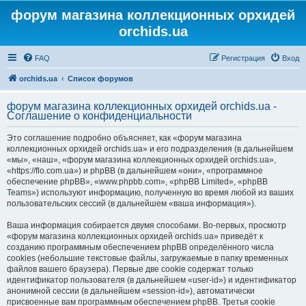
форум магазина коллекционных орхидей
orchids.ua
FAQ
Регистрация
Вход
orchids.ua
Список форумов
форум магазина коллекционных орхидей orchids.ua -
Соглашение о конфиденциальности
Это соглашение подробно объясняет, как «форум магазина
коллекционных орхидей orchids.ua» и его подразделения (в дальнейшем
«мы», «наш», «форум магазина коллекционных орхидей orchids.ua»,
«https://flo.com.ua») и phpBB (в дальнейшем «они», «программное
обеспечение phpBB», «www.phpbb.com», «phpBB Limited», «phpBB
Teams») используют информацию, полученную во время любой из ваших
пользовательских сессий (в дальнейшем «ваша информация»).
Ваша информация собирается двумя способами. Во-первых, просмотр
«форум магазина коллекционных орхидей orchids.ua» приведёт к
созданию программным обеспечением phpBB определённого числа
cookies (небольшие текстовые файлы, загружаемые в папку временных
файлов вашего браузера). Первые две cookie содержат только
идентификатор пользователя (в дальнейшем «user-id») и идентификатор
анонимной сессии (в дальнейшем «session-id»), автоматически
присвоенные вам программным обеспечением phpBB. Третья cookie