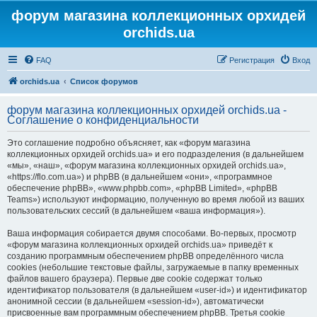
форум магазина коллекционных орхидей
orchids.ua
FAQ
Регистрация
Вход
orchids.ua
Список форумов
форум магазина коллекционных орхидей orchids.ua -
Соглашение о конфиденциальности
Это соглашение подробно объясняет, как «форум магазина
коллекционных орхидей orchids.ua» и его подразделения (в дальнейшем
«мы», «наш», «форум магазина коллекционных орхидей orchids.ua»,
«https://flo.com.ua») и phpBB (в дальнейшем «они», «программное
обеспечение phpBB», «www.phpbb.com», «phpBB Limited», «phpBB
Teams») используют информацию, полученную во время любой из ваших
пользовательских сессий (в дальнейшем «ваша информация»).
Ваша информация собирается двумя способами. Во-первых, просмотр
«форум магазина коллекционных орхидей orchids.ua» приведёт к
созданию программным обеспечением phpBB определённого числа
cookies (небольшие текстовые файлы, загружаемые в папку временных
файлов вашего браузера). Первые две cookie содержат только
идентификатор пользователя (в дальнейшем «user-id») и идентификатор
анонимной сессии (в дальнейшем «session-id»), автоматически
присвоенные вам программным обеспечением phpBB. Третья cookie