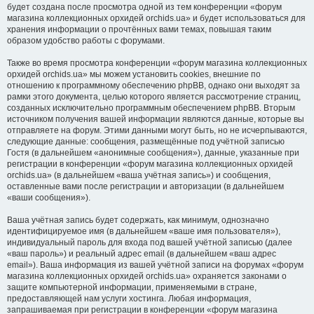
будет создана после просмотра одной из тем конференции «форум
магазина коллекционных орхидей orchids.ua» и будет использоваться для
хранения информации о прочтённых вами темах, повышая таким
образом удобство работы с форумами.
Также во время просмотра конференции «форум магазина коллекционных
орхидей orchids.ua» мы можем установить cookies, внешние по
отношению к программному обеспечению phpBB, однако они выходят за
рамки этого документа, целью которого является рассмотрение страниц,
созданных исключительно программным обеспечением phpBB. Вторым
источником получения вашей информации являются данные, которые вы
отправляете на форум. Этими данными могут быть, но не исчерпываются,
следующие данные: сообщения, размещённые под учётной записью
Гостя (в дальнейшем «анонимные сообщения»), данные, указанные при
регистрации в конференции «форум магазина коллекционных орхидей
orchids.ua» (в дальнейшем «ваша учётная запись») и сообщения,
оставленные вами после регистрации и авторизации (в дальнейшем
«ваши сообщения»).
Ваша учётная запись будет содержать, как минимум, однозначно
идентифицируемое имя (в дальнейшем «ваше имя пользователя»),
индивидуальный пароль для входа под вашей учётной записью (далее
«ваш пароль») и реальный адрес email (в дальнейшем «ваш адрес
email»). Ваша информация из вашей учётной записи на форумах «форум
магазина коллекционных орхидей orchids.ua» охраняется законами о
защите компьютерной информации, применяемыми в стране,
предоставляющей нам услуги хостинга. Любая информация,
запрашиваемая при регистрации в конференции «форум магазина