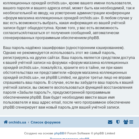
коллекционных орхидей orchids.ua», кроме вашего имени пользователя,
вашего пароля и вашего адреса email, может быть как необходимой, так и
необязательной ко вводу, на усмотрение администрации конференции
«форум магазина коллекционных орхидей orchids.ua». В любом случае у
вас есть возможность выбрать, какая информация из вашей учётной
записи будет общедоступна. Кроме того, у вас есть возможность
согласиться/отказаться от получения сообщений, автоматически
сгенерированных программным обеспечением phpBB.
Ваш пароль надёжно зашифрован (односторонним хэшированием).
Однако не рекомендуется использовать этот же самый пароль,
регистрируясь на других сайтах. Ваш пароль является средством доступа
к вашей учётной записи на форумах «форум магазина коллекционных
орхидей orchids.ua», пожалуйста, храните его в тайне, ни при каких
обстоятельствах ни представители «форум магазина коллекционных
орхидей orchids.ua», ни phpBB Limited, ни другое третье лицо не вправе
спрашивать ваш пароль. В случае, если вы забудете ваш пароль к вашей
учётной записи, вы сможете воспользоваться функцией восстановления
пароля «Забыли пароль?», предусмотренной программным
обеспечением phpBB. Вам будет необходимо ввести ваше имя
пользователя и ваш адрес email, после чего программное обеспечение
phpBB сгенерирует вам новый пароль для вашей учётной записи.
orchids.ua
Список форумов
Создано на основе
phpBB
® Forum Software © phpBB Limited
Русская поддержка phpBB