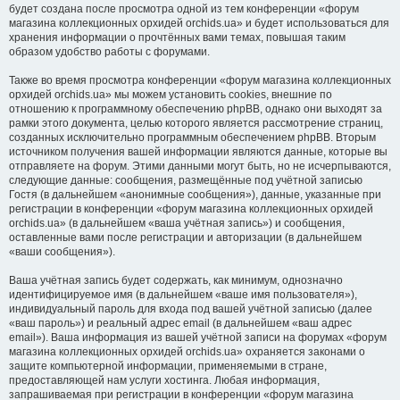
будет создана после просмотра одной из тем конференции «форум
магазина коллекционных орхидей orchids.ua» и будет использоваться для
хранения информации о прочтённых вами темах, повышая таким
образом удобство работы с форумами.
Также во время просмотра конференции «форум магазина коллекционных
орхидей orchids.ua» мы можем установить cookies, внешние по
отношению к программному обеспечению phpBB, однако они выходят за
рамки этого документа, целью которого является рассмотрение страниц,
созданных исключительно программным обеспечением phpBB. Вторым
источником получения вашей информации являются данные, которые вы
отправляете на форум. Этими данными могут быть, но не исчерпываются,
следующие данные: сообщения, размещённые под учётной записью
Гостя (в дальнейшем «анонимные сообщения»), данные, указанные при
регистрации в конференции «форум магазина коллекционных орхидей
orchids.ua» (в дальнейшем «ваша учётная запись») и сообщения,
оставленные вами после регистрации и авторизации (в дальнейшем
«ваши сообщения»).
Ваша учётная запись будет содержать, как минимум, однозначно
идентифицируемое имя (в дальнейшем «ваше имя пользователя»),
индивидуальный пароль для входа под вашей учётной записью (далее
«ваш пароль») и реальный адрес email (в дальнейшем «ваш адрес
email»). Ваша информация из вашей учётной записи на форумах «форум
магазина коллекционных орхидей orchids.ua» охраняется законами о
защите компьютерной информации, применяемыми в стране,
предоставляющей нам услуги хостинга. Любая информация,
запрашиваемая при регистрации в конференции «форум магазина