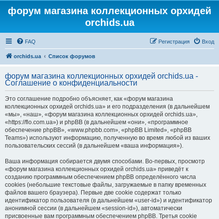
форум магазина коллекционных орхидей
orchids.ua
FAQ
Регистрация
Вход
orchids.ua
Список форумов
форум магазина коллекционных орхидей orchids.ua -
Соглашение о конфиденциальности
Это соглашение подробно объясняет, как «форум магазина
коллекционных орхидей orchids.ua» и его подразделения (в дальнейшем
«мы», «наш», «форум магазина коллекционных орхидей orchids.ua»,
«https://flo.com.ua») и phpBB (в дальнейшем «они», «программное
обеспечение phpBB», «www.phpbb.com», «phpBB Limited», «phpBB
Teams») используют информацию, полученную во время любой из ваших
пользовательских сессий (в дальнейшем «ваша информация»).
Ваша информация собирается двумя способами. Во-первых, просмотр
«форум магазина коллекционных орхидей orchids.ua» приведёт к
созданию программным обеспечением phpBB определённого числа
cookies (небольшие текстовые файлы, загружаемые в папку временных
файлов вашего браузера). Первые две cookie содержат только
идентификатор пользователя (в дальнейшем «user-id») и идентификатор
анонимной сессии (в дальнейшем «session-id»), автоматически
присвоенные вам программным обеспечением phpBB. Третья cookie