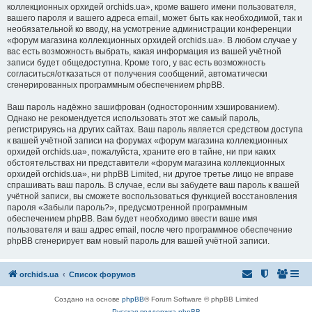
коллекционных орхидей orchids.ua», кроме вашего имени пользователя,
вашего пароля и вашего адреса email, может быть как необходимой, так и
необязательной ко вводу, на усмотрение администрации конференции
«форум магазина коллекционных орхидей orchids.ua». В любом случае у
вас есть возможность выбрать, какая информация из вашей учётной
записи будет общедоступна. Кроме того, у вас есть возможность
согласиться/отказаться от получения сообщений, автоматически
сгенерированных программным обеспечением phpBB.
Ваш пароль надёжно зашифрован (односторонним хэшированием).
Однако не рекомендуется использовать этот же самый пароль,
регистрируясь на других сайтах. Ваш пароль является средством доступа
к вашей учётной записи на форумах «форум магазина коллекционных
орхидей orchids.ua», пожалуйста, храните его в тайне, ни при каких
обстоятельствах ни представители «форум магазина коллекционных
орхидей orchids.ua», ни phpBB Limited, ни другое третье лицо не вправе
спрашивать ваш пароль. В случае, если вы забудете ваш пароль к вашей
учётной записи, вы сможете воспользоваться функцией восстановления
пароля «Забыли пароль?», предусмотренной программным
обеспечением phpBB. Вам будет необходимо ввести ваше имя
пользователя и ваш адрес email, после чего программное обеспечение
phpBB сгенерирует вам новый пароль для вашей учётной записи.
orchids.ua
Список форумов
Создано на основе
phpBB
® Forum Software © phpBB Limited
Русская поддержка phpBB