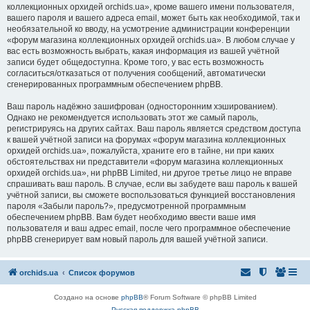
коллекционных орхидей orchids.ua», кроме вашего имени пользователя,
вашего пароля и вашего адреса email, может быть как необходимой, так и
необязательной ко вводу, на усмотрение администрации конференции
«форум магазина коллекционных орхидей orchids.ua». В любом случае у
вас есть возможность выбрать, какая информация из вашей учётной
записи будет общедоступна. Кроме того, у вас есть возможность
согласиться/отказаться от получения сообщений, автоматически
сгенерированных программным обеспечением phpBB.
Ваш пароль надёжно зашифрован (односторонним хэшированием).
Однако не рекомендуется использовать этот же самый пароль,
регистрируясь на других сайтах. Ваш пароль является средством доступа
к вашей учётной записи на форумах «форум магазина коллекционных
орхидей orchids.ua», пожалуйста, храните его в тайне, ни при каких
обстоятельствах ни представители «форум магазина коллекционных
орхидей orchids.ua», ни phpBB Limited, ни другое третье лицо не вправе
спрашивать ваш пароль. В случае, если вы забудете ваш пароль к вашей
учётной записи, вы сможете воспользоваться функцией восстановления
пароля «Забыли пароль?», предусмотренной программным
обеспечением phpBB. Вам будет необходимо ввести ваше имя
пользователя и ваш адрес email, после чего программное обеспечение
phpBB сгенерирует вам новый пароль для вашей учётной записи.
orchids.ua
Список форумов
Создано на основе
phpBB
® Forum Software © phpBB Limited
Русская поддержка phpBB