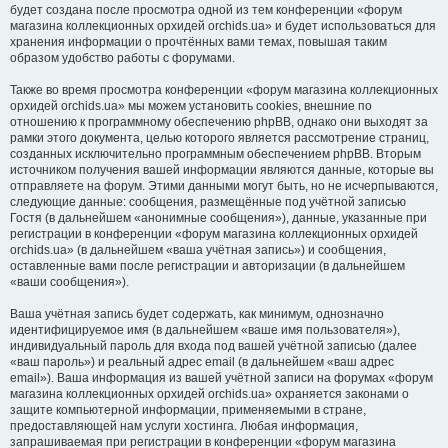
будет создана после просмотра одной из тем конференции «форум
магазина коллекционных орхидей orchids.ua» и будет использоваться для
хранения информации о прочтённых вами темах, повышая таким
образом удобство работы с форумами.
Также во время просмотра конференции «форум магазина коллекционных
орхидей orchids.ua» мы можем установить cookies, внешние по
отношению к программному обеспечению phpBB, однако они выходят за
рамки этого документа, целью которого является рассмотрение страниц,
созданных исключительно программным обеспечением phpBB. Вторым
источником получения вашей информации являются данные, которые вы
отправляете на форум. Этими данными могут быть, но не исчерпываются,
следующие данные: сообщения, размещённые под учётной записью
Гостя (в дальнейшем «анонимные сообщения»), данные, указанные при
регистрации в конференции «форум магазина коллекционных орхидей
orchids.ua» (в дальнейшем «ваша учётная запись») и сообщения,
оставленные вами после регистрации и авторизации (в дальнейшем
«ваши сообщения»).
Ваша учётная запись будет содержать, как минимум, однозначно
идентифицируемое имя (в дальнейшем «ваше имя пользователя»),
индивидуальный пароль для входа под вашей учётной записью (далее
«ваш пароль») и реальный адрес email (в дальнейшем «ваш адрес
email»). Ваша информация из вашей учётной записи на форумах «форум
магазина коллекционных орхидей orchids.ua» охраняется законами о
защите компьютерной информации, применяемыми в стране,
предоставляющей нам услуги хостинга. Любая информация,
запрашиваемая при регистрации в конференции «форум магазина