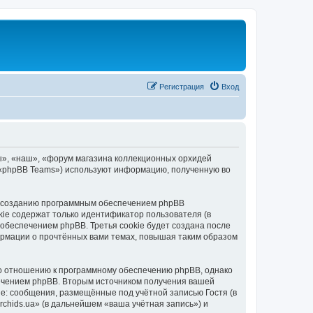
Регистрация
Вход
ы», «наш», «форум магазина коллекционных орхидей
», «phpBB Teams») используют информацию, полученную во
 к созданию программным обеспечением phpBB
kie содержат только идентификатор пользователя (в
обеспечением phpBB. Третья cookie будет создана после
ормации о прочтённых вами темах, повышая таким образом
по отношению к программному обеспечению phpBB, однако
печением phpBB. Вторым источником получения вашей
е: сообщения, размещённые под учётной записью Гостя (в
hids.ua» (в дальнейшем «ваша учётная запись») и