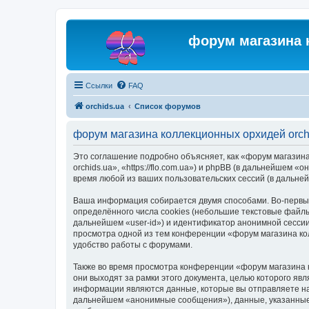
форум магазина 
Ссылки
FAQ
orchids.ua
Список форумов
форум магазина коллекционных орхидей orch
Это соглашение подробно объясняет, как «форум магазина
orchids.ua», «https://flo.com.ua») и phpBB (в дальнейше
время любой из ваших пользовательских сессий (в дальн
Ваша информация собирается двумя способами. Во-первых
определённого числа cookies (небольшие текстовые файлы
дальнейшем «user-id») и идентификатор анонимной сессии
просмотра одной из тем конференции «форум магазина ко
удобство работы с форумами.
Также во время просмотра конференции «форум магазина 
они выходят за рамки этого документа, целью которого 
информации являются данные, которые вы отправляете на
дальнейшем «анонимные сообщения»), данные, указанные 