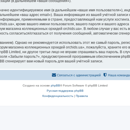
изации (в дальнейшем «ваши сообщения»).
означно идентифицируемое имя (в дальнейшем «ваше имя пользователя»), ин
 дальнейшем «ваш адрес email»). Ваша информация из вашей учётной запис
 информации, применяемыми в стране, предоставляющей нам услуги хостинг
ds.ua», кроме вашего имени пользователя, вашего пароля и вашего адреса e
ум магазина коллекционных орхидей orchids.ua». В любом случае у вас есть
ожность согласиться/отказаться от получения сообщений, автоматически сге
ием). Однако не рекомендуется использовать этот же самый пароль, регист
рум магазина коллекционных орхидей orchids.ua», пожалуйста, храните его в
pBB Limited, ни другое третье лицо не вправе спрашивать ваш пароль. В слу
роля «Забыли пароль?», предусмотренной программным обеспечением phpBB
pBB сгенерирует вам новый пароль для вашей учётной записи.
Связаться с администрацией
Наша команда
Создано на основе
phpBB
® Forum Software © phpBB Limited
Русская поддержка phpBB
Конфиденциальность
|
Правила