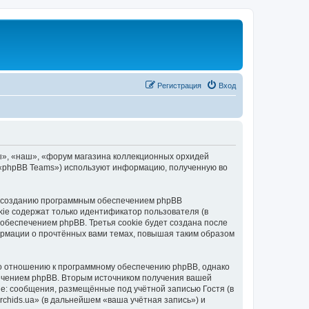
Регистрация
Вход
ы», «наш», «форум магазина коллекционных орхидей
», «phpBB Teams») используют информацию, полученную во
 к созданию программным обеспечением phpBB
kie содержат только идентификатор пользователя (в
обеспечением phpBB. Третья cookie будет создана после
ормации о прочтённых вами темах, повышая таким образом
по отношению к программному обеспечению phpBB, однако
печением phpBB. Вторым источником получения вашей
е: сообщения, размещённые под учётной записью Гостя (в
hids.ua» (в дальнейшем «ваша учётная запись») и