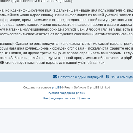
изации (в дальнейшем «ваши сообщения»).
означно идентифицируемое имя (в дальнейшем «ваше имя пользователя»), ин
 дальнейшем «ваш адрес email»). Ваша информация из вашей учётной запис
 информации, применяемыми в стране, предоставляющей нам услуги хостинг
ds.ua», кроме вашего имени пользователя, вашего пароля и вашего адреса e
ум магазина коллекционных орхидей orchids.ua». В любом случае у вас есть
ожность согласиться/отказаться от получения сообщений, автоматически сге
ием). Однако не рекомендуется использовать этот же самый пароль, регист
рум магазина коллекционных орхидей orchids.ua», пожалуйста, храните его в
pBB Limited, ни другое третье лицо не вправе спрашивать ваш пароль. В слу
роля «Забыли пароль?», предусмотренной программным обеспечением phpBB
pBB сгенерирует вам новый пароль для вашей учётной записи.
Связаться с администрацией
Наша команда
Создано на основе
phpBB
® Forum Software © phpBB Limited
Русская поддержка phpBB
Конфиденциальность
|
Правила