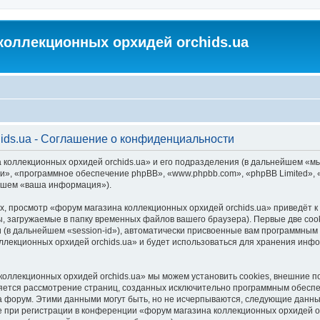
коллекционных орхидей orchids.ua
ids.ua - Соглашение о конфиденциальности
 коллекционных орхидей orchids.ua» и его подразделения (в дальнейшем «м
м «они», «программное обеспечение phpBB», «www.phpbb.com», «phpBB Limited
ейшем «ваша информация»).
, просмотр «форум магазина коллекционных орхидей orchids.ua» приведёт
, загружаемые в папку временных файлов вашего браузера). Первые две coo
 (в дальнейшем «session-id»), автоматически присвоенные вам программным 
ллекционных орхидей orchids.ua» и будет использоваться для хранения инф
коллекционных орхидей orchids.ua» мы можем установить cookies, внешние 
является рассмотрение страниц, созданных исключительно программным обес
 форум. Этими данными могут быть, но не исчерпываются, следующие данны
при регистрации в конференции «форум магазина коллекционных орхидей orc