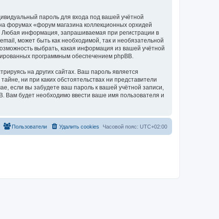
дивидуальный пароль для входа под вашей учётной
и на форумах «форум магазина коллекционных орхидей
а. Любая информация, запрашиваемая при регистрации в
mail, может быть как необходимой, так и необязательной
 возможность выбрать, какая информация из вашей учётной
нерированных программным обеспечением phpBB.
рируясь на других сайтах. Ваш пароль является
 тайне, ни при каких обстоятельствах ни представители
чае, если вы забудете ваш пароль к вашей учётной записи,
. Вам будет необходимо ввести ваше имя пользователя и
Пользователи
Удалить cookies
Часовой пояс:
UTC+02:00