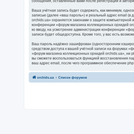
сообщения, оставленные вами после регистрации и автор
Ваша учётная запись будет содержать, как минимум, одн
записью (далее «ваш пароль») и реальный адрес email (в
orchids.ua» охраняется законами о защите компьютерной
конференции «форум магазина коллекционных орхидей orchi
ко вводу, на усмотрение администрации конференции «фор
записи будет общедоступна. Кроме того, у вас есть возм
Ваш пароль надёжно зашифрован (односторонним хэширован
средством доступа к вашей учётной записи на форумах «фо
«форум магазина коллекционных орхидей orchids.ua», ни ph
вы сможете воспользоваться функцией восстановления па
ваш адрес email, после чего программное обеспечение ph
orchids.ua
Список форумов