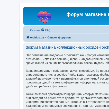
форум магазина 
Ссылки
FAQ
orchids.ua
Список форумов
форум магазина коллекционных орхидей orch
Это соглашение подробно объясняет, как «форум магазина
orchids.ua», «https://flo.com.ua») и phpBB (в дальнейше
время любой из ваших пользовательских сессий (в дальн
Ваша информация собирается двумя способами. Во-первых
определённого числа cookies (небольшие текстовые файлы
дальнейшем «user-id») и идентификатор анонимной сессии
просмотра одной из тем конференции «форум магазина ко
удобство работы с форумами.
Также во время просмотра конференции «форум магазина 
они выходят за рамки этого документа, целью которого 
информации являются данные, которые вы отправляете на
дальнейшем «анонимные сообщения»), данные, указанные 