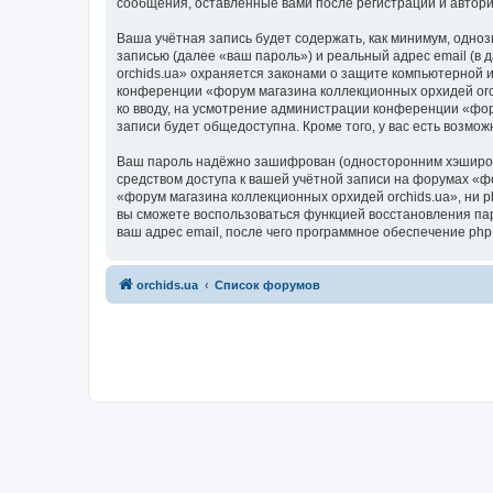
сообщения, оставленные вами после регистрации и автор
Ваша учётная запись будет содержать, как минимум, одн
записью (далее «ваш пароль») и реальный адрес email (в
orchids.ua» охраняется законами о защите компьютерной
конференции «форум магазина коллекционных орхидей orchi
ко вводу, на усмотрение администрации конференции «фор
записи будет общедоступна. Кроме того, у вас есть возм
Ваш пароль надёжно зашифрован (односторонним хэширован
средством доступа к вашей учётной записи на форумах «фо
«форум магазина коллекционных орхидей orchids.ua», ни ph
вы сможете воспользоваться функцией восстановления па
ваш адрес email, после чего программное обеспечение ph
orchids.ua
Список форумов