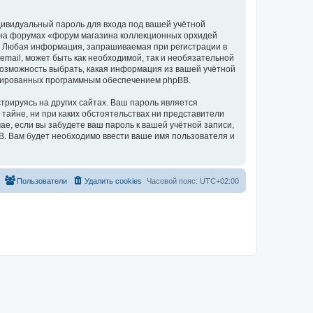
дивидуальный пароль для входа под вашей учётной
и на форумах «форум магазина коллекционных орхидей
а. Любая информация, запрашиваемая при регистрации в
mail, может быть как необходимой, так и необязательной
 возможность выбрать, какая информация из вашей учётной
нерированных программным обеспечением phpBB.
рируясь на других сайтах. Ваш пароль является
 тайне, ни при каких обстоятельствах ни представители
чае, если вы забудете ваш пароль к вашей учётной записи,
. Вам будет необходимо ввести ваше имя пользователя и
Пользователи
Удалить cookies
Часовой пояс:
UTC+02:00