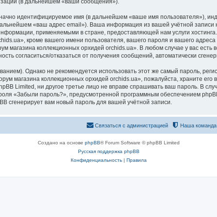
изации (в дальнейшем «ваши сообщения»).
означно идентифицируемое имя (в дальнейшем «ваше имя пользователя»), ин
 дальнейшем «ваш адрес email»). Ваша информация из вашей учётной запис
 информации, применяемыми в стране, предоставляющей нам услуги хостинг
ds.ua», кроме вашего имени пользователя, вашего пароля и вашего адреса e
ум магазина коллекционных орхидей orchids.ua». В любом случае у вас есть
ожность согласиться/отказаться от получения сообщений, автоматически сге
ием). Однако не рекомендуется использовать этот же самый пароль, регист
рум магазина коллекционных орхидей orchids.ua», пожалуйста, храните его в
pBB Limited, ни другое третье лицо не вправе спрашивать ваш пароль. В слу
роля «Забыли пароль?», предусмотренной программным обеспечением phpBB
pBB сгенерирует вам новый пароль для вашей учётной записи.
Связаться с администрацией
Наша команда
Создано на основе
phpBB
® Forum Software © phpBB Limited
Русская поддержка phpBB
Конфиденциальность
|
Правила