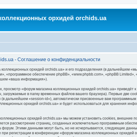
коллекционных орхидей orchids.ua
ids.ua - Соглашение о конфиденциальности
 коллекционных орхидей orchids.ua» и его подразделения (в дальнейшем «м
м «они», «программное обеспечение phpBB», «www.phpbb.com», «phpBB Limited
ейшем «ваша информация»).
, просмотр «форум магазина коллекционных орхидей orchids.ua» приведёт
, загружаемые в папку временных файлов вашего браузера). Первые две coo
 (в дальнейшем «session-id»), автоматически присвоенные вам программным 
ллекционных орхидей orchids.ua» и будет использоваться для хранения инф
коллекционных орхидей orchids.ua» мы можем установить cookies, внешние 
является рассмотрение страниц, созданных исключительно программным обес
 форум. Этими данными могут быть, но не исчерпываются, следующие данны
при регистрации в конференции «форум магазина коллекционных орхидей orc