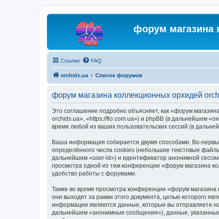
форум магазина 
Ссылки
FAQ
orchids.ua
Список форумов
форум магазина коллекционных орхидей orch
Это соглашение подробно объясняет, как «форум магазина
orchids.ua», «https://flo.com.ua») и phpBB (в дальнейше
время любой из ваших пользовательских сессий (в дальн
Ваша информация собирается двумя способами. Во-первых
определённого числа cookies (небольшие текстовые файлы
дальнейшем «user-id») и идентификатор анонимной сессии
просмотра одной из тем конференции «форум магазина ко
удобство работы с форумами.
Также во время просмотра конференции «форум магазина 
они выходят за рамки этого документа, целью которого 
информации являются данные, которые вы отправляете на
дальнейшем «анонимные сообщения»), данные, указанные 