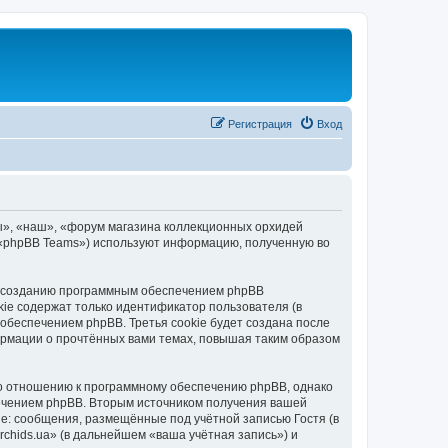
Регистрация
Вход
ы», «наш», «форум магазина коллекционных орхидей
», «phpBB Teams») используют информацию, полученную во
 к созданию программным обеспечением phpBB
kie содержат только идентификатор пользователя (в
обеспечением phpBB. Третья cookie будет создана после
ормации о прочтённых вами темах, повышая таким образом
по отношению к программному обеспечению phpBB, однако
печением phpBB. Вторым источником получения вашей
е: сообщения, размещённые под учётной записью Гостя (в
hids.ua» (в дальнейшем «ваша учётная запись») и