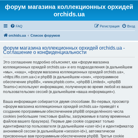
форум магазина коллекционных орхидей
orchids.ua
FAQ
Регистрация
Вход
orchids.ua
Список форумов
форум магазина коллекционных орхидей orchids.ua -
Соглашение о конфиденциальности
Это соглашение подробно объясняет, как «форум магазина
коллекционных орхидей orchids.ua» и его подразделения (в дальнейшем
«мы», «наш», «форум магазина коллекционных орхидей orchids.ua»,
«https://flo.com.ua») и phpBB (в дальнейшем «они», «программное
обеспечение phpBB», «www.phpbb.com», «phpBB Limited», «phpBB
Teams») используют информацию, полученную во время любой из ваших
пользовательских сессий (в дальнейшем «ваша информация»).
Ваша информация собирается двумя способами. Во-первых, просмотр
«форум магазина коллекционных орхидей orchids.ua» приведёт к
созданию программным обеспечением phpBB определённого числа
cookies (небольшие текстовые файлы, загружаемые в папку временных
файлов вашего браузера). Первые две cookie содержат только
идентификатор пользователя (в дальнейшем «user-id») и идентификатор
анонимной сессии (в дальнейшем «session-id»), автоматически
присвоенные вам программным обеспечением phpBB. Третья cookie