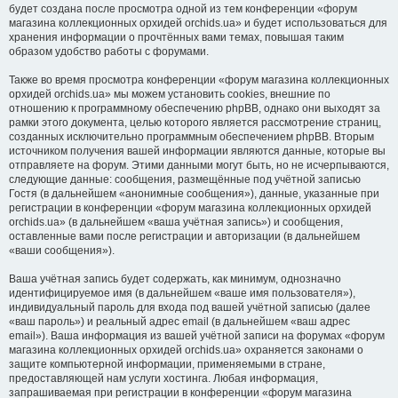
будет создана после просмотра одной из тем конференции «форум
магазина коллекционных орхидей orchids.ua» и будет использоваться для
хранения информации о прочтённых вами темах, повышая таким
образом удобство работы с форумами.
Также во время просмотра конференции «форум магазина коллекционных
орхидей orchids.ua» мы можем установить cookies, внешние по
отношению к программному обеспечению phpBB, однако они выходят за
рамки этого документа, целью которого является рассмотрение страниц,
созданных исключительно программным обеспечением phpBB. Вторым
источником получения вашей информации являются данные, которые вы
отправляете на форум. Этими данными могут быть, но не исчерпываются,
следующие данные: сообщения, размещённые под учётной записью
Гостя (в дальнейшем «анонимные сообщения»), данные, указанные при
регистрации в конференции «форум магазина коллекционных орхидей
orchids.ua» (в дальнейшем «ваша учётная запись») и сообщения,
оставленные вами после регистрации и авторизации (в дальнейшем
«ваши сообщения»).
Ваша учётная запись будет содержать, как минимум, однозначно
идентифицируемое имя (в дальнейшем «ваше имя пользователя»),
индивидуальный пароль для входа под вашей учётной записью (далее
«ваш пароль») и реальный адрес email (в дальнейшем «ваш адрес
email»). Ваша информация из вашей учётной записи на форумах «форум
магазина коллекционных орхидей orchids.ua» охраняется законами о
защите компьютерной информации, применяемыми в стране,
предоставляющей нам услуги хостинга. Любая информация,
запрашиваемая при регистрации в конференции «форум магазина