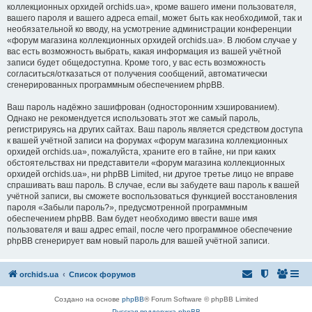
коллекционных орхидей orchids.ua», кроме вашего имени пользователя,
вашего пароля и вашего адреса email, может быть как необходимой, так и
необязательной ко вводу, на усмотрение администрации конференции
«форум магазина коллекционных орхидей orchids.ua». В любом случае у
вас есть возможность выбрать, какая информация из вашей учётной
записи будет общедоступна. Кроме того, у вас есть возможность
согласиться/отказаться от получения сообщений, автоматически
сгенерированных программным обеспечением phpBB.
Ваш пароль надёжно зашифрован (односторонним хэшированием).
Однако не рекомендуется использовать этот же самый пароль,
регистрируясь на других сайтах. Ваш пароль является средством доступа
к вашей учётной записи на форумах «форум магазина коллекционных
орхидей orchids.ua», пожалуйста, храните его в тайне, ни при каких
обстоятельствах ни представители «форум магазина коллекционных
орхидей orchids.ua», ни phpBB Limited, ни другое третье лицо не вправе
спрашивать ваш пароль. В случае, если вы забудете ваш пароль к вашей
учётной записи, вы сможете воспользоваться функцией восстановления
пароля «Забыли пароль?», предусмотренной программным
обеспечением phpBB. Вам будет необходимо ввести ваше имя
пользователя и ваш адрес email, после чего программное обеспечение
phpBB сгенерирует вам новый пароль для вашей учётной записи.
orchids.ua
Список форумов
Создано на основе
phpBB
® Forum Software © phpBB Limited
Русская поддержка phpBB