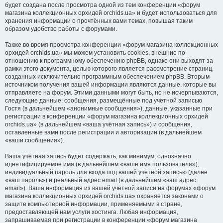
будет создана после просмотра одной из тем конференции «форум
магазина коллекционных орхидей orchids.ua» и будет использоваться для
хранения информации о прочтённых вами темах, повышая таким
образом удобство работы с форумами.
Также во время просмотра конференции «форум магазина коллекционных
орхидей orchids.ua» мы можем установить cookies, внешние по
отношению к программному обеспечению phpBB, однако они выходят за
рамки этого документа, целью которого является рассмотрение страниц,
созданных исключительно программным обеспечением phpBB. Вторым
источником получения вашей информации являются данные, которые вы
отправляете на форум. Этими данными могут быть, но не исчерпываются,
следующие данные: сообщения, размещённые под учётной записью
Гостя (в дальнейшем «анонимные сообщения»), данные, указанные при
регистрации в конференции «форум магазина коллекционных орхидей
orchids.ua» (в дальнейшем «ваша учётная запись») и сообщения,
оставленные вами после регистрации и авторизации (в дальнейшем
«ваши сообщения»).
Ваша учётная запись будет содержать, как минимум, однозначно
идентифицируемое имя (в дальнейшем «ваше имя пользователя»),
индивидуальный пароль для входа под вашей учётной записью (далее
«ваш пароль») и реальный адрес email (в дальнейшем «ваш адрес
email»). Ваша информация из вашей учётной записи на форумах «форум
магазина коллекционных орхидей orchids.ua» охраняется законами о
защите компьютерной информации, применяемыми в стране,
предоставляющей нам услуги хостинга. Любая информация,
запрашиваемая при регистрации в конференции «форум магазина