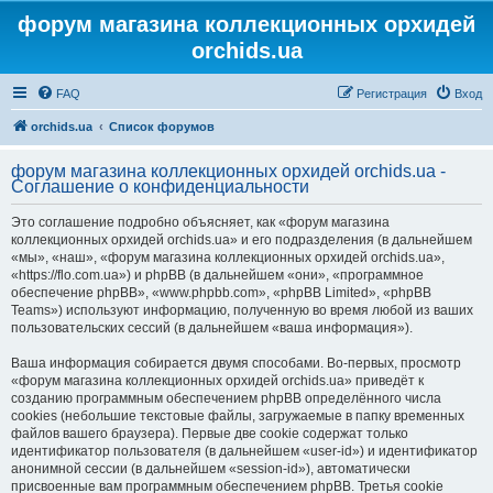
форум магазина коллекционных орхидей
orchids.ua
FAQ
Регистрация
Вход
orchids.ua
Список форумов
форум магазина коллекционных орхидей orchids.ua -
Соглашение о конфиденциальности
Это соглашение подробно объясняет, как «форум магазина
коллекционных орхидей orchids.ua» и его подразделения (в дальнейшем
«мы», «наш», «форум магазина коллекционных орхидей orchids.ua»,
«https://flo.com.ua») и phpBB (в дальнейшем «они», «программное
обеспечение phpBB», «www.phpbb.com», «phpBB Limited», «phpBB
Teams») используют информацию, полученную во время любой из ваших
пользовательских сессий (в дальнейшем «ваша информация»).
Ваша информация собирается двумя способами. Во-первых, просмотр
«форум магазина коллекционных орхидей orchids.ua» приведёт к
созданию программным обеспечением phpBB определённого числа
cookies (небольшие текстовые файлы, загружаемые в папку временных
файлов вашего браузера). Первые две cookie содержат только
идентификатор пользователя (в дальнейшем «user-id») и идентификатор
анонимной сессии (в дальнейшем «session-id»), автоматически
присвоенные вам программным обеспечением phpBB. Третья cookie