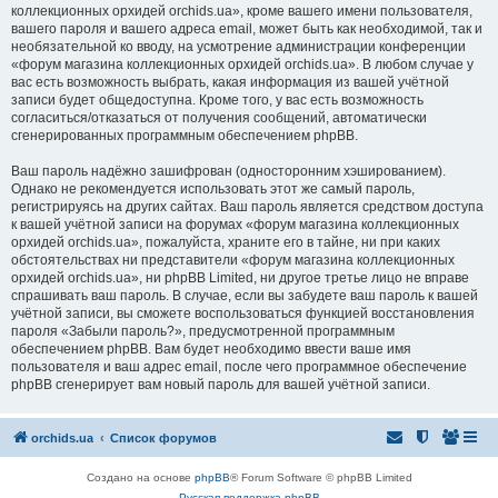
коллекционных орхидей orchids.ua», кроме вашего имени пользователя,
вашего пароля и вашего адреса email, может быть как необходимой, так и
необязательной ко вводу, на усмотрение администрации конференции
«форум магазина коллекционных орхидей orchids.ua». В любом случае у
вас есть возможность выбрать, какая информация из вашей учётной
записи будет общедоступна. Кроме того, у вас есть возможность
согласиться/отказаться от получения сообщений, автоматически
сгенерированных программным обеспечением phpBB.
Ваш пароль надёжно зашифрован (односторонним хэшированием).
Однако не рекомендуется использовать этот же самый пароль,
регистрируясь на других сайтах. Ваш пароль является средством доступа
к вашей учётной записи на форумах «форум магазина коллекционных
орхидей orchids.ua», пожалуйста, храните его в тайне, ни при каких
обстоятельствах ни представители «форум магазина коллекционных
орхидей orchids.ua», ни phpBB Limited, ни другое третье лицо не вправе
спрашивать ваш пароль. В случае, если вы забудете ваш пароль к вашей
учётной записи, вы сможете воспользоваться функцией восстановления
пароля «Забыли пароль?», предусмотренной программным
обеспечением phpBB. Вам будет необходимо ввести ваше имя
пользователя и ваш адрес email, после чего программное обеспечение
phpBB сгенерирует вам новый пароль для вашей учётной записи.
orchids.ua
Список форумов
Создано на основе
phpBB
® Forum Software © phpBB Limited
Русская поддержка phpBB