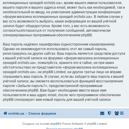
коллекционных орхидей orchids.ua», кроме вашего имени пользователя,
вашего пароля и вашего адреса email, может быть как необходимой, так и
необязательной ко вводу, на усмотрение администрации конференции
«форум магазина коллекционных орхидей orchids.ua». В любом случае у
вас есть возможность выбрать, какая информация из вашей учётной
записи будет общедоступна. Кроме того, у вас есть возможность
согласиться/отказаться от получения сообщений, автоматически
сгенерированных программным обеспечением phpBB.
Ваш пароль надёжно зашифрован (односторонним хэшированием).
Однако не рекомендуется использовать этот же самый пароль,
регистрируясь на других сайтах. Ваш пароль является средством доступа
к вашей учётной записи на форумах «форум магазина коллекционных
орхидей orchids.ua», пожалуйста, храните его в тайне, ни при каких
обстоятельствах ни представители «форум магазина коллекционных
орхидей orchids.ua», ни phpBB Limited, ни другое третье лицо не вправе
спрашивать ваш пароль. В случае, если вы забудете ваш пароль к вашей
учётной записи, вы сможете воспользоваться функцией восстановления
пароля «Забыли пароль?», предусмотренной программным
обеспечением phpBB. Вам будет необходимо ввести ваше имя
пользователя и ваш адрес email, после чего программное обеспечение
phpBB сгенерирует вам новый пароль для вашей учётной записи.
orchids.ua
Список форумов
Создано на основе
phpBB
® Forum Software © phpBB Limited
Русская поддержка phpBB