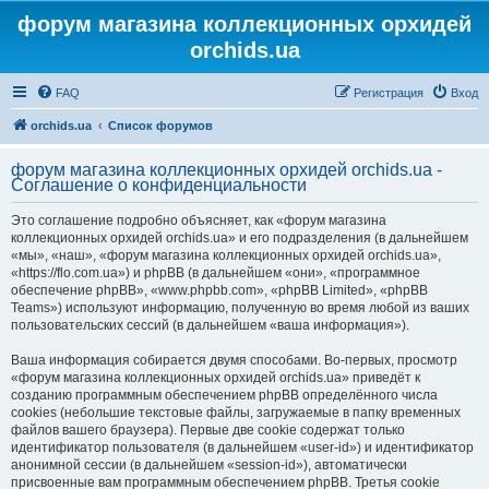
форум магазина коллекционных орхидей
orchids.ua
FAQ
Регистрация
Вход
orchids.ua
Список форумов
форум магазина коллекционных орхидей orchids.ua -
Соглашение о конфиденциальности
Это соглашение подробно объясняет, как «форум магазина
коллекционных орхидей orchids.ua» и его подразделения (в дальнейшем
«мы», «наш», «форум магазина коллекционных орхидей orchids.ua»,
«https://flo.com.ua») и phpBB (в дальнейшем «они», «программное
обеспечение phpBB», «www.phpbb.com», «phpBB Limited», «phpBB
Teams») используют информацию, полученную во время любой из ваших
пользовательских сессий (в дальнейшем «ваша информация»).
Ваша информация собирается двумя способами. Во-первых, просмотр
«форум магазина коллекционных орхидей orchids.ua» приведёт к
созданию программным обеспечением phpBB определённого числа
cookies (небольшие текстовые файлы, загружаемые в папку временных
файлов вашего браузера). Первые две cookie содержат только
идентификатор пользователя (в дальнейшем «user-id») и идентификатор
анонимной сессии (в дальнейшем «session-id»), автоматически
присвоенные вам программным обеспечением phpBB. Третья cookie