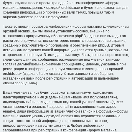
будет создана после просмотра одной из тем конференции «форум
магазина коллекционных орхидей orchids.ua» и будет использоваться для
хранения информации о прочтённых вами темах, повышая таким
образом удобство работы с форумами.
Также во время просмотра конференции «форум магазина коллекционных
орхидей orchids.ua» мы можем установить cookies, внешние по
отношению к программному обеспечению phpBB, однако они выходят за
рамки этого документа, целью которого является рассмотрение страниц,
созданных исключительно программным обеспечением phpBB. Вторым
источником получения вашей информации являются данные, которые вы
отправляете на форум. Этими данными могут быть, но не исчерпываются,
следующие данные: сообщения, размещённые под учётной записью
Гостя (в дальнейшем «анонимные сообщения»), данные, указанные при
регистрации в конференции «форум магазина коллекционных орхидей
orchids.ua» (в дальнейшем «ваша учётная запись») и сообщения,
оставленные вами после регистрации и авторизации (в дальнейшем
«ваши сообщения»).
Ваша учётная запись будет содержать, как минимум, однозначно
идентифицируемое имя (в дальнейшем «ваше имя пользователя»),
индивидуальный пароль для входа под вашей учётной записью (далее
«ваш пароль») и реальный адрес email (в дальнейшем «ваш адрес
email»). Ваша информация из вашей учётной записи на форумах «форум
магазина коллекционных орхидей orchids.ua» охраняется законами о
защите компьютерной информации, применяемыми в стране,
предоставляющей нам услуги хостинга. Любая информация,
запрашиваемая при регистрации в конференции «форум магазина