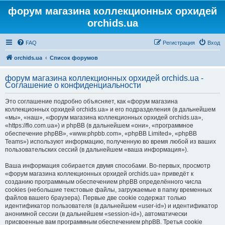
форум магазина коллекционных орхидей
orchids.ua
FAQ
Регистрация
Вход
orchids.ua
Список форумов
форум магазина коллекционных орхидей orchids.ua -
Соглашение о конфиденциальности
Это соглашение подробно объясняет, как «форум магазина
коллекционных орхидей orchids.ua» и его подразделения (в дальнейшем
«мы», «наш», «форум магазина коллекционных орхидей orchids.ua»,
«https://flo.com.ua») и phpBB (в дальнейшем «они», «программное
обеспечение phpBB», «www.phpbb.com», «phpBB Limited», «phpBB
Teams») используют информацию, полученную во время любой из ваших
пользовательских сессий (в дальнейшем «ваша информация»).
Ваша информация собирается двумя способами. Во-первых, просмотр
«форум магазина коллекционных орхидей orchids.ua» приведёт к
созданию программным обеспечением phpBB определённого числа
cookies (небольшие текстовые файлы, загружаемые в папку временных
файлов вашего браузера). Первые две cookie содержат только
идентификатор пользователя (в дальнейшем «user-id») и идентификатор
анонимной сессии (в дальнейшем «session-id»), автоматически
присвоенные вам программным обеспечением phpBB. Третья cookie