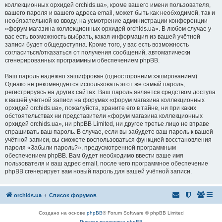
коллекционных орхидей orchids.ua», кроме вашего имени пользователя,
вашего пароля и вашего адреса email, может быть как необходимой, так и
необязательной ко вводу, на усмотрение администрации конференции
«форум магазина коллекционных орхидей orchids.ua». В любом случае у
вас есть возможность выбрать, какая информация из вашей учётной
записи будет общедоступна. Кроме того, у вас есть возможность
согласиться/отказаться от получения сообщений, автоматически
сгенерированных программным обеспечением phpBB.
Ваш пароль надёжно зашифрован (односторонним хэшированием).
Однако не рекомендуется использовать этот же самый пароль,
регистрируясь на других сайтах. Ваш пароль является средством доступа
к вашей учётной записи на форумах «форум магазина коллекционных
орхидей orchids.ua», пожалуйста, храните его в тайне, ни при каких
обстоятельствах ни представители «форум магазина коллекционных
орхидей orchids.ua», ни phpBB Limited, ни другое третье лицо не вправе
спрашивать ваш пароль. В случае, если вы забудете ваш пароль к вашей
учётной записи, вы сможете воспользоваться функцией восстановления
пароля «Забыли пароль?», предусмотренной программным
обеспечением phpBB. Вам будет необходимо ввести ваше имя
пользователя и ваш адрес email, после чего программное обеспечение
phpBB сгенерирует вам новый пароль для вашей учётной записи.
orchids.ua
Список форумов
Создано на основе
phpBB
® Forum Software © phpBB Limited
Русская поддержка phpBB