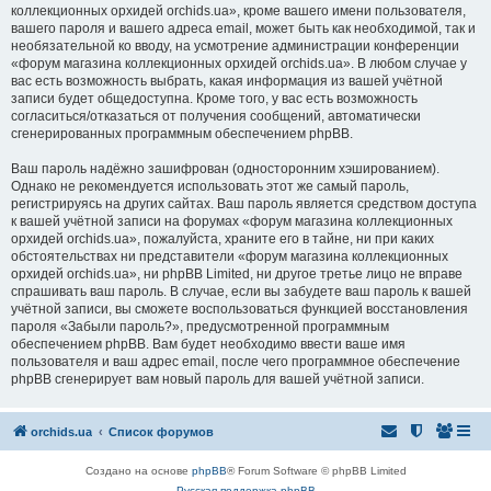
коллекционных орхидей orchids.ua», кроме вашего имени пользователя,
вашего пароля и вашего адреса email, может быть как необходимой, так и
необязательной ко вводу, на усмотрение администрации конференции
«форум магазина коллекционных орхидей orchids.ua». В любом случае у
вас есть возможность выбрать, какая информация из вашей учётной
записи будет общедоступна. Кроме того, у вас есть возможность
согласиться/отказаться от получения сообщений, автоматически
сгенерированных программным обеспечением phpBB.
Ваш пароль надёжно зашифрован (односторонним хэшированием).
Однако не рекомендуется использовать этот же самый пароль,
регистрируясь на других сайтах. Ваш пароль является средством доступа
к вашей учётной записи на форумах «форум магазина коллекционных
орхидей orchids.ua», пожалуйста, храните его в тайне, ни при каких
обстоятельствах ни представители «форум магазина коллекционных
орхидей orchids.ua», ни phpBB Limited, ни другое третье лицо не вправе
спрашивать ваш пароль. В случае, если вы забудете ваш пароль к вашей
учётной записи, вы сможете воспользоваться функцией восстановления
пароля «Забыли пароль?», предусмотренной программным
обеспечением phpBB. Вам будет необходимо ввести ваше имя
пользователя и ваш адрес email, после чего программное обеспечение
phpBB сгенерирует вам новый пароль для вашей учётной записи.
orchids.ua
Список форумов
Создано на основе
phpBB
® Forum Software © phpBB Limited
Русская поддержка phpBB