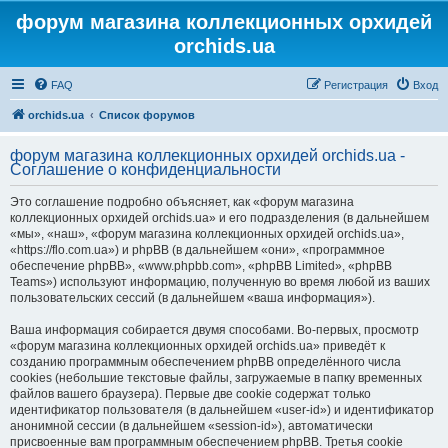
форум магазина коллекционных орхидей
orchids.ua
FAQ
Регистрация
Вход
orchids.ua
Список форумов
форум магазина коллекционных орхидей orchids.ua -
Соглашение о конфиденциальности
Это соглашение подробно объясняет, как «форум магазина
коллекционных орхидей orchids.ua» и его подразделения (в дальнейшем
«мы», «наш», «форум магазина коллекционных орхидей orchids.ua»,
«https://flo.com.ua») и phpBB (в дальнейшем «они», «программное
обеспечение phpBB», «www.phpbb.com», «phpBB Limited», «phpBB
Teams») используют информацию, полученную во время любой из ваших
пользовательских сессий (в дальнейшем «ваша информация»).
Ваша информация собирается двумя способами. Во-первых, просмотр
«форум магазина коллекционных орхидей orchids.ua» приведёт к
созданию программным обеспечением phpBB определённого числа
cookies (небольшие текстовые файлы, загружаемые в папку временных
файлов вашего браузера). Первые две cookie содержат только
идентификатор пользователя (в дальнейшем «user-id») и идентификатор
анонимной сессии (в дальнейшем «session-id»), автоматически
присвоенные вам программным обеспечением phpBB. Третья cookie