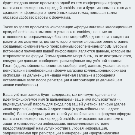
будет создана после просмотра одной из тем конференции «форум
магазина коллекционных орхидей orchids.ua» и будет использоваться для
хранения информации о прочтённых вами темах, повышая таким
образом удобство работы с форумами.
Также во время просмотра конференции «форум магазина коллекционных
орхидей orchids.ua» мы можем установить cookies, внешние по
отношению к программному обеспечению phpBB, однако они выходят за
рамки этого документа, целью которого является рассмотрение страниц,
созданных исключительно программным обеспечением phpBB. Вторым
источником получения вашей информации являются данные, которые вы
отправляете на форум. Этими данными могут быть, но не исчерпываются,
следующие данные: сообщения, размещённые под учётной записью
Гостя (в дальнейшем «анонимные сообщения»), данные, указанные при
регистрации в конференции «форум магазина коллекционных орхидей
orchids.ua» (в дальнейшем «ваша учётная запись») и сообщения,
оставленные вами после регистрации и авторизации (в дальнейшем
«ваши сообщения»).
Ваша учётная запись будет содержать, как минимум, однозначно
идентифицируемое имя (в дальнейшем «ваше имя пользователя»),
индивидуальный пароль для входа под вашей учётной записью (далее
«ваш пароль») и реальный адрес email (в дальнейшем «ваш адрес
email»). Ваша информация из вашей учётной записи на форумах «форум
магазина коллекционных орхидей orchids.ua» охраняется законами о
защите компьютерной информации, применяемыми в стране,
предоставляющей нам услуги хостинга. Любая информация,
запрашиваемая при регистрации в конференции «форум магазина