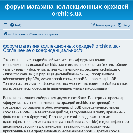
форум магазина коллекционных орхидей
orchids.ua
FAQ
Регистрация
Вход
orchids.ua
Список форумов
форум магазина коллекционных орхидей orchids.ua -
Соглашение о конфиденциальности
Это соглашение подробно объясняет, как «форум магазина
коллекционных орхидей orchids.ua» и его подразделения (в дальнейшем
«мы», «наш», «форум магазина коллекционных орхидей orchids.ua»,
«https://flo.com.ua») и phpBB (в дальнейшем «они», «программное
обеспечение phpBB», «www.phpbb.com», «phpBB Limited», «phpBB
Teams») используют информацию, полученную во время любой из ваших
пользовательских сессий (в дальнейшем «ваша информация»).
Ваша информация собирается двумя способами. Во-первых, просмотр
«форум магазина коллекционных орхидей orchids.ua» приведёт к
созданию программным обеспечением phpBB определённого числа
cookies (небольшие текстовые файлы, загружаемые в папку временных
файлов вашего браузера). Первые две cookie содержат только
идентификатор пользователя (в дальнейшем «user-id») и идентификатор
анонимной сессии (в дальнейшем «session-id»), автоматически
присвоенные вам программным обеспечением phpBB. Третья cookie