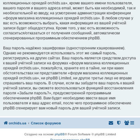
коллекционных орхидей orchids.ua», кроме вашего имени пользователя,
вашего пароля и вашего адреса email, может быть как необходимой, так и
необязательной ко вводу, на усмотрение администрации конференции
«форум магазина коллекционных орхидей orchids.ua». В любом случае у
вас есть возможность выбрать, какая информация из вашей учётной
записи будет общедоступна. Кроме того, у вас есть возможность
согласиться/отказаться от получения сообщений, автоматически
сгенерированных программным обеспечением phpBB.
Ваш пароль надёжно зашифрован (односторонним хэшированием).
Однако не рекомендуется использовать этот же самый пароль,
регистрируясь на других сайтах. Ваш пароль является средством доступа
к вашей учётной записи на форумах «форум магазина коллекционных
орхидей orchids.ua», пожалуйста, храните его в тайне, ни при каких
обстоятельствах ни представители «форум магазина коллекционных
орхидей orchids.ua», ни phpBB Limited, ни другое третье лицо не вправе
спрашивать ваш пароль. В случае, если вы забудете ваш пароль к вашей
учётной записи, вы сможете воспользоваться функцией восстановления
пароля «Забыли пароль?», предусмотренной программным
обеспечением phpBB. Вам будет необходимо ввести ваше имя
пользователя и ваш адрес email, после чего программное обеспечение
phpBB сгенерирует вам новый пароль для вашей учётной записи.
orchids.ua
Список форумов
Создано на основе
phpBB
® Forum Software © phpBB Limited
Русская поддержка phpBB