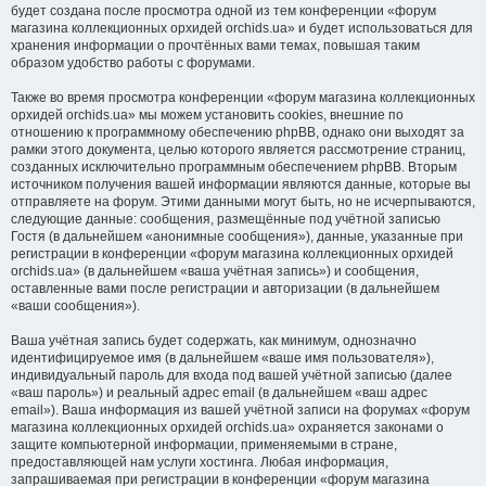
будет создана после просмотра одной из тем конференции «форум
магазина коллекционных орхидей orchids.ua» и будет использоваться для
хранения информации о прочтённых вами темах, повышая таким
образом удобство работы с форумами.
Также во время просмотра конференции «форум магазина коллекционных
орхидей orchids.ua» мы можем установить cookies, внешние по
отношению к программному обеспечению phpBB, однако они выходят за
рамки этого документа, целью которого является рассмотрение страниц,
созданных исключительно программным обеспечением phpBB. Вторым
источником получения вашей информации являются данные, которые вы
отправляете на форум. Этими данными могут быть, но не исчерпываются,
следующие данные: сообщения, размещённые под учётной записью
Гостя (в дальнейшем «анонимные сообщения»), данные, указанные при
регистрации в конференции «форум магазина коллекционных орхидей
orchids.ua» (в дальнейшем «ваша учётная запись») и сообщения,
оставленные вами после регистрации и авторизации (в дальнейшем
«ваши сообщения»).
Ваша учётная запись будет содержать, как минимум, однозначно
идентифицируемое имя (в дальнейшем «ваше имя пользователя»),
индивидуальный пароль для входа под вашей учётной записью (далее
«ваш пароль») и реальный адрес email (в дальнейшем «ваш адрес
email»). Ваша информация из вашей учётной записи на форумах «форум
магазина коллекционных орхидей orchids.ua» охраняется законами о
защите компьютерной информации, применяемыми в стране,
предоставляющей нам услуги хостинга. Любая информация,
запрашиваемая при регистрации в конференции «форум магазина