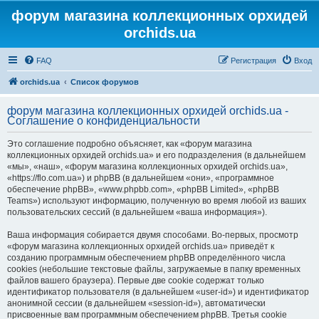
форум магазина коллекционных орхидей
orchids.ua
FAQ
Регистрация
Вход
orchids.ua
Список форумов
форум магазина коллекционных орхидей orchids.ua -
Соглашение о конфиденциальности
Это соглашение подробно объясняет, как «форум магазина
коллекционных орхидей orchids.ua» и его подразделения (в дальнейшем
«мы», «наш», «форум магазина коллекционных орхидей orchids.ua»,
«https://flo.com.ua») и phpBB (в дальнейшем «они», «программное
обеспечение phpBB», «www.phpbb.com», «phpBB Limited», «phpBB
Teams») используют информацию, полученную во время любой из ваших
пользовательских сессий (в дальнейшем «ваша информация»).
Ваша информация собирается двумя способами. Во-первых, просмотр
«форум магазина коллекционных орхидей orchids.ua» приведёт к
созданию программным обеспечением phpBB определённого числа
cookies (небольшие текстовые файлы, загружаемые в папку временных
файлов вашего браузера). Первые две cookie содержат только
идентификатор пользователя (в дальнейшем «user-id») и идентификатор
анонимной сессии (в дальнейшем «session-id»), автоматически
присвоенные вам программным обеспечением phpBB. Третья cookie