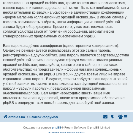
коллекционных орхидей orchids.ua», кроме вашего имени пользователя,
вашего пароля и вашего адреса email, может быть как необходимой, так и
необязательной ко вводу, на усмотрение администрации конференции
«форум магазина коллекционных орхидей orchids.ua». В любом случае у
вас есть возможность выбрать, какая информация из вашей учётной
записи будет общедоступна. Кроме того, у вас есть возможность
согласиться/отказаться от получения сообщений, автоматически
сгенерированных программным обеспечением phpBB.
Ваш пароль надёжно зашифрован (односторонним хэшированием).
Однако не рекомендуется использовать этот же самый пароль,
регистрируясь на других сайтах. Ваш пароль является средством доступа
к вашей учётной записи на форумах «форум магазина коллекционных
орхидей orchids.ua», пожалуйста, храните его в тайне, ни при каких
обстоятельствах ни представители «форум магазина коллекционных
орхидей orchids.ua», ни phpBB Limited, ни другое третье лицо не вправе
спрашивать ваш пароль. В случае, если вы забудете ваш пароль к вашей
учётной записи, вы сможете воспользоваться функцией восстановления
пароля «Забыли пароль?», предусмотренной программным
обеспечением phpBB. Вам будет необходимо ввести ваше имя
пользователя и ваш адрес email, после чего программное обеспечение
phpBB сгенерирует вам новый пароль для вашей учётной записи.
orchids.ua
Список форумов
Создано на основе
phpBB
® Forum Software © phpBB Limited
Русская поддержка phpBB