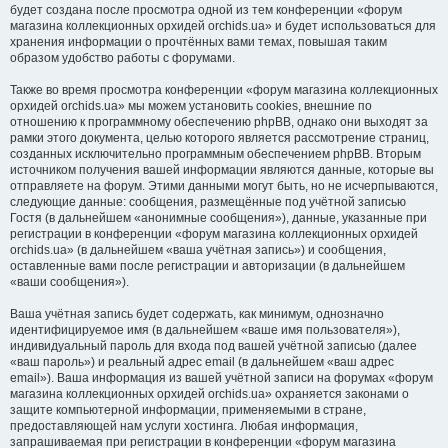
будет создана после просмотра одной из тем конференции «форум
магазина коллекционных орхидей orchids.ua» и будет использоваться для
хранения информации о прочтённых вами темах, повышая таким
образом удобство работы с форумами.
Также во время просмотра конференции «форум магазина коллекционных
орхидей orchids.ua» мы можем установить cookies, внешние по
отношению к программному обеспечению phpBB, однако они выходят за
рамки этого документа, целью которого является рассмотрение страниц,
созданных исключительно программным обеспечением phpBB. Вторым
источником получения вашей информации являются данные, которые вы
отправляете на форум. Этими данными могут быть, но не исчерпываются,
следующие данные: сообщения, размещённые под учётной записью
Гостя (в дальнейшем «анонимные сообщения»), данные, указанные при
регистрации в конференции «форум магазина коллекционных орхидей
orchids.ua» (в дальнейшем «ваша учётная запись») и сообщения,
оставленные вами после регистрации и авторизации (в дальнейшем
«ваши сообщения»).
Ваша учётная запись будет содержать, как минимум, однозначно
идентифицируемое имя (в дальнейшем «ваше имя пользователя»),
индивидуальный пароль для входа под вашей учётной записью (далее
«ваш пароль») и реальный адрес email (в дальнейшем «ваш адрес
email»). Ваша информация из вашей учётной записи на форумах «форум
магазина коллекционных орхидей orchids.ua» охраняется законами о
защите компьютерной информации, применяемыми в стране,
предоставляющей нам услуги хостинга. Любая информация,
запрашиваемая при регистрации в конференции «форум магазина