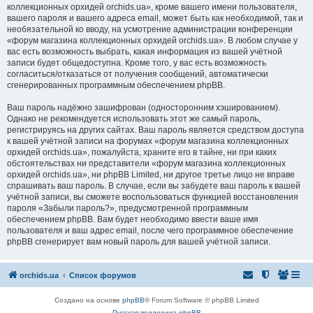
коллекционных орхидей orchids.ua», кроме вашего имени пользователя,
вашего пароля и вашего адреса email, может быть как необходимой, так и
необязательной ко вводу, на усмотрение администрации конференции
«форум магазина коллекционных орхидей orchids.ua». В любом случае у
вас есть возможность выбрать, какая информация из вашей учётной
записи будет общедоступна. Кроме того, у вас есть возможность
согласиться/отказаться от получения сообщений, автоматически
сгенерированных программным обеспечением phpBB.
Ваш пароль надёжно зашифрован (односторонним хэшированием).
Однако не рекомендуется использовать этот же самый пароль,
регистрируясь на других сайтах. Ваш пароль является средством доступа
к вашей учётной записи на форумах «форум магазина коллекционных
орхидей orchids.ua», пожалуйста, храните его в тайне, ни при каких
обстоятельствах ни представители «форум магазина коллекционных
орхидей orchids.ua», ни phpBB Limited, ни другое третье лицо не вправе
спрашивать ваш пароль. В случае, если вы забудете ваш пароль к вашей
учётной записи, вы сможете воспользоваться функцией восстановления
пароля «Забыли пароль?», предусмотренной программным
обеспечением phpBB. Вам будет необходимо ввести ваше имя
пользователя и ваш адрес email, после чего программное обеспечение
phpBB сгенерирует вам новый пароль для вашей учётной записи.
orchids.ua
Список форумов
Создано на основе
phpBB
® Forum Software © phpBB Limited
Русская поддержка phpBB