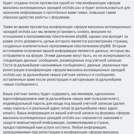
будет создана после просмотра одной из тем конференции «форум
магазина коллекционных орхидей orchids.ua» и будет использоваться для
хранения информации о прочтённых вами темах, повышая таким
образом удобство работы с форумами.
Также во время просмотра конференции «форум магазина коллекционных
орхидей orchids.ua» мы можем установить cookies, внешние по
отношению к программному обеспечению phpBB, однако они выходят за
рамки этого документа, целью которого является рассмотрение страниц,
созданных исключительно программным обеспечением phpBB. Вторым
источником получения вашей информации являются данные, которые вы
отправляете на форум. Этими данными могут быть, но не исчерпываются,
следующие данные: сообщения, размещённые под учётной записью
Гостя (в дальнейшем «анонимные сообщения»), данные, указанные при
регистрации в конференции «форум магазина коллекционных орхидей
orchids.ua» (в дальнейшем «ваша учётная запись») и сообщения,
оставленные вами после регистрации и авторизации (в дальнейшем
«ваши сообщения»).
Ваша учётная запись будет содержать, как минимум, однозначно
идентифицируемое имя (в дальнейшем «ваше имя пользователя»),
индивидуальный пароль для входа под вашей учётной записью (далее
«ваш пароль») и реальный адрес email (в дальнейшем «ваш адрес
email»). Ваша информация из вашей учётной записи на форумах «форум
магазина коллекционных орхидей orchids.ua» охраняется законами о
защите компьютерной информации, применяемыми в стране,
предоставляющей нам услуги хостинга. Любая информация,
запрашиваемая при регистрации в конференции «форум магазина