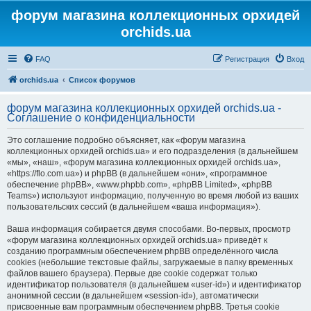
форум магазина коллекционных орхидей
orchids.ua
FAQ
Регистрация
Вход
orchids.ua
Список форумов
форум магазина коллекционных орхидей orchids.ua -
Соглашение о конфиденциальности
Это соглашение подробно объясняет, как «форум магазина
коллекционных орхидей orchids.ua» и его подразделения (в дальнейшем
«мы», «наш», «форум магазина коллекционных орхидей orchids.ua»,
«https://flo.com.ua») и phpBB (в дальнейшем «они», «программное
обеспечение phpBB», «www.phpbb.com», «phpBB Limited», «phpBB
Teams») используют информацию, полученную во время любой из ваших
пользовательских сессий (в дальнейшем «ваша информация»).
Ваша информация собирается двумя способами. Во-первых, просмотр
«форум магазина коллекционных орхидей orchids.ua» приведёт к
созданию программным обеспечением phpBB определённого числа
cookies (небольшие текстовые файлы, загружаемые в папку временных
файлов вашего браузера). Первые две cookie содержат только
идентификатор пользователя (в дальнейшем «user-id») и идентификатор
анонимной сессии (в дальнейшем «session-id»), автоматически
присвоенные вам программным обеспечением phpBB. Третья cookie