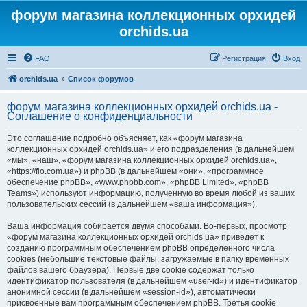
форум магазина коллекционных орхидей
orchids.ua
FAQ
Регистрация
Вход
orchids.ua
Список форумов
форум магазина коллекционных орхидей orchids.ua -
Соглашение о конфиденциальности
Это соглашение подробно объясняет, как «форум магазина
коллекционных орхидей orchids.ua» и его подразделения (в дальнейшем
«мы», «наш», «форум магазина коллекционных орхидей orchids.ua»,
«https://flo.com.ua») и phpBB (в дальнейшем «они», «программное
обеспечение phpBB», «www.phpbb.com», «phpBB Limited», «phpBB
Teams») используют информацию, полученную во время любой из ваших
пользовательских сессий (в дальнейшем «ваша информация»).
Ваша информация собирается двумя способами. Во-первых, просмотр
«форум магазина коллекционных орхидей orchids.ua» приведёт к
созданию программным обеспечением phpBB определённого числа
cookies (небольшие текстовые файлы, загружаемые в папку временных
файлов вашего браузера). Первые две cookie содержат только
идентификатор пользователя (в дальнейшем «user-id») и идентификатор
анонимной сессии (в дальнейшем «session-id»), автоматически
присвоенные вам программным обеспечением phpBB. Третья cookie