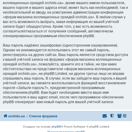
коллекционных орхидей orchids.ua», кроме вашего имени пользователя,
вашего пароля и вашего адреса email, может быть как необходимой, так и
необязательной ко вводу, на усмотрение администрации конференции
«форум магазина коллекционных орхидей orchids.ua». В любом случае у
вас есть возможность выбрать, какая информация из вашей учётной
записи будет общедоступна. Кроме того, у вас есть возможность
согласиться/отказаться от получения сообщений, автоматически
сгенерированных программным обеспечением phpBB.
Ваш пароль надёжно зашифрован (односторонним хэшированием).
Однако не рекомендуется использовать этот же самый пароль,
регистрируясь на других сайтах. Ваш пароль является средством доступа
к вашей учётной записи на форумах «форум магазина коллекционных
орхидей orchids.ua», пожалуйста, храните его в тайне, ни при каких
обстоятельствах ни представители «форум магазина коллекционных
орхидей orchids.ua», ни phpBB Limited, ни другое третье лицо не вправе
спрашивать ваш пароль. В случае, если вы забудете ваш пароль к вашей
учётной записи, вы сможете воспользоваться функцией восстановления
пароля «Забыли пароль?», предусмотренной программным
обеспечением phpBB. Вам будет необходимо ввести ваше имя
пользователя и ваш адрес email, после чего программное обеспечение
phpBB сгенерирует вам новый пароль для вашей учётной записи.
orchids.ua
Список форумов
Создано на основе
phpBB
® Forum Software © phpBB Limited
Русская поддержка phpBB