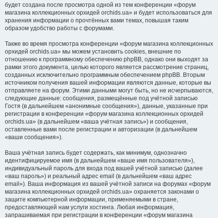
будет создана после просмотра одной из тем конференции «форум
магазина коллекционных орхидей orchids.ua» и будет использоваться для
хранения информации о прочтённых вами темах, повышая таким
образом удобство работы с форумами.
Также во время просмотра конференции «форум магазина коллекционных
орхидей orchids.ua» мы можем установить cookies, внешние по
отношению к программному обеспечению phpBB, однако они выходят за
рамки этого документа, целью которого является рассмотрение страниц,
созданных исключительно программным обеспечением phpBB. Вторым
источником получения вашей информации являются данные, которые вы
отправляете на форум. Этими данными могут быть, но не исчерпываются,
следующие данные: сообщения, размещённые под учётной записью
Гостя (в дальнейшем «анонимные сообщения»), данные, указанные при
регистрации в конференции «форум магазина коллекционных орхидей
orchids.ua» (в дальнейшем «ваша учётная запись») и сообщения,
оставленные вами после регистрации и авторизации (в дальнейшем
«ваши сообщения»).
Ваша учётная запись будет содержать, как минимум, однозначно
идентифицируемое имя (в дальнейшем «ваше имя пользователя»),
индивидуальный пароль для входа под вашей учётной записью (далее
«ваш пароль») и реальный адрес email (в дальнейшем «ваш адрес
email»). Ваша информация из вашей учётной записи на форумах «форум
магазина коллекционных орхидей orchids.ua» охраняется законами о
защите компьютерной информации, применяемыми в стране,
предоставляющей нам услуги хостинга. Любая информация,
запрашиваемая при регистрации в конференции «форум магазина