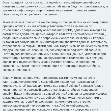
будет создана после просмотра одной из тем конференции «форум
магазина коллекционных орхидей orchids.ua» и будет использоваться для
хранения информации о прочтённых вами темах, повышая таким
образом удобство работы с форумами.
Также во время просмотра конференции «форум магазина коллекционных
орхидей orchids.ua» мы можем установить cookies, внешние по
отношению к программному обеспечению phpBB, однако они выходят за
рамки этого документа, целью которого является рассмотрение страниц,
созданных исключительно программным обеспечением phpBB. Вторым
источником получения вашей информации являются данные, которые вы
отправляете на форум. Этими данными могут быть, но не исчерпываются,
следующие данные: сообщения, размещённые под учётной записью
Гостя (в дальнейшем «анонимные сообщения»), данные, указанные при
регистрации в конференции «форум магазина коллекционных орхидей
orchids.ua» (в дальнейшем «ваша учётная запись») и сообщения,
оставленные вами после регистрации и авторизации (в дальнейшем
«ваши сообщения»).
Ваша учётная запись будет содержать, как минимум, однозначно
идентифицируемое имя (в дальнейшем «ваше имя пользователя»),
индивидуальный пароль для входа под вашей учётной записью (далее
«ваш пароль») и реальный адрес email (в дальнейшем «ваш адрес
email»). Ваша информация из вашей учётной записи на форумах «форум
магазина коллекционных орхидей orchids.ua» охраняется законами о
защите компьютерной информации, применяемыми в стране,
предоставляющей нам услуги хостинга. Любая информация,
запрашиваемая при регистрации в конференции «форум магазина