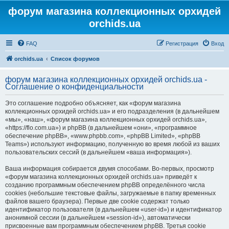
форум магазина коллекционных орхидей
orchids.ua
FAQ
Регистрация
Вход
orchids.ua
Список форумов
форум магазина коллекционных орхидей orchids.ua -
Соглашение о конфиденциальности
Это соглашение подробно объясняет, как «форум магазина
коллекционных орхидей orchids.ua» и его подразделения (в дальнейшем
«мы», «наш», «форум магазина коллекционных орхидей orchids.ua»,
«https://flo.com.ua») и phpBB (в дальнейшем «они», «программное
обеспечение phpBB», «www.phpbb.com», «phpBB Limited», «phpBB
Teams») используют информацию, полученную во время любой из ваших
пользовательских сессий (в дальнейшем «ваша информация»).
Ваша информация собирается двумя способами. Во-первых, просмотр
«форум магазина коллекционных орхидей orchids.ua» приведёт к
созданию программным обеспечением phpBB определённого числа
cookies (небольшие текстовые файлы, загружаемые в папку временных
файлов вашего браузера). Первые две cookie содержат только
идентификатор пользователя (в дальнейшем «user-id») и идентификатор
анонимной сессии (в дальнейшем «session-id»), автоматически
присвоенные вам программным обеспечением phpBB. Третья cookie