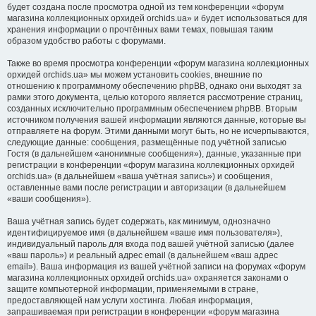
будет создана после просмотра одной из тем конференции «форум
магазина коллекционных орхидей orchids.ua» и будет использоваться для
хранения информации о прочтённых вами темах, повышая таким
образом удобство работы с форумами.
Также во время просмотра конференции «форум магазина коллекционных
орхидей orchids.ua» мы можем установить cookies, внешние по
отношению к программному обеспечению phpBB, однако они выходят за
рамки этого документа, целью которого является рассмотрение страниц,
созданных исключительно программным обеспечением phpBB. Вторым
источником получения вашей информации являются данные, которые вы
отправляете на форум. Этими данными могут быть, но не исчерпываются,
следующие данные: сообщения, размещённые под учётной записью
Гостя (в дальнейшем «анонимные сообщения»), данные, указанные при
регистрации в конференции «форум магазина коллекционных орхидей
orchids.ua» (в дальнейшем «ваша учётная запись») и сообщения,
оставленные вами после регистрации и авторизации (в дальнейшем
«ваши сообщения»).
Ваша учётная запись будет содержать, как минимум, однозначно
идентифицируемое имя (в дальнейшем «ваше имя пользователя»),
индивидуальный пароль для входа под вашей учётной записью (далее
«ваш пароль») и реальный адрес email (в дальнейшем «ваш адрес
email»). Ваша информация из вашей учётной записи на форумах «форум
магазина коллекционных орхидей orchids.ua» охраняется законами о
защите компьютерной информации, применяемыми в стране,
предоставляющей нам услуги хостинга. Любая информация,
запрашиваемая при регистрации в конференции «форум магазина