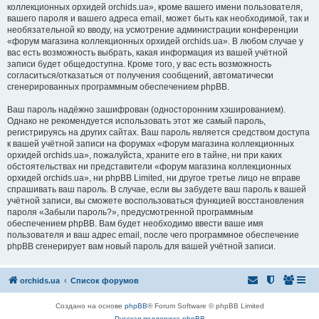
коллекционных орхидей orchids.ua», кроме вашего имени пользователя,
вашего пароля и вашего адреса email, может быть как необходимой, так и
необязательной ко вводу, на усмотрение администрации конференции
«форум магазина коллекционных орхидей orchids.ua». В любом случае у
вас есть возможность выбрать, какая информация из вашей учётной
записи будет общедоступна. Кроме того, у вас есть возможность
согласиться/отказаться от получения сообщений, автоматически
сгенерированных программным обеспечением phpBB.
Ваш пароль надёжно зашифрован (односторонним хэшированием).
Однако не рекомендуется использовать этот же самый пароль,
регистрируясь на других сайтах. Ваш пароль является средством доступа
к вашей учётной записи на форумах «форум магазина коллекционных
орхидей orchids.ua», пожалуйста, храните его в тайне, ни при каких
обстоятельствах ни представители «форум магазина коллекционных
орхидей orchids.ua», ни phpBB Limited, ни другое третье лицо не вправе
спрашивать ваш пароль. В случае, если вы забудете ваш пароль к вашей
учётной записи, вы сможете воспользоваться функцией восстановления
пароля «Забыли пароль?», предусмотренной программным
обеспечением phpBB. Вам будет необходимо ввести ваше имя
пользователя и ваш адрес email, после чего программное обеспечение
phpBB сгенерирует вам новый пароль для вашей учётной записи.
orchids.ua
Список форумов
Создано на основе
phpBB
® Forum Software © phpBB Limited
Русская поддержка phpBB