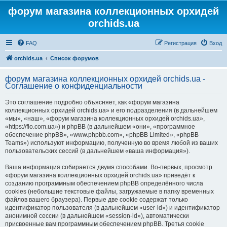
форум магазина коллекционных орхидей
orchids.ua
FAQ
Регистрация
Вход
orchids.ua
Список форумов
форум магазина коллекционных орхидей orchids.ua -
Соглашение о конфиденциальности
Это соглашение подробно объясняет, как «форум магазина
коллекционных орхидей orchids.ua» и его подразделения (в дальнейшем
«мы», «наш», «форум магазина коллекционных орхидей orchids.ua»,
«https://flo.com.ua») и phpBB (в дальнейшем «они», «программное
обеспечение phpBB», «www.phpbb.com», «phpBB Limited», «phpBB
Teams») используют информацию, полученную во время любой из ваших
пользовательских сессий (в дальнейшем «ваша информация»).
Ваша информация собирается двумя способами. Во-первых, просмотр
«форум магазина коллекционных орхидей orchids.ua» приведёт к
созданию программным обеспечением phpBB определённого числа
cookies (небольшие текстовые файлы, загружаемые в папку временных
файлов вашего браузера). Первые две cookie содержат только
идентификатор пользователя (в дальнейшем «user-id») и идентификатор
анонимной сессии (в дальнейшем «session-id»), автоматически
присвоенные вам программным обеспечением phpBB. Третья cookie