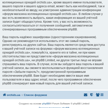
коллекционных орхидей orchids.ua», кроме вашего имени пользователя,
вашего пароля и вашего адреса email, может быть как необходимой, так и
необязательной ко вводу, на усмотрение администрации конференции
«форум магазина коллекционных орхидей orchids.ua». В любом случае у
вас есть возможность выбрать, какая информация из вашей учётной
записи будет общедоступна. Кроме того, у вас есть возможность
согласиться/отказаться от получения сообщений, автоматически
сгенерированных программным обеспечением phpBB.
Ваш пароль надёжно зашифрован (односторонним хэшированием).
Однако не рекомендуется использовать этот же самый пароль,
регистрируясь на других сайтах. Ваш пароль является средством доступа
к вашей учётной записи на форумах «форум магазина коллекционных
орхидей orchids.ua», пожалуйста, храните его в тайне, ни при каких
обстоятельствах ни представители «форум магазина коллекционных
орхидей orchids.ua», ни phpBB Limited, ни другое третье лицо не вправе
спрашивать ваш пароль. В случае, если вы забудете ваш пароль к вашей
учётной записи, вы сможете воспользоваться функцией восстановления
пароля «Забыли пароль?», предусмотренной программным
обеспечением phpBB. Вам будет необходимо ввести ваше имя
пользователя и ваш адрес email, после чего программное обеспечение
phpBB сгенерирует вам новый пароль для вашей учётной записи.
orchids.ua
Список форумов
Создано на основе
phpBB
® Forum Software © phpBB Limited
Русская поддержка phpBB