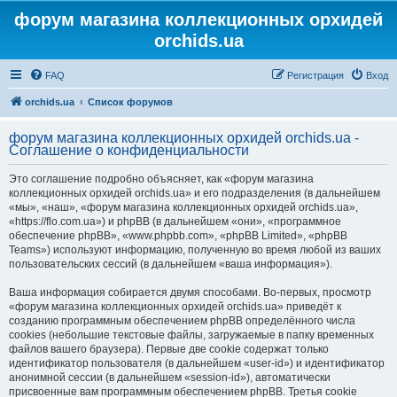
форум магазина коллекционных орхидей
orchids.ua
FAQ
Регистрация
Вход
orchids.ua
Список форумов
форум магазина коллекционных орхидей orchids.ua -
Соглашение о конфиденциальности
Это соглашение подробно объясняет, как «форум магазина
коллекционных орхидей orchids.ua» и его подразделения (в дальнейшем
«мы», «наш», «форум магазина коллекционных орхидей orchids.ua»,
«https://flo.com.ua») и phpBB (в дальнейшем «они», «программное
обеспечение phpBB», «www.phpbb.com», «phpBB Limited», «phpBB
Teams») используют информацию, полученную во время любой из ваших
пользовательских сессий (в дальнейшем «ваша информация»).
Ваша информация собирается двумя способами. Во-первых, просмотр
«форум магазина коллекционных орхидей orchids.ua» приведёт к
созданию программным обеспечением phpBB определённого числа
cookies (небольшие текстовые файлы, загружаемые в папку временных
файлов вашего браузера). Первые две cookie содержат только
идентификатор пользователя (в дальнейшем «user-id») и идентификатор
анонимной сессии (в дальнейшем «session-id»), автоматически
присвоенные вам программным обеспечением phpBB. Третья cookie