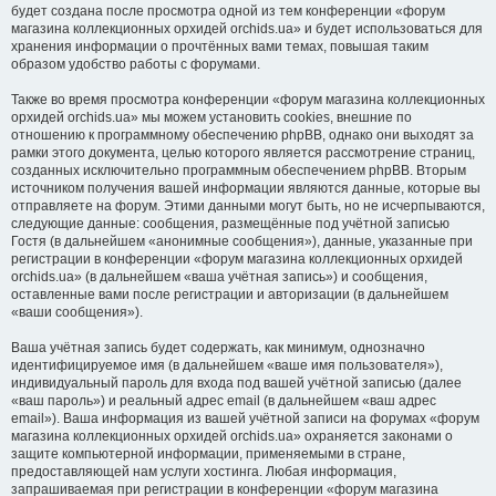
будет создана после просмотра одной из тем конференции «форум
магазина коллекционных орхидей orchids.ua» и будет использоваться для
хранения информации о прочтённых вами темах, повышая таким
образом удобство работы с форумами.
Также во время просмотра конференции «форум магазина коллекционных
орхидей orchids.ua» мы можем установить cookies, внешние по
отношению к программному обеспечению phpBB, однако они выходят за
рамки этого документа, целью которого является рассмотрение страниц,
созданных исключительно программным обеспечением phpBB. Вторым
источником получения вашей информации являются данные, которые вы
отправляете на форум. Этими данными могут быть, но не исчерпываются,
следующие данные: сообщения, размещённые под учётной записью
Гостя (в дальнейшем «анонимные сообщения»), данные, указанные при
регистрации в конференции «форум магазина коллекционных орхидей
orchids.ua» (в дальнейшем «ваша учётная запись») и сообщения,
оставленные вами после регистрации и авторизации (в дальнейшем
«ваши сообщения»).
Ваша учётная запись будет содержать, как минимум, однозначно
идентифицируемое имя (в дальнейшем «ваше имя пользователя»),
индивидуальный пароль для входа под вашей учётной записью (далее
«ваш пароль») и реальный адрес email (в дальнейшем «ваш адрес
email»). Ваша информация из вашей учётной записи на форумах «форум
магазина коллекционных орхидей orchids.ua» охраняется законами о
защите компьютерной информации, применяемыми в стране,
предоставляющей нам услуги хостинга. Любая информация,
запрашиваемая при регистрации в конференции «форум магазина