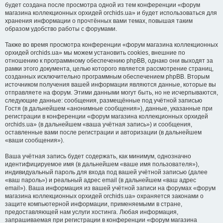
будет создана после просмотра одной из тем конференции «форум
магазина коллекционных орхидей orchids.ua» и будет использоваться для
хранения информации о прочтённых вами темах, повышая таким
образом удобство работы с форумами.
Также во время просмотра конференции «форум магазина коллекционных
орхидей orchids.ua» мы можем установить cookies, внешние по
отношению к программному обеспечению phpBB, однако они выходят за
рамки этого документа, целью которого является рассмотрение страниц,
созданных исключительно программным обеспечением phpBB. Вторым
источником получения вашей информации являются данные, которые вы
отправляете на форум. Этими данными могут быть, но не исчерпываются,
следующие данные: сообщения, размещённые под учётной записью
Гостя (в дальнейшем «анонимные сообщения»), данные, указанные при
регистрации в конференции «форум магазина коллекционных орхидей
orchids.ua» (в дальнейшем «ваша учётная запись») и сообщения,
оставленные вами после регистрации и авторизации (в дальнейшем
«ваши сообщения»).
Ваша учётная запись будет содержать, как минимум, однозначно
идентифицируемое имя (в дальнейшем «ваше имя пользователя»),
индивидуальный пароль для входа под вашей учётной записью (далее
«ваш пароль») и реальный адрес email (в дальнейшем «ваш адрес
email»). Ваша информация из вашей учётной записи на форумах «форум
магазина коллекционных орхидей orchids.ua» охраняется законами о
защите компьютерной информации, применяемыми в стране,
предоставляющей нам услуги хостинга. Любая информация,
запрашиваемая при регистрации в конференции «форум магазина