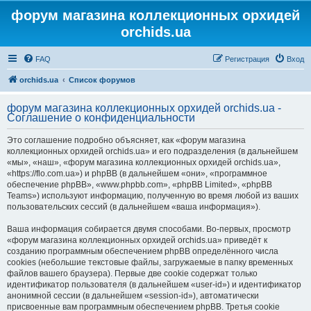
форум магазина коллекционных орхидей
orchids.ua
FAQ
Регистрация
Вход
orchids.ua
Список форумов
форум магазина коллекционных орхидей orchids.ua -
Соглашение о конфиденциальности
Это соглашение подробно объясняет, как «форум магазина
коллекционных орхидей orchids.ua» и его подразделения (в дальнейшем
«мы», «наш», «форум магазина коллекционных орхидей orchids.ua»,
«https://flo.com.ua») и phpBB (в дальнейшем «они», «программное
обеспечение phpBB», «www.phpbb.com», «phpBB Limited», «phpBB
Teams») используют информацию, полученную во время любой из ваших
пользовательских сессий (в дальнейшем «ваша информация»).
Ваша информация собирается двумя способами. Во-первых, просмотр
«форум магазина коллекционных орхидей orchids.ua» приведёт к
созданию программным обеспечением phpBB определённого числа
cookies (небольшие текстовые файлы, загружаемые в папку временных
файлов вашего браузера). Первые две cookie содержат только
идентификатор пользователя (в дальнейшем «user-id») и идентификатор
анонимной сессии (в дальнейшем «session-id»), автоматически
присвоенные вам программным обеспечением phpBB. Третья cookie