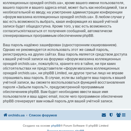
коллекционных орхидей orchids.ua», кроме вашего имени пользователя,
вашего пароля и вашего адреса email, может быть как необходимой, так и
необязательной ко вводу, на усмотрение администрации конференции
«форум магазина коллекционных орхидей orchids.ua». В любом случае у
вас есть возможность выбрать, какая информация из вашей учётной
записи будет общедоступна. Кроме того, у вас есть возможность
согласиться/отказаться от получения сообщений, автоматически
сгенерированных программным обеспечением phpBB.
Ваш пароль надёжно зашифрован (односторонним хэшированием).
Однако не рекомендуется использовать этот же самый пароль,
регистрируясь на других сайтах. Ваш пароль является средством доступа
к вашей учётной записи на форумах «форум магазина коллекционных
орхидей orchids.ua», пожалуйста, храните его в тайне, ни при каких
обстоятельствах ни представители «форум магазина коллекционных
орхидей orchids.ua», ни phpBB Limited, ни другое третье лицо не вправе
спрашивать ваш пароль. В случае, если вы забудете ваш пароль к вашей
учётной записи, вы сможете воспользоваться функцией восстановления
пароля «Забыли пароль?», предусмотренной программным
обеспечением phpBB. Вам будет необходимо ввести ваше имя
пользователя и ваш адрес email, после чего программное обеспечение
phpBB сгенерирует вам новый пароль для вашей учётной записи.
orchids.ua
Список форумов
Создано на основе
phpBB
® Forum Software © phpBB Limited
Русская поддержка phpBB