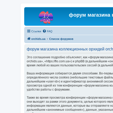
форум магазина 
Ссылки
FAQ
orchids.ua
Список форумов
форум магазина коллекционных орхидей orch
Это соглашение подробно объясняет, как «форум магазина
orchids.ua», «https://flo.com.ua») и phpBB (в дальнейше
время любой из ваших пользовательских сессий (в дальн
Ваша информация собирается двумя способами. Во-первых
определённого числа cookies (небольшие текстовые файлы
дальнейшем «user-id») и идентификатор анонимной сессии
просмотра одной из тем конференции «форум магазина ко
удобство работы с форумами.
Также во время просмотра конференции «форум магазина 
они выходят за рамки этого документа, целью которого 
информации являются данные, которые вы отправляете на
дальнейшем «анонимные сообщения»), данные, указанные 