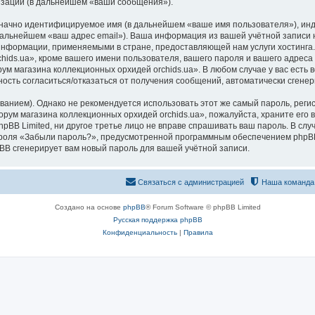
изации (в дальнейшем «ваши сообщения»).
означно идентифицируемое имя (в дальнейшем «ваше имя пользователя»), ин
 дальнейшем «ваш адрес email»). Ваша информация из вашей учётной запис
 информации, применяемыми в стране, предоставляющей нам услуги хостинг
ds.ua», кроме вашего имени пользователя, вашего пароля и вашего адреса e
ум магазина коллекционных орхидей orchids.ua». В любом случае у вас есть
ожность согласиться/отказаться от получения сообщений, автоматически сге
ием). Однако не рекомендуется использовать этот же самый пароль, регист
рум магазина коллекционных орхидей orchids.ua», пожалуйста, храните его в
pBB Limited, ни другое третье лицо не вправе спрашивать ваш пароль. В слу
роля «Забыли пароль?», предусмотренной программным обеспечением phpBB
pBB сгенерирует вам новый пароль для вашей учётной записи.
Связаться с администрацией
Наша команда
Создано на основе
phpBB
® Forum Software © phpBB Limited
Русская поддержка phpBB
Конфиденциальность
|
Правила