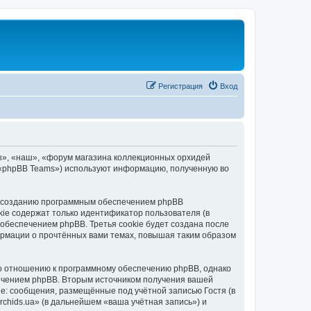
Регистрация
Вход
ы», «наш», «форум магазина коллекционных орхидей
», «phpBB Teams») используют информацию, полученную во
 к созданию программным обеспечением phpBB
kie содержат только идентификатор пользователя (в
обеспечением phpBB. Третья cookie будет создана после
ормации о прочтённых вами темах, повышая таким образом
по отношению к программному обеспечению phpBB, однако
печением phpBB. Вторым источником получения вашей
е: сообщения, размещённые под учётной записью Гостя (в
hids.ua» (в дальнейшем «ваша учётная запись») и