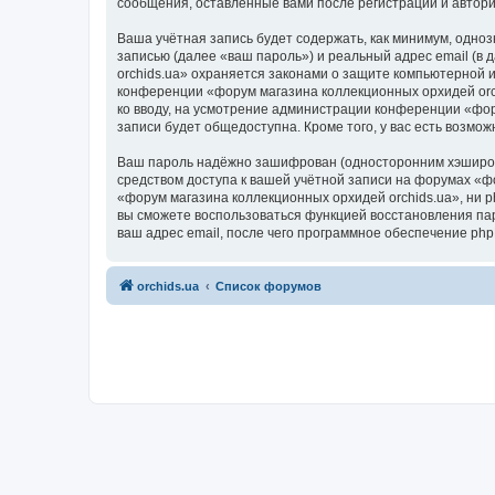
сообщения, оставленные вами после регистрации и автор
Ваша учётная запись будет содержать, как минимум, одн
записью (далее «ваш пароль») и реальный адрес email (в
orchids.ua» охраняется законами о защите компьютерной
конференции «форум магазина коллекционных орхидей orchi
ко вводу, на усмотрение администрации конференции «фор
записи будет общедоступна. Кроме того, у вас есть возм
Ваш пароль надёжно зашифрован (односторонним хэширован
средством доступа к вашей учётной записи на форумах «фо
«форум магазина коллекционных орхидей orchids.ua», ни ph
вы сможете воспользоваться функцией восстановления па
ваш адрес email, после чего программное обеспечение ph
orchids.ua
Список форумов