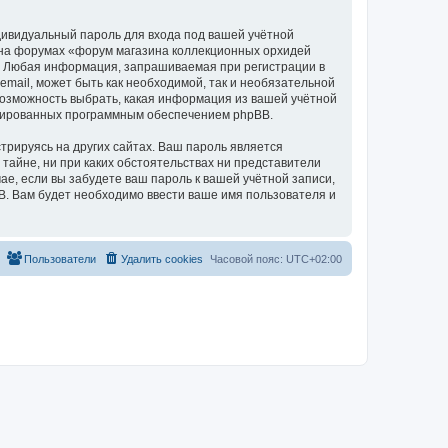
дивидуальный пароль для входа под вашей учётной
и на форумах «форум магазина коллекционных орхидей
а. Любая информация, запрашиваемая при регистрации в
mail, может быть как необходимой, так и необязательной
 возможность выбрать, какая информация из вашей учётной
нерированных программным обеспечением phpBB.
рируясь на других сайтах. Ваш пароль является
 тайне, ни при каких обстоятельствах ни представители
чае, если вы забудете ваш пароль к вашей учётной записи,
. Вам будет необходимо ввести ваше имя пользователя и
Пользователи
Удалить cookies
Часовой пояс:
UTC+02:00