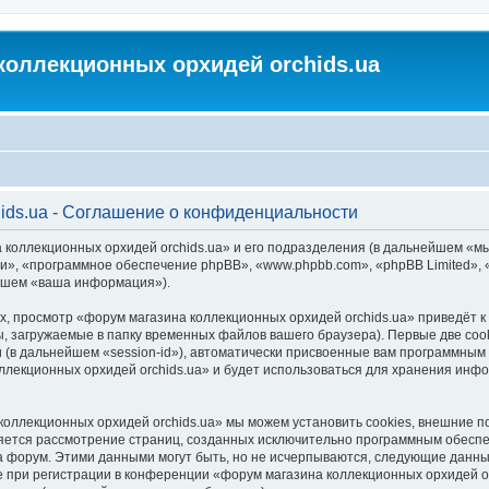
коллекционных орхидей orchids.ua
ids.ua - Соглашение о конфиденциальности
 коллекционных орхидей orchids.ua» и его подразделения (в дальнейшем «м
м «они», «программное обеспечение phpBB», «www.phpbb.com», «phpBB Limited
ейшем «ваша информация»).
, просмотр «форум магазина коллекционных орхидей orchids.ua» приведёт
, загружаемые в папку временных файлов вашего браузера). Первые две coo
 (в дальнейшем «session-id»), автоматически присвоенные вам программным 
ллекционных орхидей orchids.ua» и будет использоваться для хранения инф
коллекционных орхидей orchids.ua» мы можем установить cookies, внешние 
является рассмотрение страниц, созданных исключительно программным обес
 форум. Этими данными могут быть, но не исчерпываются, следующие данны
при регистрации в конференции «форум магазина коллекционных орхидей orc