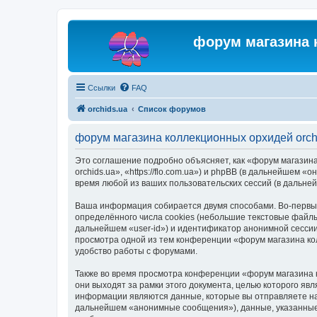
форум магазина 
Ссылки
FAQ
orchids.ua
Список форумов
форум магазина коллекционных орхидей orch
Это соглашение подробно объясняет, как «форум магазина
orchids.ua», «https://flo.com.ua») и phpBB (в дальнейше
время любой из ваших пользовательских сессий (в дальн
Ваша информация собирается двумя способами. Во-первых
определённого числа cookies (небольшие текстовые файлы
дальнейшем «user-id») и идентификатор анонимной сессии
просмотра одной из тем конференции «форум магазина ко
удобство работы с форумами.
Также во время просмотра конференции «форум магазина 
они выходят за рамки этого документа, целью которого 
информации являются данные, которые вы отправляете на
дальнейшем «анонимные сообщения»), данные, указанные 