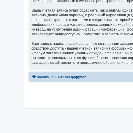
сообщения, оставленные вами после регистрации и автор
Ваша учётная запись будет содержать, как минимум, одн
записью (далее «ваш пароль») и реальный адрес email (в
orchids.ua» охраняется законами о защите компьютерной
конференции «форум магазина коллекционных орхидей orchi
ко вводу, на усмотрение администрации конференции «фор
записи будет общедоступна. Кроме того, у вас есть возм
Ваш пароль надёжно зашифрован (односторонним хэширован
средством доступа к вашей учётной записи на форумах «фо
«форум магазина коллекционных орхидей orchids.ua», ни ph
вы сможете воспользоваться функцией восстановления па
ваш адрес email, после чего программное обеспечение ph
orchids.ua
Список форумов