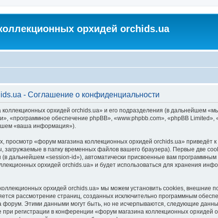
коллекционных орхидей orchids.ua
ids.ua - Соглашение о конфиденциальности
 коллекционных орхидей orchids.ua» и его подразделения (в дальнейшем «м
м «они», «программное обеспечение phpBB», «www.phpbb.com», «phpBB Limited
ейшем «ваша информация»).
, просмотр «форум магазина коллекционных орхидей orchids.ua» приведёт
, загружаемые в папку временных файлов вашего браузера). Первые две coo
 (в дальнейшем «session-id»), автоматически присвоенные вам программным 
ллекционных орхидей orchids.ua» и будет использоваться для хранения инф
коллекционных орхидей orchids.ua» мы можем установить cookies, внешние 
является рассмотрение страниц, созданных исключительно программным обес
 форум. Этими данными могут быть, но не исчерпываются, следующие данны
при регистрации в конференции «форум магазина коллекционных орхидей orc