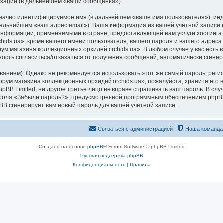
изации (в дальнейшем «ваши сообщения»).
означно идентифицируемое имя (в дальнейшем «ваше имя пользователя»), ин
 дальнейшем «ваш адрес email»). Ваша информация из вашей учётной запис
 информации, применяемыми в стране, предоставляющей нам услуги хостинг
ds.ua», кроме вашего имени пользователя, вашего пароля и вашего адреса e
ум магазина коллекционных орхидей orchids.ua». В любом случае у вас есть
ожность согласиться/отказаться от получения сообщений, автоматически сге
ием). Однако не рекомендуется использовать этот же самый пароль, регист
рум магазина коллекционных орхидей orchids.ua», пожалуйста, храните его в
pBB Limited, ни другое третье лицо не вправе спрашивать ваш пароль. В слу
роля «Забыли пароль?», предусмотренной программным обеспечением phpBB
pBB сгенерирует вам новый пароль для вашей учётной записи.
Связаться с администрацией
Наша команда
Создано на основе
phpBB
® Forum Software © phpBB Limited
Русская поддержка phpBB
Конфиденциальность
|
Правила