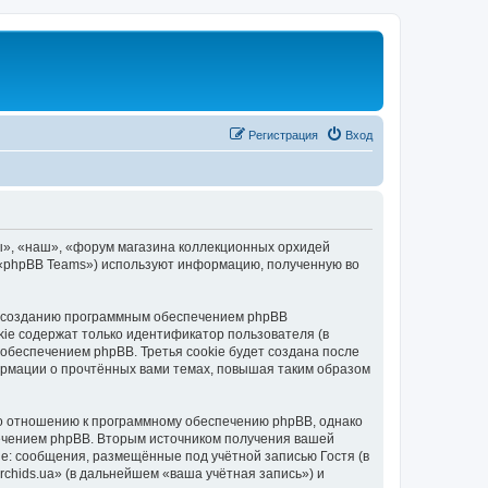
Регистрация
Вход
ы», «наш», «форум магазина коллекционных орхидей
», «phpBB Teams») используют информацию, полученную во
 к созданию программным обеспечением phpBB
kie содержат только идентификатор пользователя (в
обеспечением phpBB. Третья cookie будет создана после
ормации о прочтённых вами темах, повышая таким образом
по отношению к программному обеспечению phpBB, однако
печением phpBB. Вторым источником получения вашей
е: сообщения, размещённые под учётной записью Гостя (в
hids.ua» (в дальнейшем «ваша учётная запись») и