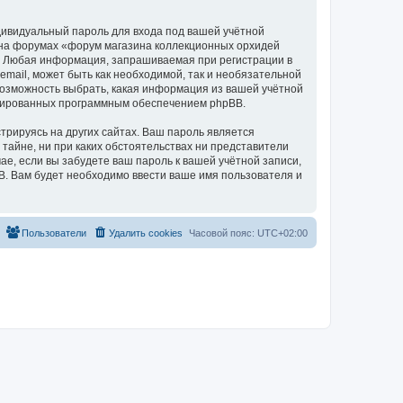
дивидуальный пароль для входа под вашей учётной
и на форумах «форум магазина коллекционных орхидей
а. Любая информация, запрашиваемая при регистрации в
mail, может быть как необходимой, так и необязательной
 возможность выбрать, какая информация из вашей учётной
нерированных программным обеспечением phpBB.
рируясь на других сайтах. Ваш пароль является
 тайне, ни при каких обстоятельствах ни представители
чае, если вы забудете ваш пароль к вашей учётной записи,
. Вам будет необходимо ввести ваше имя пользователя и
Пользователи
Удалить cookies
Часовой пояс:
UTC+02:00