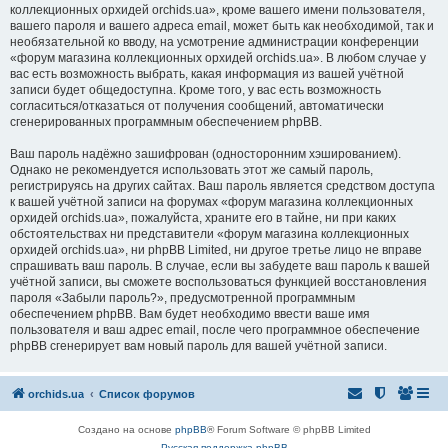
коллекционных орхидей orchids.ua», кроме вашего имени пользователя,
вашего пароля и вашего адреса email, может быть как необходимой, так и
необязательной ко вводу, на усмотрение администрации конференции
«форум магазина коллекционных орхидей orchids.ua». В любом случае у
вас есть возможность выбрать, какая информация из вашей учётной
записи будет общедоступна. Кроме того, у вас есть возможность
согласиться/отказаться от получения сообщений, автоматически
сгенерированных программным обеспечением phpBB.
Ваш пароль надёжно зашифрован (односторонним хэшированием).
Однако не рекомендуется использовать этот же самый пароль,
регистрируясь на других сайтах. Ваш пароль является средством доступа
к вашей учётной записи на форумах «форум магазина коллекционных
орхидей orchids.ua», пожалуйста, храните его в тайне, ни при каких
обстоятельствах ни представители «форум магазина коллекционных
орхидей orchids.ua», ни phpBB Limited, ни другое третье лицо не вправе
спрашивать ваш пароль. В случае, если вы забудете ваш пароль к вашей
учётной записи, вы сможете воспользоваться функцией восстановления
пароля «Забыли пароль?», предусмотренной программным
обеспечением phpBB. Вам будет необходимо ввести ваше имя
пользователя и ваш адрес email, после чего программное обеспечение
phpBB сгенерирует вам новый пароль для вашей учётной записи.
orchids.ua
Список форумов
Создано на основе
phpBB
® Forum Software © phpBB Limited
Русская поддержка phpBB