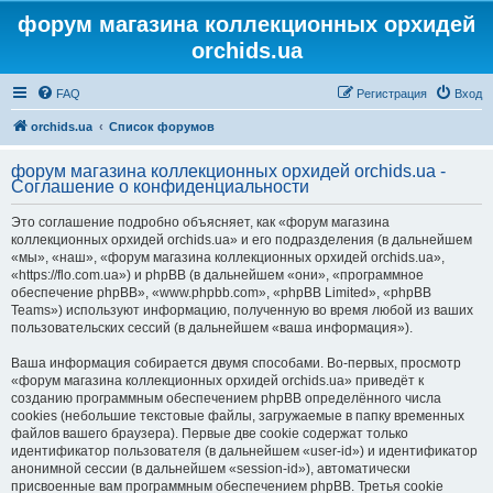
форум магазина коллекционных орхидей
orchids.ua
FAQ
Регистрация
Вход
orchids.ua
Список форумов
форум магазина коллекционных орхидей orchids.ua -
Соглашение о конфиденциальности
Это соглашение подробно объясняет, как «форум магазина
коллекционных орхидей orchids.ua» и его подразделения (в дальнейшем
«мы», «наш», «форум магазина коллекционных орхидей orchids.ua»,
«https://flo.com.ua») и phpBB (в дальнейшем «они», «программное
обеспечение phpBB», «www.phpbb.com», «phpBB Limited», «phpBB
Teams») используют информацию, полученную во время любой из ваших
пользовательских сессий (в дальнейшем «ваша информация»).
Ваша информация собирается двумя способами. Во-первых, просмотр
«форум магазина коллекционных орхидей orchids.ua» приведёт к
созданию программным обеспечением phpBB определённого числа
cookies (небольшие текстовые файлы, загружаемые в папку временных
файлов вашего браузера). Первые две cookie содержат только
идентификатор пользователя (в дальнейшем «user-id») и идентификатор
анонимной сессии (в дальнейшем «session-id»), автоматически
присвоенные вам программным обеспечением phpBB. Третья cookie