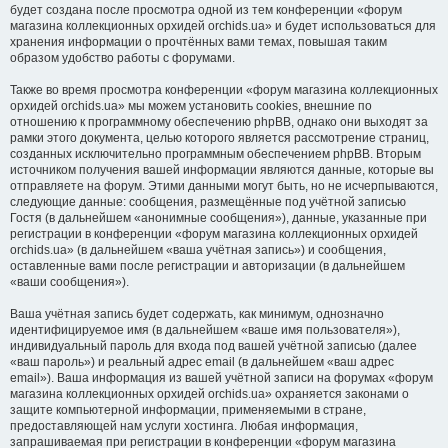
будет создана после просмотра одной из тем конференции «форум
магазина коллекционных орхидей orchids.ua» и будет использоваться для
хранения информации о прочтённых вами темах, повышая таким
образом удобство работы с форумами.
Также во время просмотра конференции «форум магазина коллекционных
орхидей orchids.ua» мы можем установить cookies, внешние по
отношению к программному обеспечению phpBB, однако они выходят за
рамки этого документа, целью которого является рассмотрение страниц,
созданных исключительно программным обеспечением phpBB. Вторым
источником получения вашей информации являются данные, которые вы
отправляете на форум. Этими данными могут быть, но не исчерпываются,
следующие данные: сообщения, размещённые под учётной записью
Гостя (в дальнейшем «анонимные сообщения»), данные, указанные при
регистрации в конференции «форум магазина коллекционных орхидей
orchids.ua» (в дальнейшем «ваша учётная запись») и сообщения,
оставленные вами после регистрации и авторизации (в дальнейшем
«ваши сообщения»).
Ваша учётная запись будет содержать, как минимум, однозначно
идентифицируемое имя (в дальнейшем «ваше имя пользователя»),
индивидуальный пароль для входа под вашей учётной записью (далее
«ваш пароль») и реальный адрес email (в дальнейшем «ваш адрес
email»). Ваша информация из вашей учётной записи на форумах «форум
магазина коллекционных орхидей orchids.ua» охраняется законами о
защите компьютерной информации, применяемыми в стране,
предоставляющей нам услуги хостинга. Любая информация,
запрашиваемая при регистрации в конференции «форум магазина