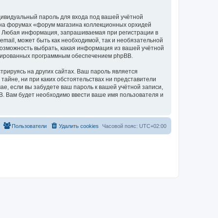
дивидуальный пароль для входа под вашей учётной
и на форумах «форум магазина коллекционных орхидей
а. Любая информация, запрашиваемая при регистрации в
mail, может быть как необходимой, так и необязательной
 возможность выбрать, какая информация из вашей учётной
нерированных программным обеспечением phpBB.
рируясь на других сайтах. Ваш пароль является
 тайне, ни при каких обстоятельствах ни представители
чае, если вы забудете ваш пароль к вашей учётной записи,
. Вам будет необходимо ввести ваше имя пользователя и
Пользователи
Удалить cookies
Часовой пояс:
UTC+02:00