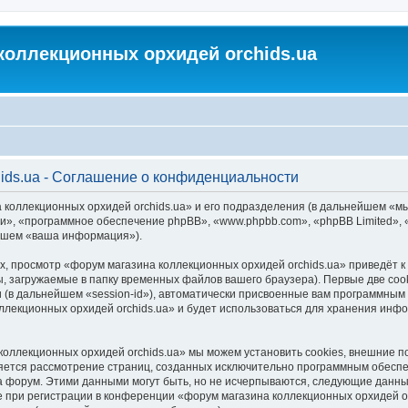
коллекционных орхидей orchids.ua
ids.ua - Соглашение о конфиденциальности
 коллекционных орхидей orchids.ua» и его подразделения (в дальнейшем «м
м «они», «программное обеспечение phpBB», «www.phpbb.com», «phpBB Limited
ейшем «ваша информация»).
, просмотр «форум магазина коллекционных орхидей orchids.ua» приведёт
, загружаемые в папку временных файлов вашего браузера). Первые две coo
 (в дальнейшем «session-id»), автоматически присвоенные вам программным 
ллекционных орхидей orchids.ua» и будет использоваться для хранения инф
коллекционных орхидей orchids.ua» мы можем установить cookies, внешние 
является рассмотрение страниц, созданных исключительно программным обес
 форум. Этими данными могут быть, но не исчерпываются, следующие данны
при регистрации в конференции «форум магазина коллекционных орхидей orc