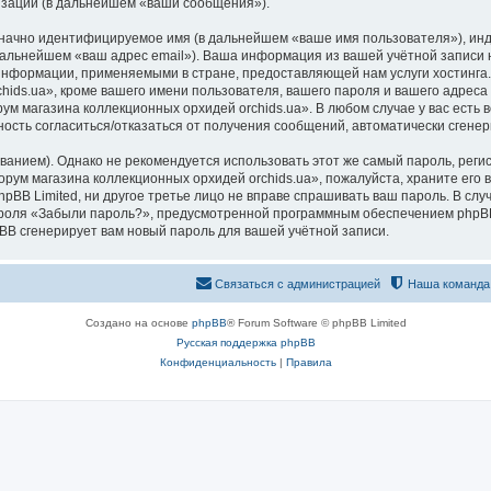
изации (в дальнейшем «ваши сообщения»).
означно идентифицируемое имя (в дальнейшем «ваше имя пользователя»), ин
 дальнейшем «ваш адрес email»). Ваша информация из вашей учётной запис
 информации, применяемыми в стране, предоставляющей нам услуги хостинг
ds.ua», кроме вашего имени пользователя, вашего пароля и вашего адреса e
ум магазина коллекционных орхидей orchids.ua». В любом случае у вас есть
ожность согласиться/отказаться от получения сообщений, автоматически сге
ием). Однако не рекомендуется использовать этот же самый пароль, регист
рум магазина коллекционных орхидей orchids.ua», пожалуйста, храните его в
pBB Limited, ни другое третье лицо не вправе спрашивать ваш пароль. В слу
роля «Забыли пароль?», предусмотренной программным обеспечением phpBB
pBB сгенерирует вам новый пароль для вашей учётной записи.
Связаться с администрацией
Наша команда
Создано на основе
phpBB
® Forum Software © phpBB Limited
Русская поддержка phpBB
Конфиденциальность
|
Правила