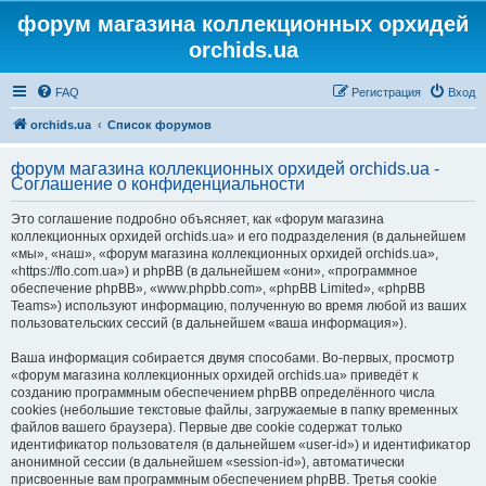
форум магазина коллекционных орхидей
orchids.ua
FAQ
Регистрация
Вход
orchids.ua
Список форумов
форум магазина коллекционных орхидей orchids.ua -
Соглашение о конфиденциальности
Это соглашение подробно объясняет, как «форум магазина
коллекционных орхидей orchids.ua» и его подразделения (в дальнейшем
«мы», «наш», «форум магазина коллекционных орхидей orchids.ua»,
«https://flo.com.ua») и phpBB (в дальнейшем «они», «программное
обеспечение phpBB», «www.phpbb.com», «phpBB Limited», «phpBB
Teams») используют информацию, полученную во время любой из ваших
пользовательских сессий (в дальнейшем «ваша информация»).
Ваша информация собирается двумя способами. Во-первых, просмотр
«форум магазина коллекционных орхидей orchids.ua» приведёт к
созданию программным обеспечением phpBB определённого числа
cookies (небольшие текстовые файлы, загружаемые в папку временных
файлов вашего браузера). Первые две cookie содержат только
идентификатор пользователя (в дальнейшем «user-id») и идентификатор
анонимной сессии (в дальнейшем «session-id»), автоматически
присвоенные вам программным обеспечением phpBB. Третья cookie