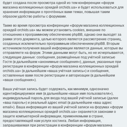
будет создана после просмотра одной из тем конференции «форум
магазина коллекционных орхидей orchids.ua» и будет использоваться для
хранения информации о прочтённых вами темах, повышая таким
образом удобство работы с форумами.
Также во время просмотра конференции «форум магазина коллекционных
орхидей orchids.ua» мы можем установить cookies, внешние по
отношению к программному обеспечению phpBB, однако они выходят за
рамки этого документа, целью которого является рассмотрение страниц,
созданных исключительно программным обеспечением phpBB. Вторым
источником получения вашей информации являются данные, которые вы
отправляете на форум. Этими данными могут быть, но не исчерпываются,
следующие данные: сообщения, размещённые под учётной записью
Гостя (в дальнейшем «анонимные сообщения»), данные, указанные при
регистрации в конференции «форум магазина коллекционных орхидей
orchids.ua» (в дальнейшем «ваша учётная запись») и сообщения,
оставленные вами после регистрации и авторизации (в дальнейшем
«ваши сообщения»).
Ваша учётная запись будет содержать, как минимум, однозначно
идентифицируемое имя (в дальнейшем «ваше имя пользователя»),
индивидуальный пароль для входа под вашей учётной записью (далее
«ваш пароль») и реальный адрес email (в дальнейшем «ваш адрес
email»). Ваша информация из вашей учётной записи на форумах «форум
магазина коллекционных орхидей orchids.ua» охраняется законами о
защите компьютерной информации, применяемыми в стране,
предоставляющей нам услуги хостинга. Любая информация,
запрашиваемая при регистрации в конференции «форум магазина