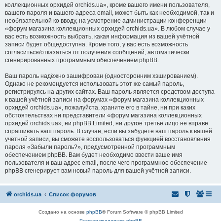
коллекционных орхидей orchids.ua», кроме вашего имени пользователя,
вашего пароля и вашего адреса email, может быть как необходимой, так и
необязательной ко вводу, на усмотрение администрации конференции
«форум магазина коллекционных орхидей orchids.ua». В любом случае у
вас есть возможность выбрать, какая информация из вашей учётной
записи будет общедоступна. Кроме того, у вас есть возможность
согласиться/отказаться от получения сообщений, автоматически
сгенерированных программным обеспечением phpBB.
Ваш пароль надёжно зашифрован (односторонним хэшированием).
Однако не рекомендуется использовать этот же самый пароль,
регистрируясь на других сайтах. Ваш пароль является средством доступа
к вашей учётной записи на форумах «форум магазина коллекционных
орхидей orchids.ua», пожалуйста, храните его в тайне, ни при каких
обстоятельствах ни представители «форум магазина коллекционных
орхидей orchids.ua», ни phpBB Limited, ни другое третье лицо не вправе
спрашивать ваш пароль. В случае, если вы забудете ваш пароль к вашей
учётной записи, вы сможете воспользоваться функцией восстановления
пароля «Забыли пароль?», предусмотренной программным
обеспечением phpBB. Вам будет необходимо ввести ваше имя
пользователя и ваш адрес email, после чего программное обеспечение
phpBB сгенерирует вам новый пароль для вашей учётной записи.
orchids.ua
Список форумов
Создано на основе
phpBB
® Forum Software © phpBB Limited
Русская поддержка phpBB