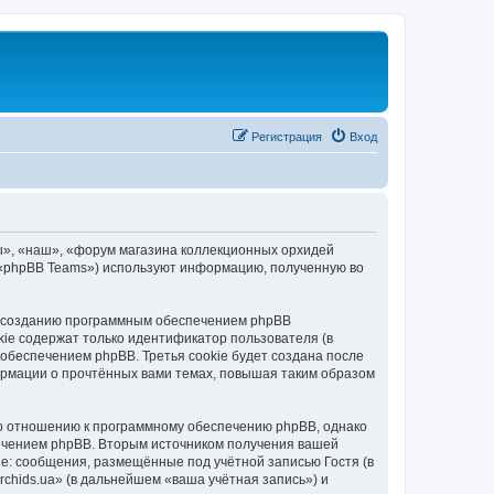
Регистрация
Вход
ы», «наш», «форум магазина коллекционных орхидей
», «phpBB Teams») используют информацию, полученную во
 к созданию программным обеспечением phpBB
kie содержат только идентификатор пользователя (в
обеспечением phpBB. Третья cookie будет создана после
ормации о прочтённых вами темах, повышая таким образом
по отношению к программному обеспечению phpBB, однако
печением phpBB. Вторым источником получения вашей
е: сообщения, размещённые под учётной записью Гостя (в
hids.ua» (в дальнейшем «ваша учётная запись») и