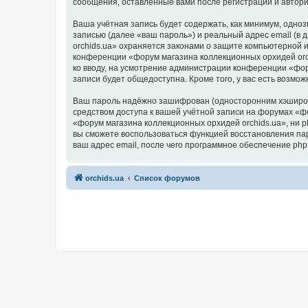
сообщения, оставленные вами после регистрации и автор
Ваша учётная запись будет содержать, как минимум, одн
записью (далее «ваш пароль») и реальный адрес email (в
orchids.ua» охраняется законами о защите компьютерной
конференции «форум магазина коллекционных орхидей orchi
ко вводу, на усмотрение администрации конференции «фор
записи будет общедоступна. Кроме того, у вас есть возм
Ваш пароль надёжно зашифрован (односторонним хэширован
средством доступа к вашей учётной записи на форумах «фо
«форум магазина коллекционных орхидей orchids.ua», ни ph
вы сможете воспользоваться функцией восстановления па
ваш адрес email, после чего программное обеспечение ph
orchids.ua
Список форумов