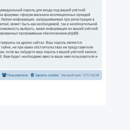
дивидуальный пароль для входа под вашей учётной
и на форумах «форум магазина коллекционных орхидей
а. Любая информация, запрашиваемая при регистрации в
mail, может быть как необходимой, так и необязательной
 возможность выбрать, какая информация из вашей учётной
нерированных программным обеспечением phpBB.
рируясь на других сайтах. Ваш пароль является
 тайне, ни при каких обстоятельствах ни представители
чае, если вы забудете ваш пароль к вашей учётной записи,
. Вам будет необходимо ввести ваше имя пользователя и
Пользователи
Удалить cookies
Часовой пояс:
UTC+02:00