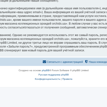
изации (в дальнейшем «ваши сообщения»).
означно идентифицируемое имя (в дальнейшем «ваше имя пользователя»), ин
 дальнейшем «ваш адрес email»). Ваша информация из вашей учётной запис
 информации, применяемыми в стране, предоставляющей нам услуги хостинг
ds.ua», кроме вашего имени пользователя, вашего пароля и вашего адреса e
ум магазина коллекционных орхидей orchids.ua». В любом случае у вас есть
ожность согласиться/отказаться от получения сообщений, автоматически сге
ием). Однако не рекомендуется использовать этот же самый пароль, регист
рум магазина коллекционных орхидей orchids.ua», пожалуйста, храните его в
pBB Limited, ни другое третье лицо не вправе спрашивать ваш пароль. В слу
роля «Забыли пароль?», предусмотренной программным обеспечением phpBB
pBB сгенерирует вам новый пароль для вашей учётной записи.
Связаться с администрацией
Наша команда
Создано на основе
phpBB
® Forum Software © phpBB Limited
Русская поддержка phpBB
Конфиденциальность
|
Правила