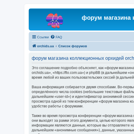
форум магазина 
Ссылки
FAQ
orchids.ua
Список форумов
форум магазина коллекционных орхидей orch
Это соглашение подробно объясняет, как «форум магазина
orchids.ua», «https://flo.com.ua») и phpBB (в дальнейше
время любой из ваших пользовательских сессий (в дальн
Ваша информация собирается двумя способами. Во-первых
определённого числа cookies (небольшие текстовые файлы
дальнейшем «user-id») и идентификатор анонимной сессии
просмотра одной из тем конференции «форум магазина ко
удобство работы с форумами.
Также во время просмотра конференции «форум магазина 
они выходят за рамки этого документа, целью которого 
информации являются данные, которые вы отправляете на
дальнейшем «анонимные сообщения»), данные, указанные 