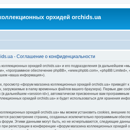
коллекционных орхидей orchids.ua
ids.ua - Соглашение о конфиденциальности
 коллекционных орхидей orchids.ua» и его подразделения (в дальнейшем «м
м «они», «программное обеспечение phpBB», «www.phpbb.com», «phpBB Limited
ейшем «ваша информация»).
, просмотр «форум магазина коллекционных орхидей orchids.ua» приведёт
, загружаемые в папку временных файлов вашего браузера). Первые две coo
 (в дальнейшем «session-id»), автоматически присвоенные вам программным 
ллекционных орхидей orchids.ua» и будет использоваться для хранения инф
коллекционных орхидей orchids.ua» мы можем установить cookies, внешние 
является рассмотрение страниц, созданных исключительно программным обес
 форум. Этими данными могут быть, но не исчерпываются, следующие данны
при регистрации в конференции «форум магазина коллекционных орхидей orc