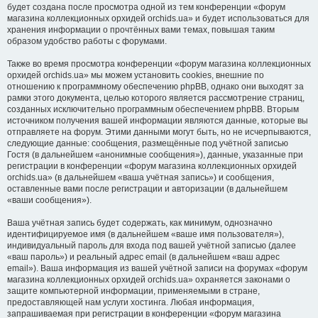
будет создана после просмотра одной из тем конференции «форум
магазина коллекционных орхидей orchids.ua» и будет использоваться для
хранения информации о прочтённых вами темах, повышая таким
образом удобство работы с форумами.
Также во время просмотра конференции «форум магазина коллекционных
орхидей orchids.ua» мы можем установить cookies, внешние по
отношению к программному обеспечению phpBB, однако они выходят за
рамки этого документа, целью которого является рассмотрение страниц,
созданных исключительно программным обеспечением phpBB. Вторым
источником получения вашей информации являются данные, которые вы
отправляете на форум. Этими данными могут быть, но не исчерпываются,
следующие данные: сообщения, размещённые под учётной записью
Гостя (в дальнейшем «анонимные сообщения»), данные, указанные при
регистрации в конференции «форум магазина коллекционных орхидей
orchids.ua» (в дальнейшем «ваша учётная запись») и сообщения,
оставленные вами после регистрации и авторизации (в дальнейшем
«ваши сообщения»).
Ваша учётная запись будет содержать, как минимум, однозначно
идентифицируемое имя (в дальнейшем «ваше имя пользователя»),
индивидуальный пароль для входа под вашей учётной записью (далее
«ваш пароль») и реальный адрес email (в дальнейшем «ваш адрес
email»). Ваша информация из вашей учётной записи на форумах «форум
магазина коллекционных орхидей orchids.ua» охраняется законами о
защите компьютерной информации, применяемыми в стране,
предоставляющей нам услуги хостинга. Любая информация,
запрашиваемая при регистрации в конференции «форум магазина