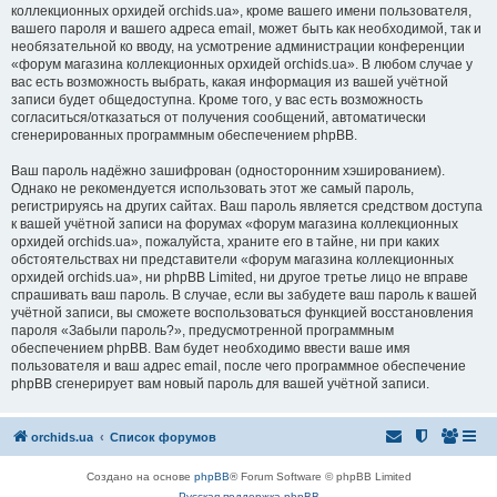
коллекционных орхидей orchids.ua», кроме вашего имени пользователя,
вашего пароля и вашего адреса email, может быть как необходимой, так и
необязательной ко вводу, на усмотрение администрации конференции
«форум магазина коллекционных орхидей orchids.ua». В любом случае у
вас есть возможность выбрать, какая информация из вашей учётной
записи будет общедоступна. Кроме того, у вас есть возможность
согласиться/отказаться от получения сообщений, автоматически
сгенерированных программным обеспечением phpBB.
Ваш пароль надёжно зашифрован (односторонним хэшированием).
Однако не рекомендуется использовать этот же самый пароль,
регистрируясь на других сайтах. Ваш пароль является средством доступа
к вашей учётной записи на форумах «форум магазина коллекционных
орхидей orchids.ua», пожалуйста, храните его в тайне, ни при каких
обстоятельствах ни представители «форум магазина коллекционных
орхидей orchids.ua», ни phpBB Limited, ни другое третье лицо не вправе
спрашивать ваш пароль. В случае, если вы забудете ваш пароль к вашей
учётной записи, вы сможете воспользоваться функцией восстановления
пароля «Забыли пароль?», предусмотренной программным
обеспечением phpBB. Вам будет необходимо ввести ваше имя
пользователя и ваш адрес email, после чего программное обеспечение
phpBB сгенерирует вам новый пароль для вашей учётной записи.
orchids.ua
Список форумов
Создано на основе
phpBB
® Forum Software © phpBB Limited
Русская поддержка phpBB