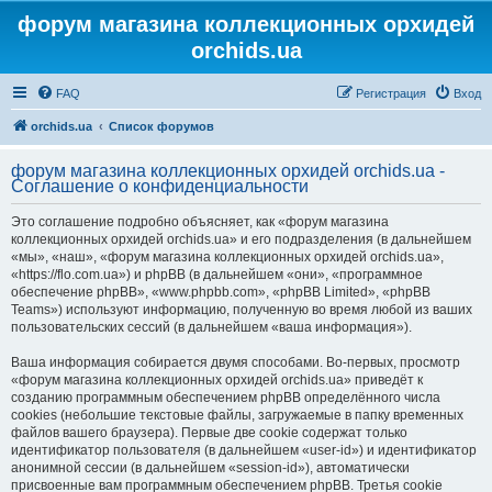
форум магазина коллекционных орхидей
orchids.ua
FAQ
Регистрация
Вход
orchids.ua
Список форумов
форум магазина коллекционных орхидей orchids.ua -
Соглашение о конфиденциальности
Это соглашение подробно объясняет, как «форум магазина
коллекционных орхидей orchids.ua» и его подразделения (в дальнейшем
«мы», «наш», «форум магазина коллекционных орхидей orchids.ua»,
«https://flo.com.ua») и phpBB (в дальнейшем «они», «программное
обеспечение phpBB», «www.phpbb.com», «phpBB Limited», «phpBB
Teams») используют информацию, полученную во время любой из ваших
пользовательских сессий (в дальнейшем «ваша информация»).
Ваша информация собирается двумя способами. Во-первых, просмотр
«форум магазина коллекционных орхидей orchids.ua» приведёт к
созданию программным обеспечением phpBB определённого числа
cookies (небольшие текстовые файлы, загружаемые в папку временных
файлов вашего браузера). Первые две cookie содержат только
идентификатор пользователя (в дальнейшем «user-id») и идентификатор
анонимной сессии (в дальнейшем «session-id»), автоматически
присвоенные вам программным обеспечением phpBB. Третья cookie