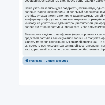
сообщения, оставленные вами после регистрации и автор
Ваша учётная запись будет содержать, как минимум, одн
записью (далее «ваш пароль») и реальный адрес email (в
orchids.ua» охраняется законами о защите компьютерной
конференции «форум магазина коллекционных орхидей orchi
ко вводу, на усмотрение администрации конференции «фор
записи будет общедоступна. Кроме того, у вас есть возм
Ваш пароль надёжно зашифрован (односторонним хэширован
средством доступа к вашей учётной записи на форумах «фо
«форум магазина коллекционных орхидей orchids.ua», ни ph
вы сможете воспользоваться функцией восстановления па
ваш адрес email, после чего программное обеспечение ph
orchids.ua
Список форумов