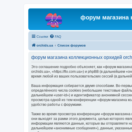
форум магазина 
Ссылки
FAQ
orchids.ua
Список форумов
форум магазина коллекционных орхидей orch
Это соглашение подробно объясняет, как «форум магазина
orchids.ua», «https://flo.com.ua») и phpBB (в дальнейше
время любой из ваших пользовательских сессий (в дальн
Ваша информация собирается двумя способами. Во-первых
определённого числа cookies (небольшие текстовые файлы
дальнейшем «user-id») и идентификатор анонимной сессии
просмотра одной из тем конференции «форум магазина ко
удобство работы с форумами.
Также во время просмотра конференции «форум магазина 
они выходят за рамки этого документа, целью которого 
информации являются данные, которые вы отправляете на
дальнейшем «анонимные сообщения»), данные, указанные 