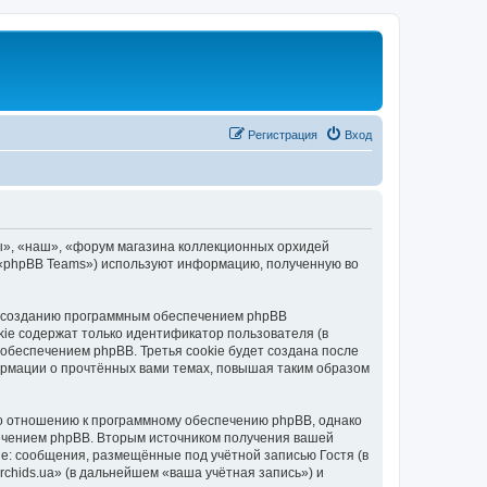
Регистрация
Вход
ы», «наш», «форум магазина коллекционных орхидей
», «phpBB Teams») используют информацию, полученную во
 к созданию программным обеспечением phpBB
kie содержат только идентификатор пользователя (в
обеспечением phpBB. Третья cookie будет создана после
ормации о прочтённых вами темах, повышая таким образом
по отношению к программному обеспечению phpBB, однако
печением phpBB. Вторым источником получения вашей
е: сообщения, размещённые под учётной записью Гостя (в
hids.ua» (в дальнейшем «ваша учётная запись») и