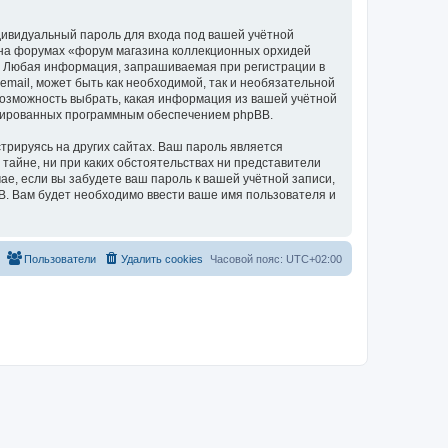
дивидуальный пароль для входа под вашей учётной
и на форумах «форум магазина коллекционных орхидей
а. Любая информация, запрашиваемая при регистрации в
mail, может быть как необходимой, так и необязательной
 возможность выбрать, какая информация из вашей учётной
нерированных программным обеспечением phpBB.
рируясь на других сайтах. Ваш пароль является
 тайне, ни при каких обстоятельствах ни представители
чае, если вы забудете ваш пароль к вашей учётной записи,
. Вам будет необходимо ввести ваше имя пользователя и
Пользователи
Удалить cookies
Часовой пояс:
UTC+02:00