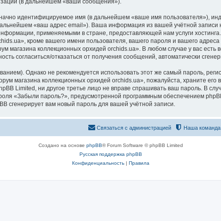
изации (в дальнейшем «ваши сообщения»).
означно идентифицируемое имя (в дальнейшем «ваше имя пользователя»), ин
 дальнейшем «ваш адрес email»). Ваша информация из вашей учётной запис
 информации, применяемыми в стране, предоставляющей нам услуги хостинг
ds.ua», кроме вашего имени пользователя, вашего пароля и вашего адреса e
ум магазина коллекционных орхидей orchids.ua». В любом случае у вас есть
ожность согласиться/отказаться от получения сообщений, автоматически сге
ием). Однако не рекомендуется использовать этот же самый пароль, регист
рум магазина коллекционных орхидей orchids.ua», пожалуйста, храните его в
pBB Limited, ни другое третье лицо не вправе спрашивать ваш пароль. В слу
роля «Забыли пароль?», предусмотренной программным обеспечением phpBB
pBB сгенерирует вам новый пароль для вашей учётной записи.
Связаться с администрацией
Наша команда
Создано на основе
phpBB
® Forum Software © phpBB Limited
Русская поддержка phpBB
Конфиденциальность
|
Правила