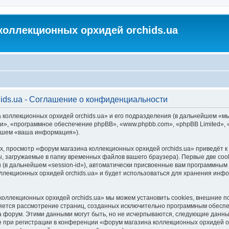
коллекционных орхидей orchids.ua
ids.ua - Соглашение о конфиденциальности
 коллекционных орхидей orchids.ua» и его подразделения (в дальнейшем «м
м «они», «программное обеспечение phpBB», «www.phpbb.com», «phpBB Limited
ейшем «ваша информация»).
, просмотр «форум магазина коллекционных орхидей orchids.ua» приведёт
, загружаемые в папку временных файлов вашего браузера). Первые две coo
 (в дальнейшем «session-id»), автоматически присвоенные вам программным 
ллекционных орхидей orchids.ua» и будет использоваться для хранения инф
коллекционных орхидей orchids.ua» мы можем установить cookies, внешние 
является рассмотрение страниц, созданных исключительно программным обес
 форум. Этими данными могут быть, но не исчерпываются, следующие данны
при регистрации в конференции «форум магазина коллекционных орхидей orc