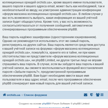
коллекционных орхидей orchids.ua», кроме вашего имени пользователя,
вашего пароля и вашего адреса email, может быть как необходимой, так и
необязательной ко вводу, на усмотрение администрации конференции
«форум магазина коллекционных орхидей orchids.ua». В любом случае у
вас есть возможность выбрать, какая информация из вашей учётной
записи будет общедоступна. Кроме того, у вас есть возможность
согласиться/отказаться от получения сообщений, автоматически
сгенерированных программным обеспечением phpBB.
Ваш пароль надёжно зашифрован (односторонним хэшированием).
Однако не рекомендуется использовать этот же самый пароль,
регистрируясь на других сайтах. Ваш пароль является средством доступа
к вашей учётной записи на форумах «форум магазина коллекционных
орхидей orchids.ua», пожалуйста, храните его в тайне, ни при каких
обстоятельствах ни представители «форум магазина коллекционных
орхидей orchids.ua», ни phpBB Limited, ни другое третье лицо не вправе
спрашивать ваш пароль. В случае, если вы забудете ваш пароль к вашей
учётной записи, вы сможете воспользоваться функцией восстановления
пароля «Забыли пароль?», предусмотренной программным
обеспечением phpBB. Вам будет необходимо ввести ваше имя
пользователя и ваш адрес email, после чего программное обеспечение
phpBB сгенерирует вам новый пароль для вашей учётной записи.
orchids.ua
Список форумов
Создано на основе
phpBB
® Forum Software © phpBB Limited
Русская поддержка phpBB