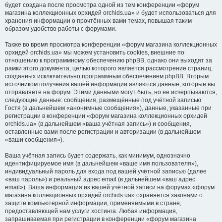
будет создана после просмотра одной из тем конференции «форум
магазина коллекционных орхидей orchids.ua» и будет использоваться для
хранения информации о прочтённых вами темах, повышая таким
образом удобство работы с форумами.
Также во время просмотра конференции «форум магазина коллекционных
орхидей orchids.ua» мы можем установить cookies, внешние по
отношению к программному обеспечению phpBB, однако они выходят за
рамки этого документа, целью которого является рассмотрение страниц,
созданных исключительно программным обеспечением phpBB. Вторым
источником получения вашей информации являются данные, которые вы
отправляете на форум. Этими данными могут быть, но не исчерпываются,
следующие данные: сообщения, размещённые под учётной записью
Гостя (в дальнейшем «анонимные сообщения»), данные, указанные при
регистрации в конференции «форум магазина коллекционных орхидей
orchids.ua» (в дальнейшем «ваша учётная запись») и сообщения,
оставленные вами после регистрации и авторизации (в дальнейшем
«ваши сообщения»).
Ваша учётная запись будет содержать, как минимум, однозначно
идентифицируемое имя (в дальнейшем «ваше имя пользователя»),
индивидуальный пароль для входа под вашей учётной записью (далее
«ваш пароль») и реальный адрес email (в дальнейшем «ваш адрес
email»). Ваша информация из вашей учётной записи на форумах «форум
магазина коллекционных орхидей orchids.ua» охраняется законами о
защите компьютерной информации, применяемыми в стране,
предоставляющей нам услуги хостинга. Любая информация,
запрашиваемая при регистрации в конференции «форум магазина