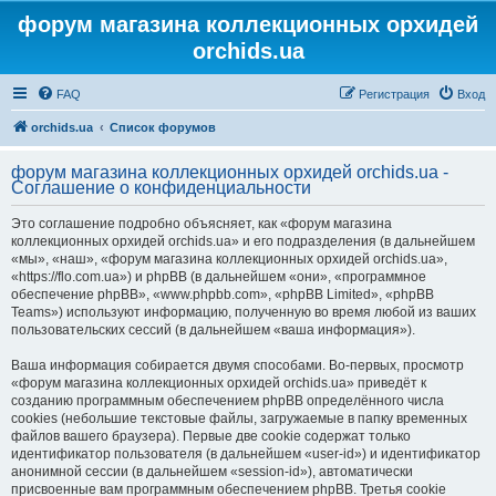
форум магазина коллекционных орхидей
orchids.ua
FAQ
Регистрация
Вход
orchids.ua
Список форумов
форум магазина коллекционных орхидей orchids.ua -
Соглашение о конфиденциальности
Это соглашение подробно объясняет, как «форум магазина
коллекционных орхидей orchids.ua» и его подразделения (в дальнейшем
«мы», «наш», «форум магазина коллекционных орхидей orchids.ua»,
«https://flo.com.ua») и phpBB (в дальнейшем «они», «программное
обеспечение phpBB», «www.phpbb.com», «phpBB Limited», «phpBB
Teams») используют информацию, полученную во время любой из ваших
пользовательских сессий (в дальнейшем «ваша информация»).
Ваша информация собирается двумя способами. Во-первых, просмотр
«форум магазина коллекционных орхидей orchids.ua» приведёт к
созданию программным обеспечением phpBB определённого числа
cookies (небольшие текстовые файлы, загружаемые в папку временных
файлов вашего браузера). Первые две cookie содержат только
идентификатор пользователя (в дальнейшем «user-id») и идентификатор
анонимной сессии (в дальнейшем «session-id»), автоматически
присвоенные вам программным обеспечением phpBB. Третья cookie