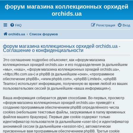
форум магазина коллекционных орхидей
orchids.ua
FAQ
Регистрация
Вход
orchids.ua
Список форумов
форум магазина коллекционных орхидей orchids.ua -
Соглашение о конфиденциальности
Это соглашение подробно объясняет, как «форум магазина
коллекционных орхидей orchids.ua» и его подразделения (в дальнейшем
«мы», «наш», «форум магазина коллекционных орхидей orchids.ua»,
«https://flo.com.ua») и phpBB (в дальнейшем «они», «программное
обеспечение phpBB», «www.phpbb.com», «phpBB Limited», «phpBB
Teams») используют информацию, полученную во время любой из ваших
пользовательских сессий (в дальнейшем «ваша информация»).
Ваша информация собирается двумя способами. Во-первых, просмотр
«форум магазина коллекционных орхидей orchids.ua» приведёт к
созданию программным обеспечением phpBB определённого числа
cookies (небольшие текстовые файлы, загружаемые в папку временных
файлов вашего браузера). Первые две cookie содержат только
идентификатор пользователя (в дальнейшем «user-id») и идентификатор
анонимной сессии (в дальнейшем «session-id»), автоматически
присвоенные вам программным обеспечением phpBB. Третья cookie