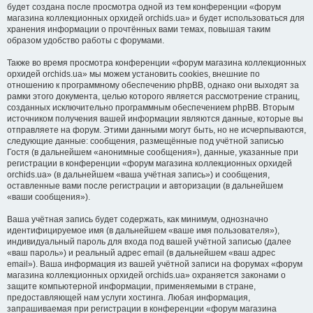
будет создана после просмотра одной из тем конференции «форум
магазина коллекционных орхидей orchids.ua» и будет использоваться для
хранения информации о прочтённых вами темах, повышая таким
образом удобство работы с форумами.
Также во время просмотра конференции «форум магазина коллекционных
орхидей orchids.ua» мы можем установить cookies, внешние по
отношению к программному обеспечению phpBB, однако они выходят за
рамки этого документа, целью которого является рассмотрение страниц,
созданных исключительно программным обеспечением phpBB. Вторым
источником получения вашей информации являются данные, которые вы
отправляете на форум. Этими данными могут быть, но не исчерпываются,
следующие данные: сообщения, размещённые под учётной записью
Гостя (в дальнейшем «анонимные сообщения»), данные, указанные при
регистрации в конференции «форум магазина коллекционных орхидей
orchids.ua» (в дальнейшем «ваша учётная запись») и сообщения,
оставленные вами после регистрации и авторизации (в дальнейшем
«ваши сообщения»).
Ваша учётная запись будет содержать, как минимум, однозначно
идентифицируемое имя (в дальнейшем «ваше имя пользователя»),
индивидуальный пароль для входа под вашей учётной записью (далее
«ваш пароль») и реальный адрес email (в дальнейшем «ваш адрес
email»). Ваша информация из вашей учётной записи на форумах «форум
магазина коллекционных орхидей orchids.ua» охраняется законами о
защите компьютерной информации, применяемыми в стране,
предоставляющей нам услуги хостинга. Любая информация,
запрашиваемая при регистрации в конференции «форум магазина