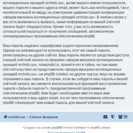
коллекционных орхидей orchids.ua», кроме вашего имени пользователя,
вашего пароля и вашего адреса email, может быть как необходимой, так и
необязательной ко вводу, на усмотрение администрации конференции
«форум магазина коллекционных орхидей orchids.ua». В любом случае у
вас есть возможность выбрать, какая информация из вашей учётной
записи будет общедоступна. Кроме того, у вас есть возможность
согласиться/отказаться от получения сообщений, автоматически
сгенерированных программным обеспечением phpBB.
Ваш пароль надёжно зашифрован (односторонним хэшированием).
Однако не рекомендуется использовать этот же самый пароль,
регистрируясь на других сайтах. Ваш пароль является средством доступа
к вашей учётной записи на форумах «форум магазина коллекционных
орхидей orchids.ua», пожалуйста, храните его в тайне, ни при каких
обстоятельствах ни представители «форум магазина коллекционных
орхидей orchids.ua», ни phpBB Limited, ни другое третье лицо не вправе
спрашивать ваш пароль. В случае, если вы забудете ваш пароль к вашей
учётной записи, вы сможете воспользоваться функцией восстановления
пароля «Забыли пароль?», предусмотренной программным
обеспечением phpBB. Вам будет необходимо ввести ваше имя
пользователя и ваш адрес email, после чего программное обеспечение
phpBB сгенерирует вам новый пароль для вашей учётной записи.
orchids.ua
Список форумов
Создано на основе
phpBB
® Forum Software © phpBB Limited
Русская поддержка phpBB