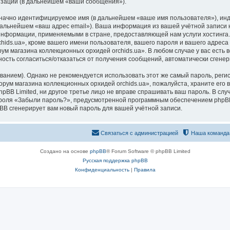
изации (в дальнейшем «ваши сообщения»).
означно идентифицируемое имя (в дальнейшем «ваше имя пользователя»), ин
 дальнейшем «ваш адрес email»). Ваша информация из вашей учётной запис
 информации, применяемыми в стране, предоставляющей нам услуги хостинг
ds.ua», кроме вашего имени пользователя, вашего пароля и вашего адреса e
ум магазина коллекционных орхидей orchids.ua». В любом случае у вас есть
ожность согласиться/отказаться от получения сообщений, автоматически сге
ием). Однако не рекомендуется использовать этот же самый пароль, регист
рум магазина коллекционных орхидей orchids.ua», пожалуйста, храните его в
pBB Limited, ни другое третье лицо не вправе спрашивать ваш пароль. В слу
роля «Забыли пароль?», предусмотренной программным обеспечением phpBB
pBB сгенерирует вам новый пароль для вашей учётной записи.
Связаться с администрацией
Наша команда
Создано на основе
phpBB
® Forum Software © phpBB Limited
Русская поддержка phpBB
Конфиденциальность
|
Правила