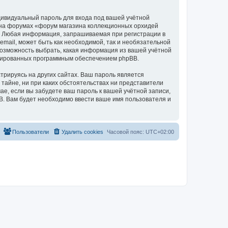
дивидуальный пароль для входа под вашей учётной
и на форумах «форум магазина коллекционных орхидей
а. Любая информация, запрашиваемая при регистрации в
mail, может быть как необходимой, так и необязательной
 возможность выбрать, какая информация из вашей учётной
нерированных программным обеспечением phpBB.
рируясь на других сайтах. Ваш пароль является
 тайне, ни при каких обстоятельствах ни представители
чае, если вы забудете ваш пароль к вашей учётной записи,
. Вам будет необходимо ввести ваше имя пользователя и
Пользователи
Удалить cookies
Часовой пояс:
UTC+02:00