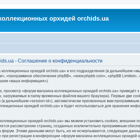
коллекционных орхидей orchids.ua
ids.ua - Соглашение о конфиденциальности
 коллекционных орхидей orchids.ua» и его подразделения (в дальнейшем «м
м «они», «программное обеспечение phpBB», «www.phpbb.com», «phpBB Limited
ейшем «ваша информация»).
, просмотр «форум магазина коллекционных орхидей orchids.ua» приведёт
, загружаемые в папку временных файлов вашего браузера). Первые две coo
 (в дальнейшем «session-id»), автоматически присвоенные вам программным 
ллекционных орхидей orchids.ua» и будет использоваться для хранения инф
коллекционных орхидей orchids.ua» мы можем установить cookies, внешние 
является рассмотрение страниц, созданных исключительно программным обес
 форум. Этими данными могут быть, но не исчерпываются, следующие данны
при регистрации в конференции «форум магазина коллекционных орхидей orc