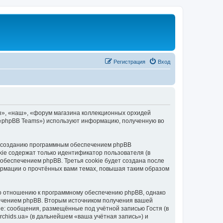
Регистрация
Вход
ы», «наш», «форум магазина коллекционных орхидей
», «phpBB Teams») используют информацию, полученную во
 к созданию программным обеспечением phpBB
kie содержат только идентификатор пользователя (в
обеспечением phpBB. Третья cookie будет создана после
ормации о прочтённых вами темах, повышая таким образом
по отношению к программному обеспечению phpBB, однако
печением phpBB. Вторым источником получения вашей
е: сообщения, размещённые под учётной записью Гостя (в
hids.ua» (в дальнейшем «ваша учётная запись») и