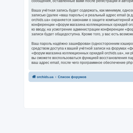
сообщения, оставленные вами после регистрации и автор
Ваша учётная запись будет содержать, как минимум, одн
записью (далее «ваш пароль») и реальный адрес email (в
orchids.ua» охраняется законами о защите компьютерной
конференции «форум магазина коллекционных орхидей orchi
ко вводу, на усмотрение администрации конференции «фор
записи будет общедоступна. Кроме того, у вас есть возм
Ваш пароль надёжно зашифрован (односторонним хэширован
средством доступа к вашей учётной записи на форумах «фо
«форум магазина коллекционных орхидей orchids.ua», ни ph
вы сможете воспользоваться функцией восстановления па
ваш адрес email, после чего программное обеспечение ph
orchids.ua
Список форумов