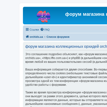
форум магазина 
Ссылки
FAQ
orchids.ua
Список форумов
форум магазина коллекционных орхидей orch
Это соглашение подробно объясняет, как «форум магазина
orchids.ua», «https://flo.com.ua») и phpBB (в дальнейше
время любой из ваших пользовательских сессий (в дальн
Ваша информация собирается двумя способами. Во-первых
определённого числа cookies (небольшие текстовые файлы
дальнейшем «user-id») и идентификатор анонимной сессии
просмотра одной из тем конференции «форум магазина ко
удобство работы с форумами.
Также во время просмотра конференции «форум магазина 
они выходят за рамки этого документа, целью которого 
информации являются данные, которые вы отправляете на
дальнейшем «анонимные сообщения»), данные, указанные 