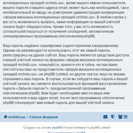
коллекционных орхидей orchids.ua», кроме вашего имени пользователя,
вашего пароля и вашего адреса email, может быть как необходимой, так и
необязательной ко вводу, на усмотрение администрации конференции
«форум магазина коллекционных орхидей orchids.ua». В любом случае у
вас есть возможность выбрать, какая информация из вашей учётной
записи будет общедоступна. Кроме того, у вас есть возможность
согласиться/отказаться от получения сообщений, автоматически
сгенерированных программным обеспечением phpBB.
Ваш пароль надёжно зашифрован (односторонним хэшированием).
Однако не рекомендуется использовать этот же самый пароль,
регистрируясь на других сайтах. Ваш пароль является средством доступа
к вашей учётной записи на форумах «форум магазина коллекционных
орхидей orchids.ua», пожалуйста, храните его в тайне, ни при каких
обстоятельствах ни представители «форум магазина коллекционных
орхидей orchids.ua», ни phpBB Limited, ни другое третье лицо не вправе
спрашивать ваш пароль. В случае, если вы забудете ваш пароль к вашей
учётной записи, вы сможете воспользоваться функцией восстановления
пароля «Забыли пароль?», предусмотренной программным
обеспечением phpBB. Вам будет необходимо ввести ваше имя
пользователя и ваш адрес email, после чего программное обеспечение
phpBB сгенерирует вам новый пароль для вашей учётной записи.
orchids.ua
Список форумов
Создано на основе
phpBB
® Forum Software © phpBB Limited
Русская поддержка phpBB