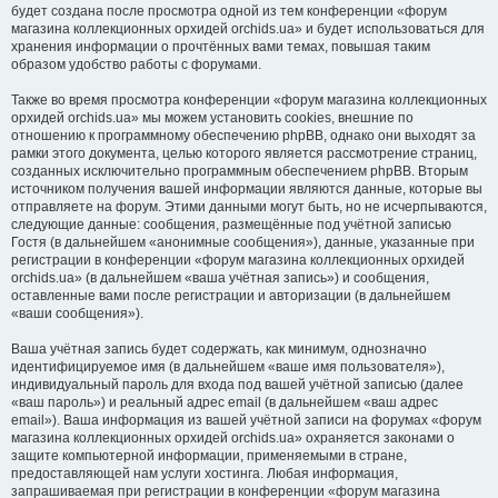
будет создана после просмотра одной из тем конференции «форум
магазина коллекционных орхидей orchids.ua» и будет использоваться для
хранения информации о прочтённых вами темах, повышая таким
образом удобство работы с форумами.
Также во время просмотра конференции «форум магазина коллекционных
орхидей orchids.ua» мы можем установить cookies, внешние по
отношению к программному обеспечению phpBB, однако они выходят за
рамки этого документа, целью которого является рассмотрение страниц,
созданных исключительно программным обеспечением phpBB. Вторым
источником получения вашей информации являются данные, которые вы
отправляете на форум. Этими данными могут быть, но не исчерпываются,
следующие данные: сообщения, размещённые под учётной записью
Гостя (в дальнейшем «анонимные сообщения»), данные, указанные при
регистрации в конференции «форум магазина коллекционных орхидей
orchids.ua» (в дальнейшем «ваша учётная запись») и сообщения,
оставленные вами после регистрации и авторизации (в дальнейшем
«ваши сообщения»).
Ваша учётная запись будет содержать, как минимум, однозначно
идентифицируемое имя (в дальнейшем «ваше имя пользователя»),
индивидуальный пароль для входа под вашей учётной записью (далее
«ваш пароль») и реальный адрес email (в дальнейшем «ваш адрес
email»). Ваша информация из вашей учётной записи на форумах «форум
магазина коллекционных орхидей orchids.ua» охраняется законами о
защите компьютерной информации, применяемыми в стране,
предоставляющей нам услуги хостинга. Любая информация,
запрашиваемая при регистрации в конференции «форум магазина