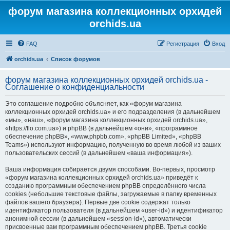
форум магазина коллекционных орхидей
orchids.ua
FAQ
Регистрация
Вход
orchids.ua
Список форумов
форум магазина коллекционных орхидей orchids.ua -
Соглашение о конфиденциальности
Это соглашение подробно объясняет, как «форум магазина
коллекционных орхидей orchids.ua» и его подразделения (в дальнейшем
«мы», «наш», «форум магазина коллекционных орхидей orchids.ua»,
«https://flo.com.ua») и phpBB (в дальнейшем «они», «программное
обеспечение phpBB», «www.phpbb.com», «phpBB Limited», «phpBB
Teams») используют информацию, полученную во время любой из ваших
пользовательских сессий (в дальнейшем «ваша информация»).
Ваша информация собирается двумя способами. Во-первых, просмотр
«форум магазина коллекционных орхидей orchids.ua» приведёт к
созданию программным обеспечением phpBB определённого числа
cookies (небольшие текстовые файлы, загружаемые в папку временных
файлов вашего браузера). Первые две cookie содержат только
идентификатор пользователя (в дальнейшем «user-id») и идентификатор
анонимной сессии (в дальнейшем «session-id»), автоматически
присвоенные вам программным обеспечением phpBB. Третья cookie