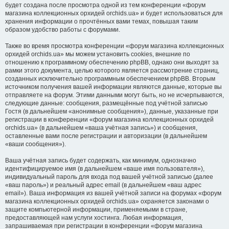
будет создана после просмотра одной из тем конференции «форум
магазина коллекционных орхидей orchids.ua» и будет использоваться для
хранения информации о прочтённых вами темах, повышая таким
образом удобство работы с форумами.
Также во время просмотра конференции «форум магазина коллекционных
орхидей orchids.ua» мы можем установить cookies, внешние по
отношению к программному обеспечению phpBB, однако они выходят за
рамки этого документа, целью которого является рассмотрение страниц,
созданных исключительно программным обеспечением phpBB. Вторым
источником получения вашей информации являются данные, которые вы
отправляете на форум. Этими данными могут быть, но не исчерпываются,
следующие данные: сообщения, размещённые под учётной записью
Гостя (в дальнейшем «анонимные сообщения»), данные, указанные при
регистрации в конференции «форум магазина коллекционных орхидей
orchids.ua» (в дальнейшем «ваша учётная запись») и сообщения,
оставленные вами после регистрации и авторизации (в дальнейшем
«ваши сообщения»).
Ваша учётная запись будет содержать, как минимум, однозначно
идентифицируемое имя (в дальнейшем «ваше имя пользователя»),
индивидуальный пароль для входа под вашей учётной записью (далее
«ваш пароль») и реальный адрес email (в дальнейшем «ваш адрес
email»). Ваша информация из вашей учётной записи на форумах «форум
магазина коллекционных орхидей orchids.ua» охраняется законами о
защите компьютерной информации, применяемыми в стране,
предоставляющей нам услуги хостинга. Любая информация,
запрашиваемая при регистрации в конференции «форум магазина