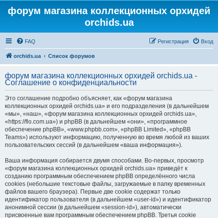
форум магазина коллекционных орхидей
orchids.ua
FAQ
Регистрация
Вход
orchids.ua
Список форумов
форум магазина коллекционных орхидей orchids.ua -
Соглашение о конфиденциальности
Это соглашение подробно объясняет, как «форум магазина
коллекционных орхидей orchids.ua» и его подразделения (в дальнейшем
«мы», «наш», «форум магазина коллекционных орхидей orchids.ua»,
«https://flo.com.ua») и phpBB (в дальнейшем «они», «программное
обеспечение phpBB», «www.phpbb.com», «phpBB Limited», «phpBB
Teams») используют информацию, полученную во время любой из ваших
пользовательских сессий (в дальнейшем «ваша информация»).
Ваша информация собирается двумя способами. Во-первых, просмотр
«форум магазина коллекционных орхидей orchids.ua» приведёт к
созданию программным обеспечением phpBB определённого числа
cookies (небольшие текстовые файлы, загружаемые в папку временных
файлов вашего браузера). Первые две cookie содержат только
идентификатор пользователя (в дальнейшем «user-id») и идентификатор
анонимной сессии (в дальнейшем «session-id»), автоматически
присвоенные вам программным обеспечением phpBB. Третья cookie