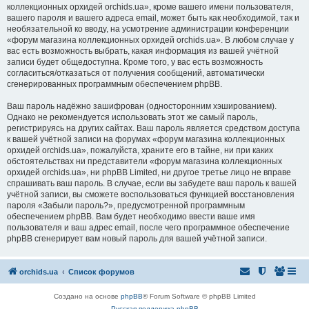
коллекционных орхидей orchids.ua», кроме вашего имени пользователя,
вашего пароля и вашего адреса email, может быть как необходимой, так и
необязательной ко вводу, на усмотрение администрации конференции
«форум магазина коллекционных орхидей orchids.ua». В любом случае у
вас есть возможность выбрать, какая информация из вашей учётной
записи будет общедоступна. Кроме того, у вас есть возможность
согласиться/отказаться от получения сообщений, автоматически
сгенерированных программным обеспечением phpBB.
Ваш пароль надёжно зашифрован (односторонним хэшированием).
Однако не рекомендуется использовать этот же самый пароль,
регистрируясь на других сайтах. Ваш пароль является средством доступа
к вашей учётной записи на форумах «форум магазина коллекционных
орхидей orchids.ua», пожалуйста, храните его в тайне, ни при каких
обстоятельствах ни представители «форум магазина коллекционных
орхидей orchids.ua», ни phpBB Limited, ни другое третье лицо не вправе
спрашивать ваш пароль. В случае, если вы забудете ваш пароль к вашей
учётной записи, вы сможете воспользоваться функцией восстановления
пароля «Забыли пароль?», предусмотренной программным
обеспечением phpBB. Вам будет необходимо ввести ваше имя
пользователя и ваш адрес email, после чего программное обеспечение
phpBB сгенерирует вам новый пароль для вашей учётной записи.
orchids.ua
Список форумов
Создано на основе
phpBB
® Forum Software © phpBB Limited
Русская поддержка phpBB