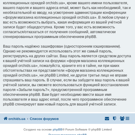
коллекционных орхидей orchids.ua», кроме вашего имени пользователя,
вашего пароля и вашего адреса email, может быть как необходимой, так и
необязательной ко вводу, на усмотрение администрации конференции
«форум магазина коллекционных орхидей orchids.ua». В любом случае у
вас есть возможность выбрать, какая информация из вашей учётной
записи будет общедоступна. Кроме того, у вас есть возможность
согласиться/отказаться от получения сообщений, автоматически
сгенерированных программным обеспечением phpBB.
Ваш пароль надёжно зашифрован (односторонним хэшированием).
Однако не рекомендуется использовать этот же самый пароль,
регистрируясь на других сайтах. Ваш пароль является средством доступа
к вашей учётной записи на форумах «форум магазина коллекционных
орхидей orchids.ua», пожалуйста, храните его в тайне, ни при каких
обстоятельствах ни представители «форум магазина коллекционных
орхидей orchids.ua», ни phpBB Limited, ни другое третье лицо не вправе
спрашивать ваш пароль. В случае, если вы забудете ваш пароль к вашей
учётной записи, вы сможете воспользоваться функцией восстановления
пароля «Забыли пароль?», предусмотренной программным
обеспечением phpBB. Вам будет необходимо ввести ваше имя
пользователя и ваш адрес email, после чего программное обеспечение
phpBB сгенерирует вам новый пароль для вашей учётной записи.
orchids.ua
Список форумов
Создано на основе
phpBB
® Forum Software © phpBB Limited
Русская поддержка phpBB