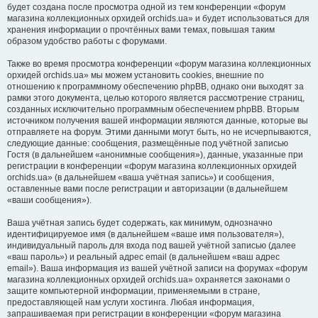
будет создана после просмотра одной из тем конференции «форум
магазина коллекционных орхидей orchids.ua» и будет использоваться для
хранения информации о прочтённых вами темах, повышая таким
образом удобство работы с форумами.
Также во время просмотра конференции «форум магазина коллекционных
орхидей orchids.ua» мы можем установить cookies, внешние по
отношению к программному обеспечению phpBB, однако они выходят за
рамки этого документа, целью которого является рассмотрение страниц,
созданных исключительно программным обеспечением phpBB. Вторым
источником получения вашей информации являются данные, которые вы
отправляете на форум. Этими данными могут быть, но не исчерпываются,
следующие данные: сообщения, размещённые под учётной записью
Гостя (в дальнейшем «анонимные сообщения»), данные, указанные при
регистрации в конференции «форум магазина коллекционных орхидей
orchids.ua» (в дальнейшем «ваша учётная запись») и сообщения,
оставленные вами после регистрации и авторизации (в дальнейшем
«ваши сообщения»).
Ваша учётная запись будет содержать, как минимум, однозначно
идентифицируемое имя (в дальнейшем «ваше имя пользователя»),
индивидуальный пароль для входа под вашей учётной записью (далее
«ваш пароль») и реальный адрес email (в дальнейшем «ваш адрес
email»). Ваша информация из вашей учётной записи на форумах «форум
магазина коллекционных орхидей orchids.ua» охраняется законами о
защите компьютерной информации, применяемыми в стране,
предоставляющей нам услуги хостинга. Любая информация,
запрашиваемая при регистрации в конференции «форум магазина