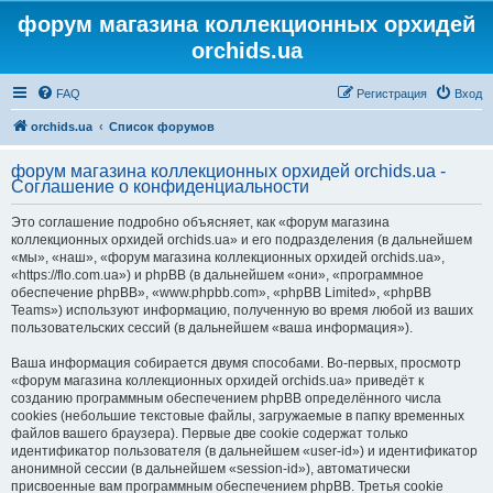
форум магазина коллекционных орхидей
orchids.ua
FAQ
Регистрация
Вход
orchids.ua
Список форумов
форум магазина коллекционных орхидей orchids.ua -
Соглашение о конфиденциальности
Это соглашение подробно объясняет, как «форум магазина
коллекционных орхидей orchids.ua» и его подразделения (в дальнейшем
«мы», «наш», «форум магазина коллекционных орхидей orchids.ua»,
«https://flo.com.ua») и phpBB (в дальнейшем «они», «программное
обеспечение phpBB», «www.phpbb.com», «phpBB Limited», «phpBB
Teams») используют информацию, полученную во время любой из ваших
пользовательских сессий (в дальнейшем «ваша информация»).
Ваша информация собирается двумя способами. Во-первых, просмотр
«форум магазина коллекционных орхидей orchids.ua» приведёт к
созданию программным обеспечением phpBB определённого числа
cookies (небольшие текстовые файлы, загружаемые в папку временных
файлов вашего браузера). Первые две cookie содержат только
идентификатор пользователя (в дальнейшем «user-id») и идентификатор
анонимной сессии (в дальнейшем «session-id»), автоматически
присвоенные вам программным обеспечением phpBB. Третья cookie