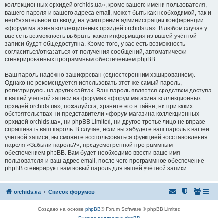
коллекционных орхидей orchids.ua», кроме вашего имени пользователя,
вашего пароля и вашего адреса email, может быть как необходимой, так и
необязательной ко вводу, на усмотрение администрации конференции
«форум магазина коллекционных орхидей orchids.ua». В любом случае у
вас есть возможность выбрать, какая информация из вашей учётной
записи будет общедоступна. Кроме того, у вас есть возможность
согласиться/отказаться от получения сообщений, автоматически
сгенерированных программным обеспечением phpBB.
Ваш пароль надёжно зашифрован (односторонним хэшированием).
Однако не рекомендуется использовать этот же самый пароль,
регистрируясь на других сайтах. Ваш пароль является средством доступа
к вашей учётной записи на форумах «форум магазина коллекционных
орхидей orchids.ua», пожалуйста, храните его в тайне, ни при каких
обстоятельствах ни представители «форум магазина коллекционных
орхидей orchids.ua», ни phpBB Limited, ни другое третье лицо не вправе
спрашивать ваш пароль. В случае, если вы забудете ваш пароль к вашей
учётной записи, вы сможете воспользоваться функцией восстановления
пароля «Забыли пароль?», предусмотренной программным
обеспечением phpBB. Вам будет необходимо ввести ваше имя
пользователя и ваш адрес email, после чего программное обеспечение
phpBB сгенерирует вам новый пароль для вашей учётной записи.
orchids.ua
Список форумов
Создано на основе
phpBB
® Forum Software © phpBB Limited
Русская поддержка phpBB