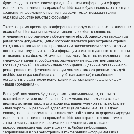
будет создана после просмотра одной из тем конференции «форум
магазина коллекционных орхидей orchids.ua» и будет использоваться для
хранения информации о прочтённых вами темах, повышая таким
образом удобство работы с форумами.
Также во время просмотра конференции «форум магазина коллекционных
орхидей orchids.ua» мы можем установить cookies, внешние по
отношению к программному обеспечению phpBB, однако они выходят за
рамки этого документа, целью которого является рассмотрение страниц,
созданных исключительно программным обеспечением phpBB. Вторым
источником получения вашей информации являются данные, которые вы
отправляете на форум. Этими данными могут быть, но не исчерпываются,
следующие данные: сообщения, размещённые под учётной записью
Гостя (в дальнейшем «анонимные сообщения»), данные, указанные при
регистрации в конференции «форум магазина коллекционных орхидей
orchids.ua» (в дальнейшем «ваша учётная запись») и сообщения,
оставленные вами после регистрации и авторизации (в дальнейшем
«ваши сообщения»).
Ваша учётная запись будет содержать, как минимум, однозначно
идентифицируемое имя (в дальнейшем «ваше имя пользователя»),
индивидуальный пароль для входа под вашей учётной записью (далее
«ваш пароль») и реальный адрес email (в дальнейшем «ваш адрес
email»). Ваша информация из вашей учётной записи на форумах «форум
магазина коллекционных орхидей orchids.ua» охраняется законами о
защите компьютерной информации, применяемыми в стране,
предоставляющей нам услуги хостинга. Любая информация,
запрашиваемая при регистрации в конференции «форум магазина