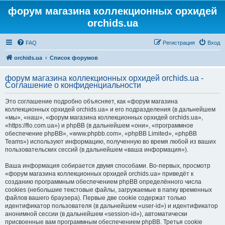
форум магазина коллекционных орхидей
orchids.ua
FAQ
Регистрация
Вход
orchids.ua
Список форумов
форум магазина коллекционных орхидей orchids.ua -
Соглашение о конфиденциальности
Это соглашение подробно объясняет, как «форум магазина
коллекционных орхидей orchids.ua» и его подразделения (в дальнейшем
«мы», «наш», «форум магазина коллекционных орхидей orchids.ua»,
«https://flo.com.ua») и phpBB (в дальнейшем «они», «программное
обеспечение phpBB», «www.phpbb.com», «phpBB Limited», «phpBB
Teams») используют информацию, полученную во время любой из ваших
пользовательских сессий (в дальнейшем «ваша информация»).
Ваша информация собирается двумя способами. Во-первых, просмотр
«форум магазина коллекционных орхидей orchids.ua» приведёт к
созданию программным обеспечением phpBB определённого числа
cookies (небольшие текстовые файлы, загружаемые в папку временных
файлов вашего браузера). Первые две cookie содержат только
идентификатор пользователя (в дальнейшем «user-id») и идентификатор
анонимной сессии (в дальнейшем «session-id»), автоматически
присвоенные вам программным обеспечением phpBB. Третья cookie