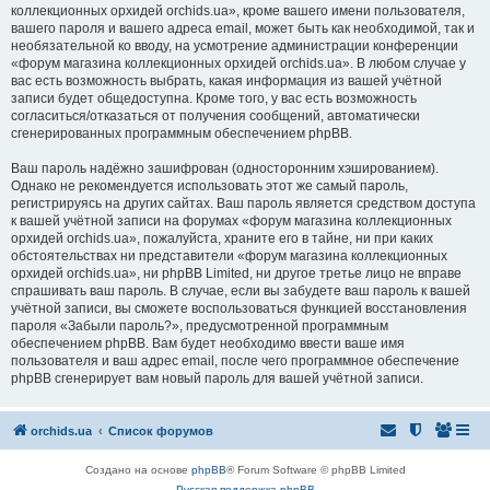
коллекционных орхидей orchids.ua», кроме вашего имени пользователя,
вашего пароля и вашего адреса email, может быть как необходимой, так и
необязательной ко вводу, на усмотрение администрации конференции
«форум магазина коллекционных орхидей orchids.ua». В любом случае у
вас есть возможность выбрать, какая информация из вашей учётной
записи будет общедоступна. Кроме того, у вас есть возможность
согласиться/отказаться от получения сообщений, автоматически
сгенерированных программным обеспечением phpBB.
Ваш пароль надёжно зашифрован (односторонним хэшированием).
Однако не рекомендуется использовать этот же самый пароль,
регистрируясь на других сайтах. Ваш пароль является средством доступа
к вашей учётной записи на форумах «форум магазина коллекционных
орхидей orchids.ua», пожалуйста, храните его в тайне, ни при каких
обстоятельствах ни представители «форум магазина коллекционных
орхидей orchids.ua», ни phpBB Limited, ни другое третье лицо не вправе
спрашивать ваш пароль. В случае, если вы забудете ваш пароль к вашей
учётной записи, вы сможете воспользоваться функцией восстановления
пароля «Забыли пароль?», предусмотренной программным
обеспечением phpBB. Вам будет необходимо ввести ваше имя
пользователя и ваш адрес email, после чего программное обеспечение
phpBB сгенерирует вам новый пароль для вашей учётной записи.
orchids.ua
Список форумов
Создано на основе
phpBB
® Forum Software © phpBB Limited
Русская поддержка phpBB