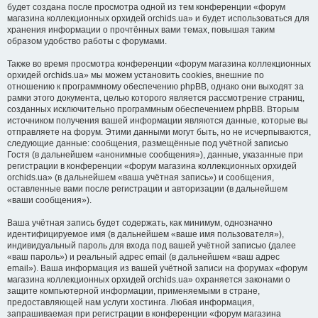
будет создана после просмотра одной из тем конференции «форум
магазина коллекционных орхидей orchids.ua» и будет использоваться для
хранения информации о прочтённых вами темах, повышая таким
образом удобство работы с форумами.
Также во время просмотра конференции «форум магазина коллекционных
орхидей orchids.ua» мы можем установить cookies, внешние по
отношению к программному обеспечению phpBB, однако они выходят за
рамки этого документа, целью которого является рассмотрение страниц,
созданных исключительно программным обеспечением phpBB. Вторым
источником получения вашей информации являются данные, которые вы
отправляете на форум. Этими данными могут быть, но не исчерпываются,
следующие данные: сообщения, размещённые под учётной записью
Гостя (в дальнейшем «анонимные сообщения»), данные, указанные при
регистрации в конференции «форум магазина коллекционных орхидей
orchids.ua» (в дальнейшем «ваша учётная запись») и сообщения,
оставленные вами после регистрации и авторизации (в дальнейшем
«ваши сообщения»).
Ваша учётная запись будет содержать, как минимум, однозначно
идентифицируемое имя (в дальнейшем «ваше имя пользователя»),
индивидуальный пароль для входа под вашей учётной записью (далее
«ваш пароль») и реальный адрес email (в дальнейшем «ваш адрес
email»). Ваша информация из вашей учётной записи на форумах «форум
магазина коллекционных орхидей orchids.ua» охраняется законами о
защите компьютерной информации, применяемыми в стране,
предоставляющей нам услуги хостинга. Любая информация,
запрашиваемая при регистрации в конференции «форум магазина