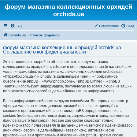
форум магазина коллекционных орхидей
orchids.ua
FAQ
Регистрация
Вход
orchids.ua
Список форумов
форум магазина коллекционных орхидей orchids.ua -
Соглашение о конфиденциальности
Это соглашение подробно объясняет, как «форум магазина
коллекционных орхидей orchids.ua» и его подразделения (в дальнейшем
«мы», «наш», «форум магазина коллекционных орхидей orchids.ua»,
«https://flo.com.ua») и phpBB (в дальнейшем «они», «программное
обеспечение phpBB», «www.phpbb.com», «phpBB Limited», «phpBB
Teams») используют информацию, полученную во время любой из ваших
пользовательских сессий (в дальнейшем «ваша информация»).
Ваша информация собирается двумя способами. Во-первых, просмотр
«форум магазина коллекционных орхидей orchids.ua» приведёт к
созданию программным обеспечением phpBB определённого числа
cookies (небольшие текстовые файлы, загружаемые в папку временных
файлов вашего браузера). Первые две cookie содержат только
идентификатор пользователя (в дальнейшем «user-id») и идентификатор
анонимной сессии (в дальнейшем «session-id»), автоматически
присвоенные вам программным обеспечением phpBB. Третья cookie