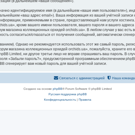
изации (в дальнейшем «ваши сообщения»).
означно идентифицируемое имя (в дальнейшем «ваше имя пользователя»), ин
 дальнейшем «ваш адрес email»). Ваша информация из вашей учётной запис
 информации, применяемыми в стране, предоставляющей нам услуги хостинг
ds.ua», кроме вашего имени пользователя, вашего пароля и вашего адреса e
ум магазина коллекционных орхидей orchids.ua». В любом случае у вас есть
ожность согласиться/отказаться от получения сообщений, автоматически сге
ием). Однако не рекомендуется использовать этот же самый пароль, регист
рум магазина коллекционных орхидей orchids.ua», пожалуйста, храните его в
pBB Limited, ни другое третье лицо не вправе спрашивать ваш пароль. В слу
роля «Забыли пароль?», предусмотренной программным обеспечением phpBB
pBB сгенерирует вам новый пароль для вашей учётной записи.
Связаться с администрацией
Наша команда
Создано на основе
phpBB
® Forum Software © phpBB Limited
Русская поддержка phpBB
Конфиденциальность
|
Правила