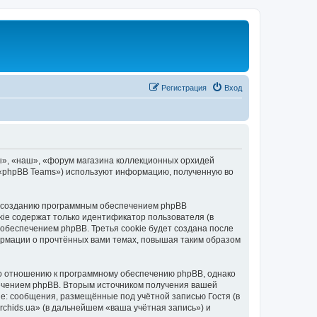
Регистрация
Вход
ы», «наш», «форум магазина коллекционных орхидей
», «phpBB Teams») используют информацию, полученную во
 к созданию программным обеспечением phpBB
kie содержат только идентификатор пользователя (в
обеспечением phpBB. Третья cookie будет создана после
ормации о прочтённых вами темах, повышая таким образом
по отношению к программному обеспечению phpBB, однако
печением phpBB. Вторым источником получения вашей
е: сообщения, размещённые под учётной записью Гостя (в
hids.ua» (в дальнейшем «ваша учётная запись») и