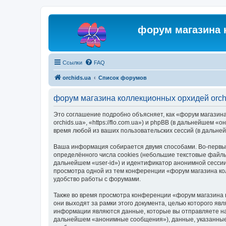
форум магазина 
Ссылки
FAQ
orchids.ua
Список форумов
форум магазина коллекционных орхидей orch
Это соглашение подробно объясняет, как «форум магазина
orchids.ua», «https://flo.com.ua») и phpBB (в дальнейше
время любой из ваших пользовательских сессий (в дальн
Ваша информация собирается двумя способами. Во-первых
определённого числа cookies (небольшие текстовые файлы
дальнейшем «user-id») и идентификатор анонимной сессии
просмотра одной из тем конференции «форум магазина ко
удобство работы с форумами.
Также во время просмотра конференции «форум магазина 
они выходят за рамки этого документа, целью которого 
информации являются данные, которые вы отправляете на
дальнейшем «анонимные сообщения»), данные, указанные 