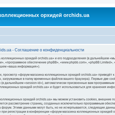
коллекционных орхидей orchids.ua
ids.ua - Соглашение о конфиденциальности
 коллекционных орхидей orchids.ua» и его подразделения (в дальнейшем «м
м «они», «программное обеспечение phpBB», «www.phpbb.com», «phpBB Limited
ейшем «ваша информация»).
, просмотр «форум магазина коллекционных орхидей orchids.ua» приведёт
, загружаемые в папку временных файлов вашего браузера). Первые две coo
 (в дальнейшем «session-id»), автоматически присвоенные вам программным 
ллекционных орхидей orchids.ua» и будет использоваться для хранения инф
коллекционных орхидей orchids.ua» мы можем установить cookies, внешние 
является рассмотрение страниц, созданных исключительно программным обес
 форум. Этими данными могут быть, но не исчерпываются, следующие данны
при регистрации в конференции «форум магазина коллекционных орхидей orc