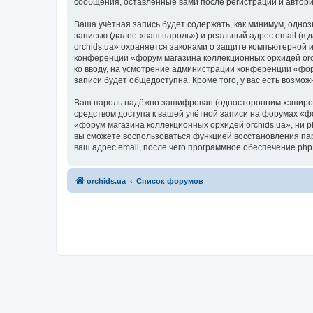
сообщения, оставленные вами после регистрации и автор
Ваша учётная запись будет содержать, как минимум, одн
записью (далее «ваш пароль») и реальный адрес email (в
orchids.ua» охраняется законами о защите компьютерной
конференции «форум магазина коллекционных орхидей orchi
ко вводу, на усмотрение администрации конференции «фор
записи будет общедоступна. Кроме того, у вас есть возм
Ваш пароль надёжно зашифрован (односторонним хэширован
средством доступа к вашей учётной записи на форумах «фо
«форум магазина коллекционных орхидей orchids.ua», ни ph
вы сможете воспользоваться функцией восстановления па
ваш адрес email, после чего программное обеспечение ph
orchids.ua
Список форумов