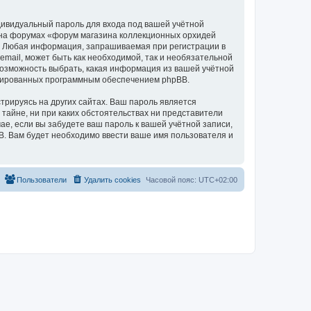
дивидуальный пароль для входа под вашей учётной
и на форумах «форум магазина коллекционных орхидей
а. Любая информация, запрашиваемая при регистрации в
mail, может быть как необходимой, так и необязательной
 возможность выбрать, какая информация из вашей учётной
нерированных программным обеспечением phpBB.
рируясь на других сайтах. Ваш пароль является
 тайне, ни при каких обстоятельствах ни представители
чае, если вы забудете ваш пароль к вашей учётной записи,
. Вам будет необходимо ввести ваше имя пользователя и
Пользователи
Удалить cookies
Часовой пояс:
UTC+02:00