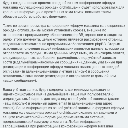
будет создана после просмотра одной из тем конференции «форум
магазина коллекционных орхидей orchids.ua» и будет использоваться для
хранения информации о прочтённых вами темах, повышая таким
образом удобство работы с форумами.
Также во время просмотра конференции «форум магазина коллекционных
орхидей orchids.ua» мы можем установить cookies, внешние по
отношению к программному обеспечению phpBB, однако они выходят за
рамки этого документа, целью которого является рассмотрение страниц,
созданных исключительно программным обеспечением phpBB. Вторым
источником получения вашей информации являются данные, которые вы
отправляете на форум. Этими данными могут быть, но не исчерпываются,
следующие данные: сообщения, размещённые под учётной записью
Гостя (в дальнейшем «анонимные сообщения»), данные, указанные при
регистрации в конференции «форум магазина коллекционных орхидей
orchids.ua» (в дальнейшем «ваша учётная запись») и сообщения,
оставленные вами после регистрации и авторизации (в дальнейшем
«ваши сообщения»).
Ваша учётная запись будет содержать, как минимум, однозначно
идентифицируемое имя (в дальнейшем «ваше имя пользователя»),
индивидуальный пароль для входа под вашей учётной записью (далее
«ваш пароль») и реальный адрес email (в дальнейшем «ваш адрес
email»). Ваша информация из вашей учётной записи на форумах «форум
магазина коллекционных орхидей orchids.ua» охраняется законами о
защите компьютерной информации, применяемыми в стране,
предоставляющей нам услуги хостинга. Любая информация,
запрашиваемая при регистрации в конференции «форум магазина