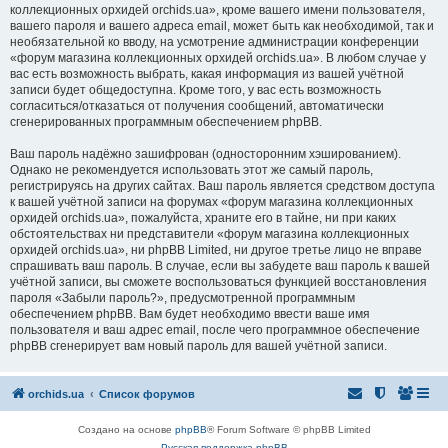
коллекционных орхидей orchids.ua», кроме вашего имени пользователя,
вашего пароля и вашего адреса email, может быть как необходимой, так и
необязательной ко вводу, на усмотрение администрации конференции
«форум магазина коллекционных орхидей orchids.ua». В любом случае у
вас есть возможность выбрать, какая информация из вашей учётной
записи будет общедоступна. Кроме того, у вас есть возможность
согласиться/отказаться от получения сообщений, автоматически
сгенерированных программным обеспечением phpBB.
Ваш пароль надёжно зашифрован (односторонним хэшированием).
Однако не рекомендуется использовать этот же самый пароль,
регистрируясь на других сайтах. Ваш пароль является средством доступа
к вашей учётной записи на форумах «форум магазина коллекционных
орхидей orchids.ua», пожалуйста, храните его в тайне, ни при каких
обстоятельствах ни представители «форум магазина коллекционных
орхидей orchids.ua», ни phpBB Limited, ни другое третье лицо не вправе
спрашивать ваш пароль. В случае, если вы забудете ваш пароль к вашей
учётной записи, вы сможете воспользоваться функцией восстановления
пароля «Забыли пароль?», предусмотренной программным
обеспечением phpBB. Вам будет необходимо ввести ваше имя
пользователя и ваш адрес email, после чего программное обеспечение
phpBB сгенерирует вам новый пароль для вашей учётной записи.
orchids.ua
Список форумов
Создано на основе
phpBB
® Forum Software © phpBB Limited
Русская поддержка phpBB