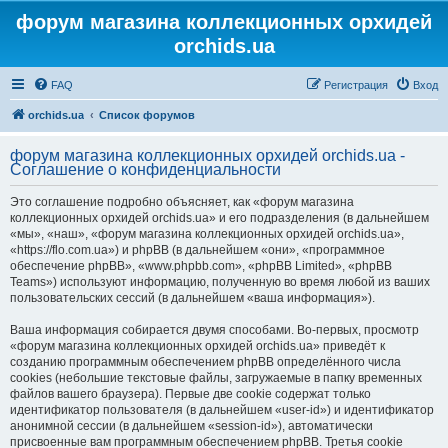
форум магазина коллекционных орхидей
orchids.ua
FAQ
Регистрация
Вход
orchids.ua
Список форумов
форум магазина коллекционных орхидей orchids.ua -
Соглашение о конфиденциальности
Это соглашение подробно объясняет, как «форум магазина
коллекционных орхидей orchids.ua» и его подразделения (в дальнейшем
«мы», «наш», «форум магазина коллекционных орхидей orchids.ua»,
«https://flo.com.ua») и phpBB (в дальнейшем «они», «программное
обеспечение phpBB», «www.phpbb.com», «phpBB Limited», «phpBB
Teams») используют информацию, полученную во время любой из ваших
пользовательских сессий (в дальнейшем «ваша информация»).
Ваша информация собирается двумя способами. Во-первых, просмотр
«форум магазина коллекционных орхидей orchids.ua» приведёт к
созданию программным обеспечением phpBB определённого числа
cookies (небольшие текстовые файлы, загружаемые в папку временных
файлов вашего браузера). Первые две cookie содержат только
идентификатор пользователя (в дальнейшем «user-id») и идентификатор
анонимной сессии (в дальнейшем «session-id»), автоматически
присвоенные вам программным обеспечением phpBB. Третья cookie